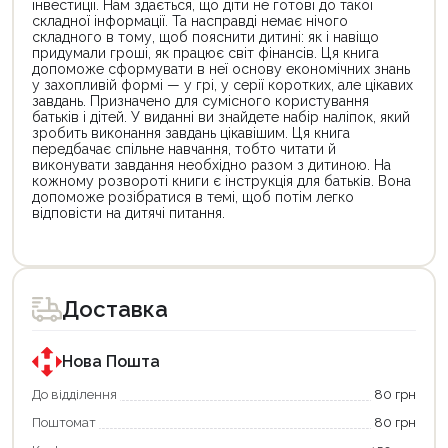
інвестиції. Нам здається, що діти не готові до такої
складної інформації. Та насправді немає нічого
складного в тому, щоб пояснити дитині: як і навіщо
придумали гроші, як працює світ фінансів. Ця книга
допоможе сформувати в неї основу економічних знань
у захопливій формі — у грі, у серії коротких, але цікавих
завдань. Призначено для сумісного користування
батьків і дітей. У виданні ви знайдете набір наліпок, який
зробить виконання завдань цікавішим. Ця книга
передбачає спільне навчання, тобто читати й
виконувати завдання необхідно разом з дитиною. На
кожному розвороті книги є інструкція для батьків. Вона
допоможе розібратися в темі, щоб потім легко
відповісти на дитячі питання.
Цей
Цей
товар
товар
доступний
доступний
для
для
Доставка
покупки
покупки
за
за
державною
державною
програмою
програмою
Нова Пошта
єКнига.
«Національний
Використовуйте
кешбек».
До відділення
80 грн
свою
Оплачуйте
Поштомат
80 грн
карту
покупку
єКнига,
картою