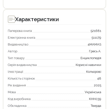
Характеристики
Паперова книга
521681
Електронна книга
511179
Видавництво
4MAMAS
Автор
Гресь А.
Тип товару
Енциклопедія
Серія видавництва
Корисні навички
Ілюстрації
Кольорові
Кількість сторінок
48
Рік видання
2025
Мова
Українська
Код виробника
КНН039
Продовжити покупки
Обкладинка
Тверда