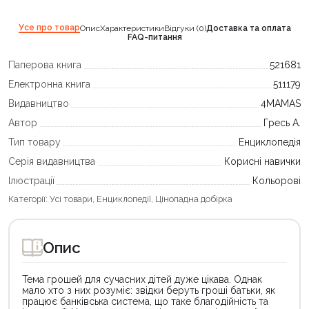
Усе про товар
Опис
Характеристики
Відгуки (0)
Доставка та оплата
FAQ-питання
Паперова книга
521681
Електронна книга
511179
Видавництво
4MAMAS
Автор
Гресь А.
Тип товару
Енциклопедія
Серія видавництва
Корисні навички
Ілюстрації
Кольорові
Категорії:
Усі товари
,
Енциклопедії
,
Цінопадна добірка
Опис
Тема грошей для сучасних дітей дуже цікава. Однак
мало хто з них розуміє: звідки беруть гроші батьки, як
працює банківська система, що таке благодійність та