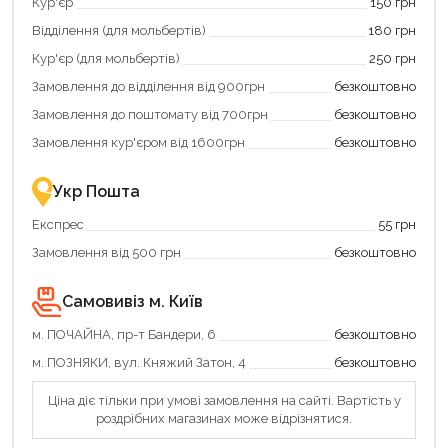
Кур'єр
150 грн
щоб
«Національний
зекономити
кешбек»
Відділення (для мольбертів)
180 грн
та
та
отримати
отримуйте
Кур'єр (для мольбертів)
250 грн
додаткові
вигідне
Замовлення до відділення від 900грн
безкоштовно
переваги!
повернення
Купити
коштів!
Замовлення до поштомату від 700грн
безкоштовно
картою
Економте
єКнига
більше
Замовлення кур'єром від 1600грн
безкоштовно
–
разом
це
із
зручно
державною
Укр Пошта
та
підтримкою!
вигідно!
Експрес
55 грн
Замовлення від 500 грн
безкоштовно
Самовивіз м. Київ
м. ПОЧАЙНА, пр-т Бандери, 6
безкоштовно
м. ПОЗНЯКИ, вул. Княжий Затон, 4
безкоштовно
Ціна діє тільки при умові замовлення на сайті. Вартість у
роздрібних магазинах може відрізнятися.