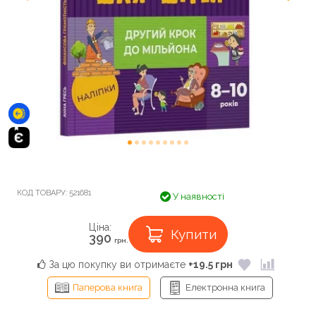
КОД ТОВАРУ:
521681
У наявності
Ціна:
Купити
390
грн.
За цю покупку ви отримаєте
+19.5 грн
Паперова книга
Електронна книга