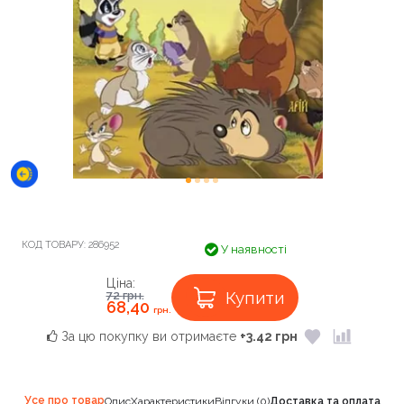
КОД ТОВАРУ:
286952
У наявності
Ціна:
Купити
72
грн.
68,40
грн.
За цю покупку ви отримаєте
+3.42 грн
Усе про товар
Опис
Характеристики
Відгуки (0)
Доставка та оплата