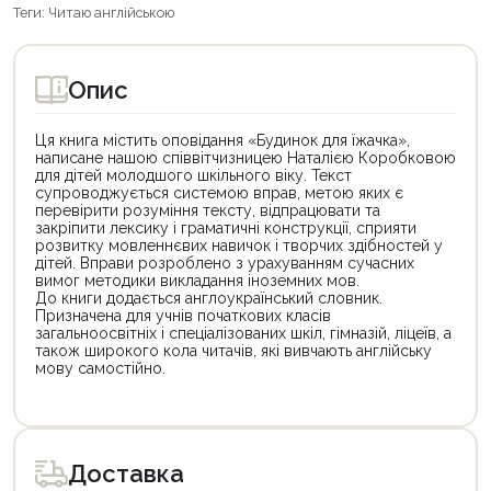
Теги:
Читаю англійською
Опис
Ця книга містить оповідання «Будинок для їжачка»,
написане нашою співвітчизницею Наталією Коробковою
для дітей молодшого шкільного віку. Текст
супроводжується системою вправ, метою яких є
перевірити розуміння тексту, відпрацювати та
закріпити лексику і граматичні конструкції, сприяти
розвитку мовленнєвих навичок і творчих здібностей у
дітей. Вправи розроблено з урахуванням сучасних
вимог методики викладання іноземних мов.
До книги додається англо­український словник.
Призначена для учнів початкових класів
загальноосвітніх і спеціалізованих шкіл, гімназій, ліцеїв, а
також широкого кола читачів, які вивчають англійську
мову самостійно.
Цей
товар
доступний
для
Доставка
покупки