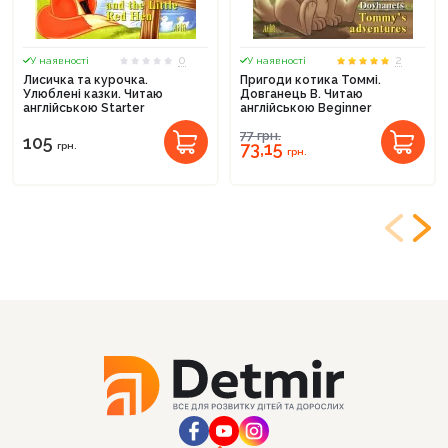
0
2
У наявності
У наявності
Лисичка та курочка.
Пригоди котика Томмі.
Улюблені казки. Читаю
Довганець В. Читаю
англійською Starter
англійською Beginner
77
грн.
105
73,15
грн.
грн.