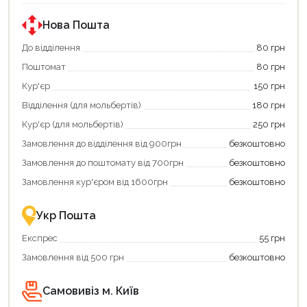
за
державною
програмою
Нова Пошта
«Національний
кешбек».
До відділення
80 грн
Оплачуйте
Поштомат
80 грн
покупку
картою
Кур'єр
150 грн
«Національний
кешбек»
Відділення (для мольбертів)
180 грн
та
отримуйте
Кур'єр (для мольбертів)
250 грн
вигідне
Замовлення до відділення від 900грн
безкоштовно
повернення
коштів!
Замовлення до поштомату від 700грн
безкоштовно
Економте
більше
Замовлення кур'єром від 1600грн
безкоштовно
-
разом
із
Укр Пошта
державною
підтримкою!
Експрес
55 грн
Замовлення від 500 грн
безкоштовно
Самовивіз м. Київ