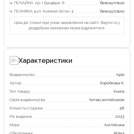
м. ПОЧАЙНА, пр-т Бандери, 6
безкоштовно
м. ПОЗНЯКИ, вул. Княжий Затон, 4
безкоштовно
Ціна діє тільки при умові замовлення на сайті. Вартість у
роздрібних магазинах може відрізнятися.
Характеристики
Видавництво
Арій
Автор
Коробкова Н.
Тип товару
Книга
Серія видавництва
Читаю англійською
Кількість сторінок
48
Продовжити покупки
Рік видання
2023
Оформити замовлення
Мова
Англійська
Обкладинка
М'яка