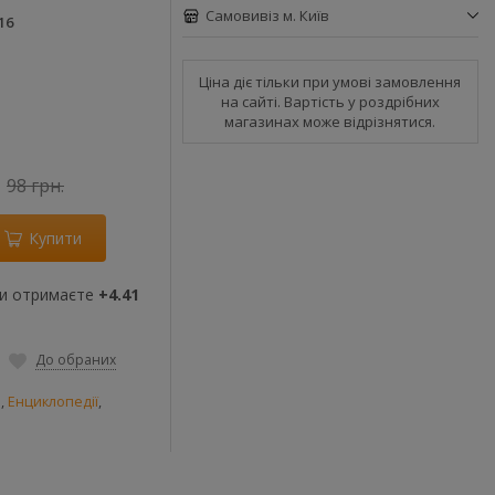
Самовивіз м. Київ
16
Ціна діє тільки при умові замовлення
на сайті. Вартість у роздрібних
магазинах може відрізнятися.
98 грн.
Купити
ви отримаєте
+4.41
До обраних
и
,
Енциклопедії
,