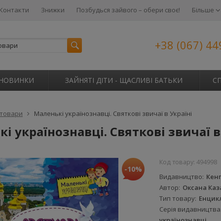
Контакти
Знижки
Позбудься зайвого – обери своє!
Більше
+38 (067) 44
НОВИНКИ
ЗАЙНЯТІ ДІТИ - ЩАСЛИВІ БАТЬКИ
С
 товари
Маленькі українознавці. Святкові звичаї в Україні
і українознавці. Святкові звичаї в
Код товару:
494998
-10%
Видавництво
Кен
Автор
Оксана Каз
Тип товару
Енцик
Серія видавництва
українознавці