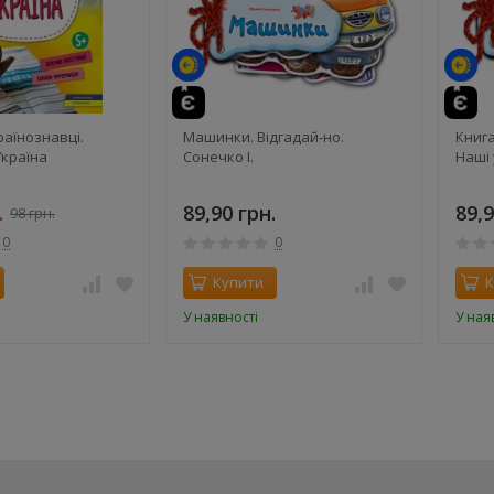
й
раїнознавці.
Машинки. Відгадай-но.
Книга
країна
Сонечко І.
Наші
.
89,90 грн.
89,9
98 грн.
0
0
Купити
К
У наявності
У ная