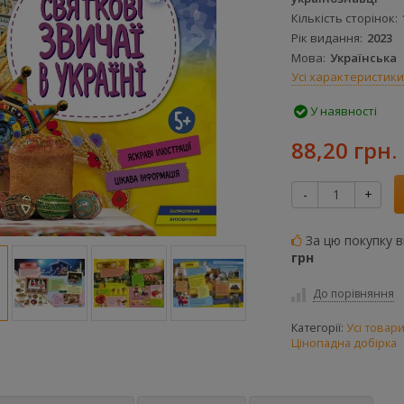
Кількість сторінок
Рік видання
2023
Мова
Українська
Усі характеристики
У наявності
88,20 грн.
-
+
За цю покупку 
грн
До порівняння
Категорії:
Усі товар
Цінопадна добірка