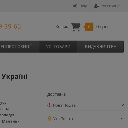
Вхід
Реєстрація
9-39-65
0 грн.
Кошик
0
ПЕЦПРОПОЗИЦІЇ
УСІ ТОВАРИ
ВИДАВНИЦТВА
 Україні
Доставка:
гуру
Нова Пошта
акіна
лопедія
Укр Пошта
Маленькі