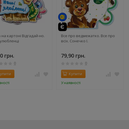
 на картоні Відгадай-но.
Все про ведмежатко. Все про
 улюбленці
всіх. Сонечко І.
0 грн.
79,90 грн.
0
0
упити
Купити
вності
У наявності