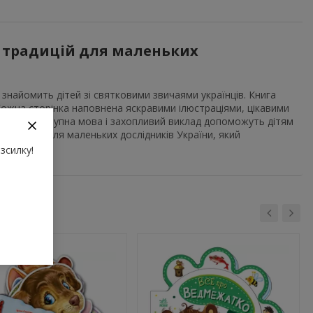
во традицій для маленьких
ка знайомить дітей зі святковими звичаями українців. Книга
 Кожна сторінка наповнена яскравими ілюстраціями, цікавими
ючим. Доступна мова і захопливий виклад допоможуть дітям
одарунок для маленьких дослідників України, який
зсилку!