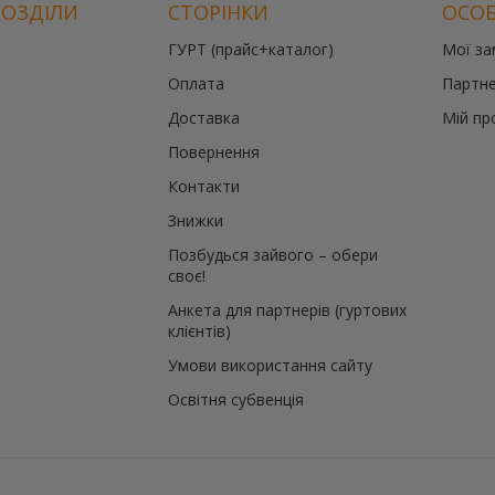
РОЗДІЛИ
СТОРІНКИ
ОСОБ
ГУРТ (прайс+каталог)
Мої з
Оплата
Партне
Доставка
Мій пр
Повернення
Контакти
Знижки
Позбудься зайвого – обери
своє!
Анкета для партнерів (гуртових
клієнтів)
Умови використання сайту
Освітня субвенція