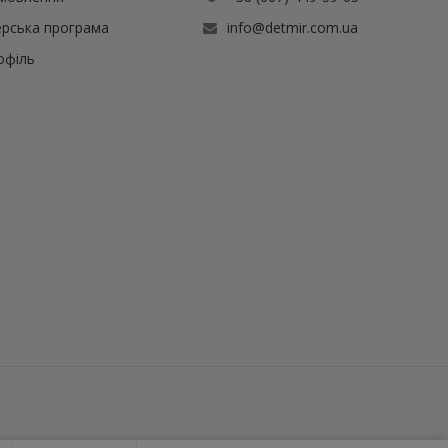
рська програма
info@detmir.com.ua
офіль