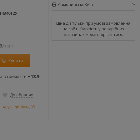
Самовивіз м. Київ
1434012У
Ціна діє тільки при умові замовлення
на сайті. Вартість у роздрібних
магазинах може відрізнятися.
20 грн.
Купити
ви отримаєте
+18.9
До обраних
опадна добірка
,
Усі