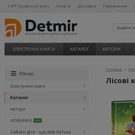
ГУРТ (прайс+каталог)
Оплата
Доставка
Повернення
ЕЛЕКТРОННІ КНИГИ
КАТАЛОГ
АВТОРИ
Головна
Ка
Меню
Лісові 
Електронні книги
Каталог
Автори
НОВИНКИ
NEW
Зайняті діти - щасливі батьки