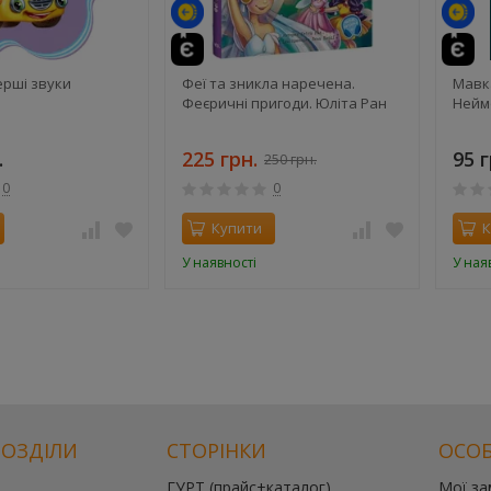
й
ерші звуки
Феї та зникла наречена.
Мавка
Феєричні пригоди. Юліта Ран
Нейм
.
225 грн.
95 г
250 грн.
0
0
Купити
К
У наявності
У ная
РОЗДІЛИ
СТОРІНКИ
ОСОБ
ГУРТ (прайс+каталог)
Мої з