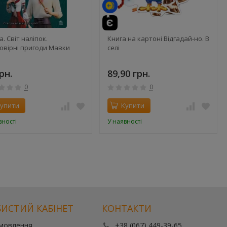
. Світ наліпок.
Книга на картоні Відгадай-но. В
овірні пригоди Мавки
селi
рн.
89,90 грн.
0
0
упити
Купити
вності
У наявності
ИСТИЙ КАБІНЕТ
КОНТАКТИ
амовлення
+38 (067) 449-39-65