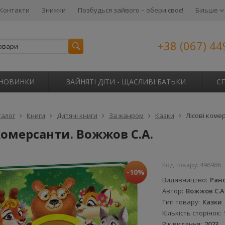
Контакти
Знижки
Позбудься зайвого – обери своє!
Більше
+38 (067) 44
НОВИНКИ
ЗАЙНЯТІ ДІТИ - ЩАСЛИВІ БАТЬКИ
С
талог
Книги
Дитячі книги
За жанром
Казки
Лісові коме
комерсанти. Вожжов С.А.
Код товару:
496986
-10%
Видавництво
Ран
Автор
Вожжов С.А
Тип товару
Казки
Кількість сторінок
Рік видання
2023