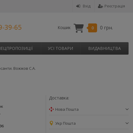
Вхід
Реєстрація
9-39-65
0 грн.
Кошик
0
ПЕЦПРОПОЗИЦІЇ
УСІ ТОВАРИ
ВИДАВНИЦТВА
рсанти. Вожжов С.А.
Доставка:
ок
Нова Пошта
.
Укр Пошта
96