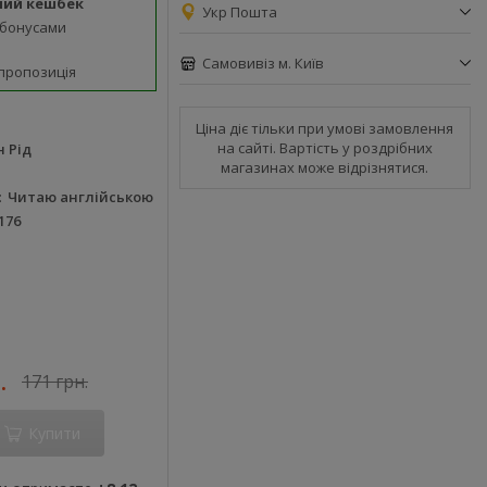
ний кешбек
Укр Пошта
 бонусами
Самовивіз м. Київ
пропозиція
Ціна діє тільки при умові замовлення
на сайті. Вартість у роздрібних
 Рід
магазинах може відрізнятися.
Читаю англійською
176
.
171 грн.
Купити