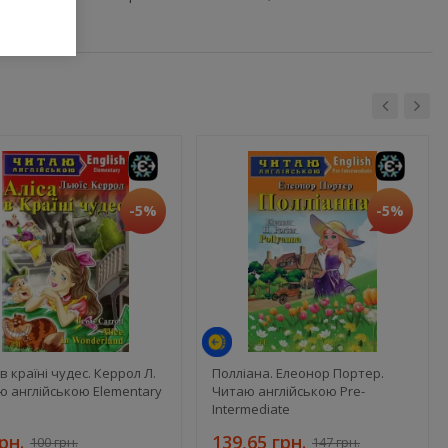
-5%
-5%
 в країні чудес. Керрол Л.
Полліана. Елеонор Портер.
ю англійською Elementary
Читаю англійською Pre-
Intermediate
рн.
139,65 грн.
100 грн.
147 грн.