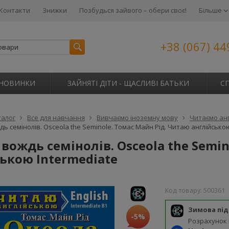
Контакти
Знижки
Позбудься зайвого – обери своє!
Більше
+38 (067) 44
НОВИНКИ
ЗАЙНЯТІ ДІТИ - ЩАСЛИВІ БАТЬКИ
С
талог
Все для навчання
Вивчаємо іноземну мову
Читаємо ан
ь семінолів. Osceola the Seminole. Томас Майн Рід. Читаю англійською
вождь семінолів. Osceola the Semi
ькою Intermediate
Код товару:
500361
Зимова пі
-5%
Розрахунок