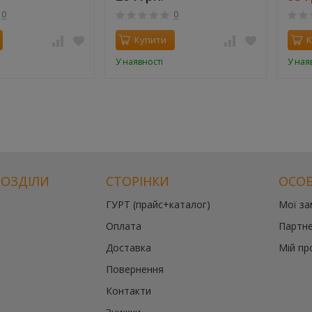
0
0
Купити
К
У наявності
У ная
РОЗДІЛИ
СТОРІНКИ
ОСОБ
ГУРТ (прайс+каталог)
Мої з
Оплата
Партне
Доставка
Мій пр
Повернення
Контакти