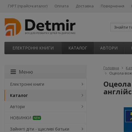
ГУРТ (прайс+каталог)
Оплата
Доставка
Повернення
ЕЛЕКТРОННІ КНИГИ
КАТАЛОГ
АВТОРИ
Головна
Ка
Меню
Оцеола вожд
Оцеола 
Електронні книги
англійс
Каталог
Автори
НОВИНКИ
NEW
Зайняті діти - щасливі батьки