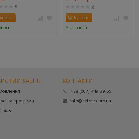
0
0
упити
Купити
вності
У наявності
ИСТИЙ КАБІНЕТ
КОНТАКТИ
амовлення
+38 (067) 449-39-65
рська програма
info@detmir.com.ua
офіль