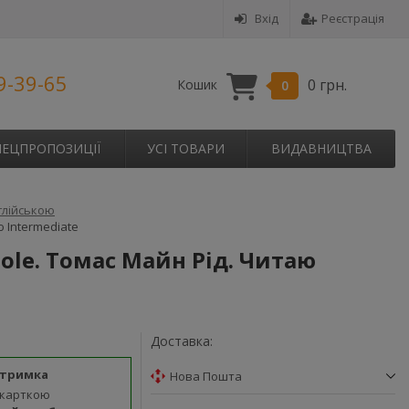
Вхід
Реєстрація
9-39-65
0 грн.
Кошик
0
ПЕЦПРОПОЗИЦІЇ
УСІ ТОВАРИ
ВИДАВНИЦТВА
глійською
 Intermediate
nole. Томас Майн Рід. Читаю
Доставка:
дтримка
Нова Пошта
 карткою