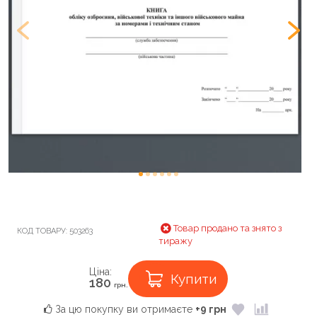
Товар продано та знято з
КОД ТОВАРУ:
503263
тиражу
Ціна:
Купити
180
грн.
За цю покупку ви отримаєте
+9 грн