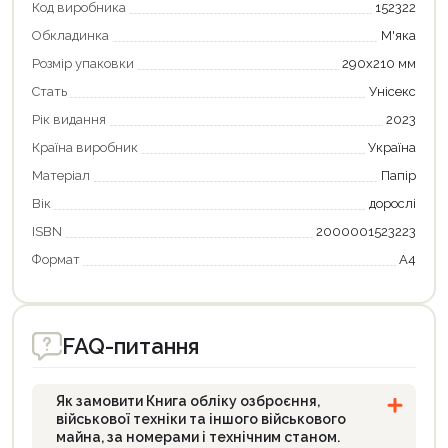
Код виробника
152322
Обкладинка
М'яка
Розмір упаковки
290х210 мм
Стать
Унісекс
Рік видання
2023
Країна виробник
Україна
Матеріал
Папір
Вік
дорослі
ISBN
2000001523223
Продовжити покупки
Формат
А4
Оформити замовлення
FAQ-питання
Як замовити Книга обліку озброєння,
військової техніки та іншого військового
майна, за номерами і технічним станом.