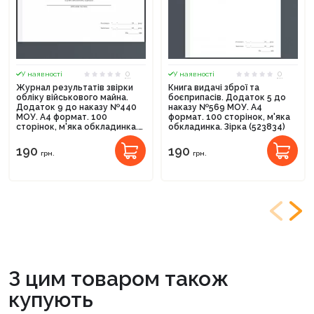
0
0
У наявності
У наявності
Журнал результатів звірки
Книга видачі зброї та
обліку військового майна.
боєприпасів. Додаток 5 до
Додаток 9 до наказу №440
наказу №569 МОУ. А4
МОУ. А4 формат. 100
формат. 100 сторінок, м'яка
сторінок, м'яка обкладинка.
обкладинка. Зірка (523834)
Зірка (523825)
190
190
грн.
грн.
З цим товаром також
купують