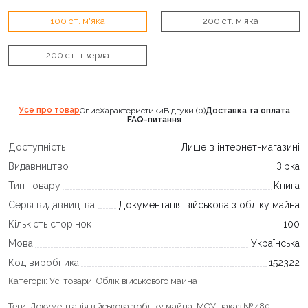
100 ст. м'яка
200 ст. м'яка
200 ст. тверда
Усе про товар
Опис
Характеристики
Відгуки (0)
Доставка та оплата
FAQ-питання
Доступність
Лише в інтернет-магазині
Видавництво
Зірка
Тип товару
Книга
Серія видавництва
Документація військова з обліку майна
Кількість сторінок
100
Мова
Українська
Код виробника
152322
Категорії:
Усі товари
,
Облік військового майна
Теги:
Документація військова з обліку майна
,
МОУ наказ № 480