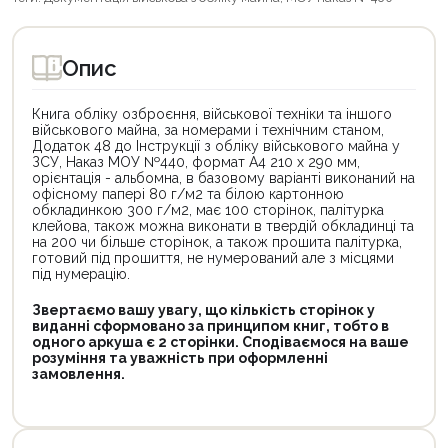
Опис
Книга обліку озброєння, військової техніки та іншого
військового майна, за номерами і технічним станом,
Додаток 48 до Інструкції з обліку військового майна у
ЗСУ, Наказ МОУ №440, формат А4 210 х 290 мм,
орієнтація - альбомна, в базовому варіанті виконаний на
офісному папері 80 г/м2 та білою картонною
обкладинкою 300 г/м2, має 100 сторінок, палітурка
клейова, також можна виконати в твердій обкладинці та
на 200 чи більше сторінок, а також прошита палітурка,
готовий під прошиття, не нумерований але з місцями
під нумерацію.
Звертаємо вашу увагу, що кількість сторінок у
виданні сформовано за принципом книг, тобто в
одного аркуша є 2 сторінки. Сподіваємося на ваше
розуміння та уважність при оформленні
замовлення.