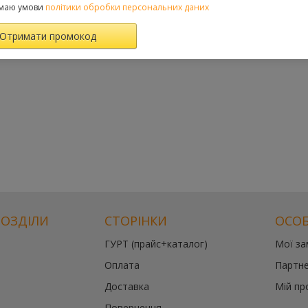
маю умови
політики обробки персональних даних
РОЗДІЛИ
СТОРІНКИ
ОСОБ
ГУРТ (прайс+каталог)
Мої з
Оплата
Партне
Доставка
Мій пр
Повернення