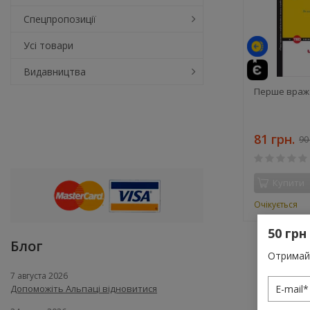
Спецпропозиції
Усі товари
Видавництва
Перше враже
81 грн.
90
Купити
Очікується
50 грн
Блог
Отримай 
7 августа 2026
Допоможіть Альпаці відновитися