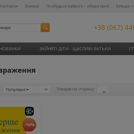
Контакти
Знижки
Позбудься зайвого – обери своє!
Більше
+38 (067) 44
НОВИНКИ
ЗАЙНЯТІ ДІТИ - ЩАСЛИВІ БАТЬКИ
С
враження
:
Товарів на сторінці:
Популярні
-10%