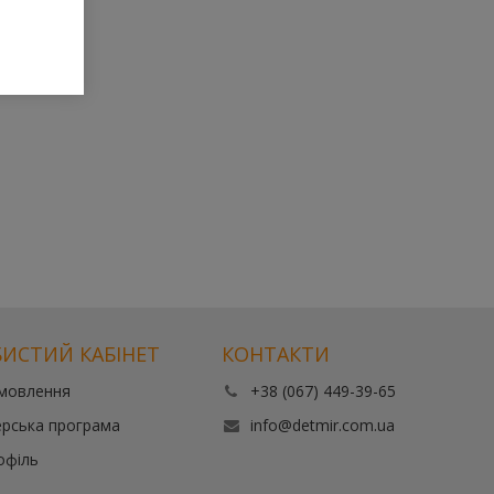
ИСТИЙ КАБІНЕТ
КОНТАКТИ
амовлення
+38 (067) 449-39-65
рська програма
info@detmir.com.ua
офіль