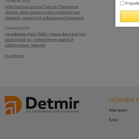
24 июня 2026
Я прий
«Нестерпна шістка Трісти» Пенелопи
Дуглас: dark romance про небезпечне
тяжіння, секрети й заборонені бажання
23 июня 2026
«Анафема» Кері Лейк: темне фентезі про
проклятий ліс, небезпечну магію й
заборонене тяжіння
Усі записи
ОСНОВНІ 
Магазин
Блог