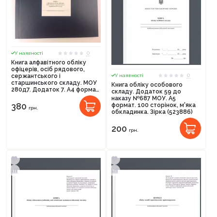
0
У наявності
Книга алфавітного обліку
офіцерів, осіб рядового,
0
У наявності
сержантського і
старшинського складу. МОУ
Книга обліку особового
280д7. Додаток 7. А4 формат.
складу. Додаток 59 до
200 сторінок, тверда
наказу №687 МОУ. А5
обкладинка
380
формат. 100 сторінок, м'яка
грн.
обкладинка. Зірка (523886)
200
грн.