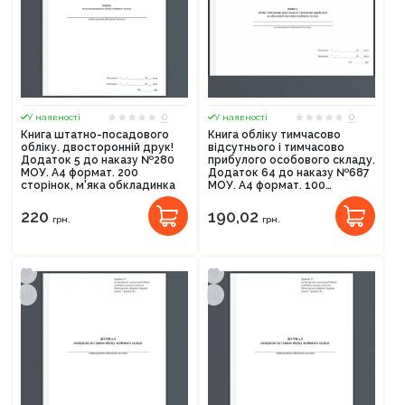
0
0
У наявності
У наявності
Книга штатно-посадового
Книга обліку тимчасово
обліку. двосторонній друк!
відсутнього і тимчасово
Додаток 5 до наказу №280
прибулого особового складу.
МОУ. А4 формат. 200
Додаток 64 до наказу №687
сторінок, м'яка обкладинка
МОУ. А4 формат. 100
сторінок, м'яка обкладинка.
Зірка (523895)
220
190,02
грн.
грн.