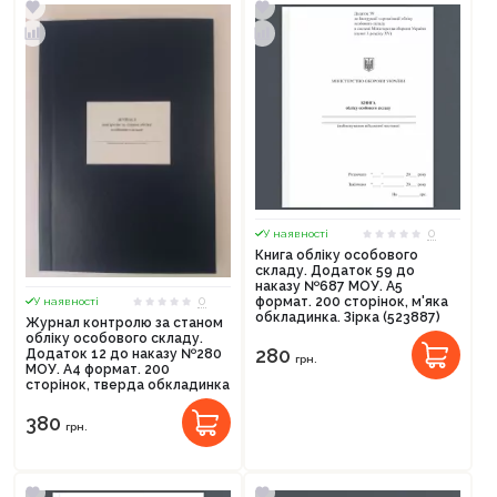
0
У наявності
Книга обліку особового
складу. Додаток 59 до
наказу №687 МОУ. А5
0
формат. 200 сторінок, м'яка
У наявності
обкладинка. Зірка (523887)
Журнал контролю за станом
обліку особового складу.
280
Додаток 12 до наказу №280
грн.
МОУ. А4 формат. 200
сторінок, тверда обкладинка
380
грн.