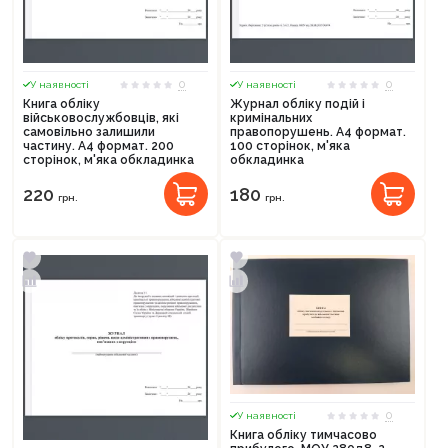
0
0
У наявності
У наявності
Книга обліку
Журнал обліку подій і
військовослужбовців, які
кримінальних
самовільно залишили
правопорушень. А4 формат.
частину. А4 формат. 200
100 сторінок, м'яка
сторінок, м'яка обкладинка
обкладинка
220
180
грн.
грн.
0
У наявності
Книга обліку тимчасово