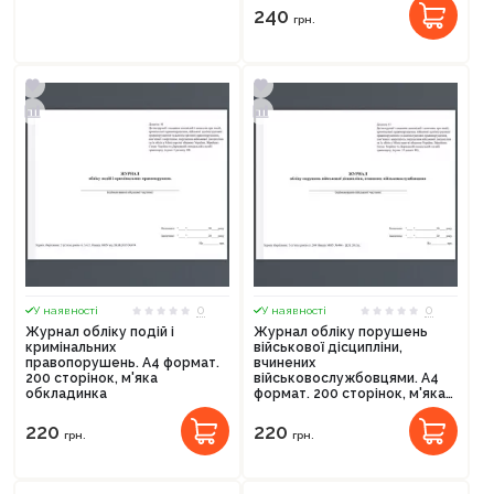
240
грн.
0
0
У наявності
У наявності
Журнал обліку подій і
Журнал обліку порушень
кримінальних
військової дісципліни,
правопорушень. А4 формат.
вчинених
200 сторінок, м'яка
військовослужбовцями. А4
обкладинка
формат. 200 сторінок, м'яка
обкладинка
220
220
грн.
грн.