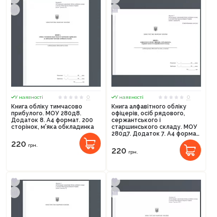
0
0
У наявності
У наявності
Книга обліку тимчасово
Книга алфавітного обліку
прибулого. МОУ 280д8.
офіцерів, осіб рядового,
Додаток 8. А4 формат. 200
сержантського і
сторінок, м'яка обкладинка
старшинського складу. МОУ
280д7. Додаток 7. А4 формат.
200 сторінок, м'яка
220
грн.
обкладинка
220
грн.