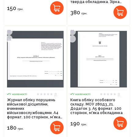
тверда обкладинка. Зірка
(523888)
150
грн.
380
грн.
0
0
У наявності
У наявності
Журнал обліку порушень
Книга обліку особового
військової дісципліни,
складу. МОУ 280д3_21.
вчинених
Додаток 3. А5 формат. 100
військовослужбовцями. А4
сторінок, м'яка обкладинка
формат. 100 сторінок, м'яка
обкладинка
190
грн.
180
грн.