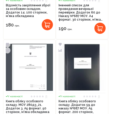
0
0
У наявності
У наявності
Відомість закріплення зброї
Іменний список для
за особовим складом.
проведення вечірньої
Додаток 14. 100 сторінок,
перевірки. Додаток 60 до
м'яка обкладинка
Наказу №687 МОУ. А4
формат. 30 сторінок, м'яка
обкладинка. Зірка (523828)
180
грн.
190
грн.
0
0
У наявності
У наявності
Книга обліку особового
Книга обліку особового
складу. МОУ 280д3_21.
складу. Додаток 59 до
Додаток 3. А5 формат. 50
наказу №687 МОУ. А5
сторінок, м'яка обкладинка
формат. 200 сторінок,