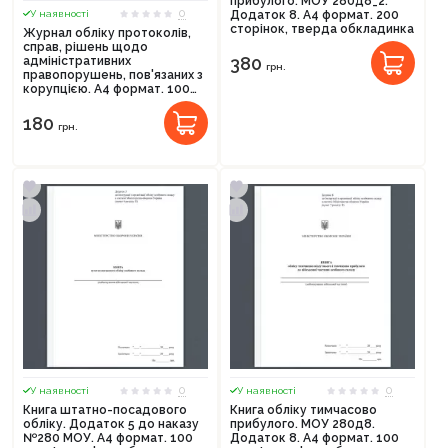
прибулого. МОУ 280д8_2.
0
У наявності
Додаток 8. А4 формат. 200
сторінок, тверда обкладинка
Журнал обліку протоколів,
справ, рішень щодо
380
адміністративних
грн.
правопорушень, пов'язаних з
корупцією. А4 формат. 100
сторінок, м'яка обкладинка
180
грн.
Продовжити покупки
Оформити замовлення
0
0
У наявності
У наявності
Книга штатно-посадового
Книга обліку тимчасово
обліку. Додаток 5 до наказу
прибулого. МОУ 280д8.
№280 МОУ. А4 формат. 100
Додаток 8. А4 формат. 100