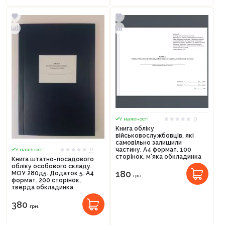
0
У наявності
Книга обліку
військовослужбовців, які
самовільно залишили
0
частину. А4 формат. 100
У наявності
сторінок, м'яка обкладинка
Книга штатно-посадового
обліку особового складу.
180
МОУ 280д5. Додаток 5. А4
грн.
формат. 200 сторінок,
тверда обкладинка
380
грн.