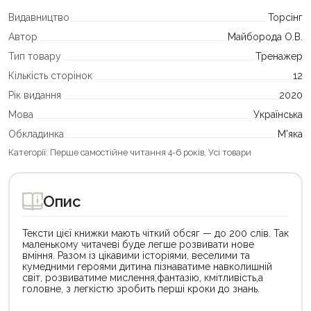
Видавництво
Торсінг
Автор
Майборода О.В.
Тип товару
Тренажер
Кількість сторінок
12
Рік видання
2020
Мова
Українська
Обкладинка
М'яка
Категорії:
Перше самостійне читання 4-6 років
,
Усі товари
Опис
Тексти цієї книжки мають чіткий обсяг — до 200 слів. Так
маленькому читачеві буде легше розвивати нове
вміння. Разом із цікавими історіями, веселими та
кумедними героями дитина пізнаватиме навколишній
світ, розвиватиме мислення,фантазію, кмітливість,а
головне, з легкістю зробить перші кроки до знань.