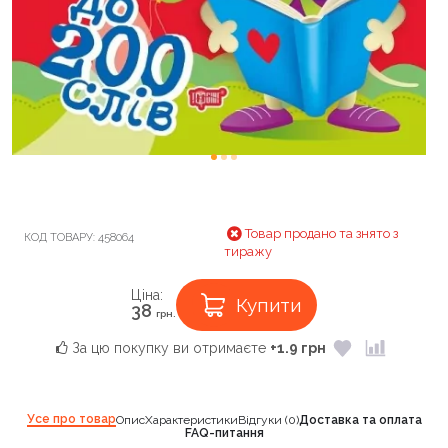
Товар продано та знято з
КОД ТОВАРУ:
458064
тиражу
Ціна:
Купити
38
грн.
За цю покупку ви отримаєте
+1.9 грн
Усе про товар
Опис
Характеристики
Відгуки (0)
Доставка та оплата
FAQ-питання