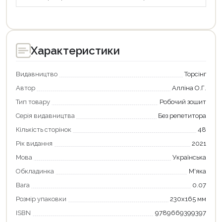
Характеристики
Видавництво
Торсінг
Автор
Алліна О.Г.
Тип товару
Робочий зошит
Серія видавництва
Без репетитора
Кількість сторінок
48
Рік видання
2021
Мова
Українська
Обкладинка
М'яка
Продовжити покупки
Вага
0.07
Розмір упаковки
230х165 мм
Оформити замовлення
ISBN
9789669399397