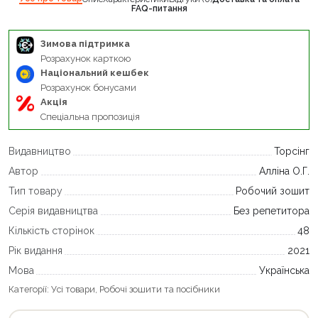
FAQ-питання
Зимова підтримка
Розрахунок карткою
Національний кешбек
Розрахунок бонусами
Акція
Спеціальна пропозиція
Видавництво
Торсінг
Автор
Алліна О.Г.
Тип товару
Робочий зошит
Серія видавництва
Без репетитора
Кількість сторінок
48
Рік видання
2021
Мова
Українська
Категорії:
Усі товари
,
Робочі зошити та посібники