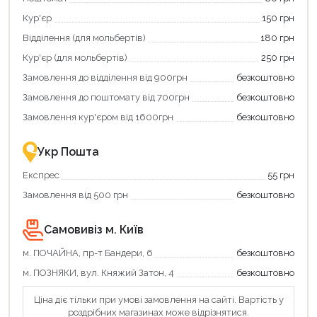
єКнига,
картою
Кур'єр
150 грн
щоб
«Національний
зекономити
кешбек»
Відділення (для мольбертів)
180 грн
та
та
отримати
отримуйте
Кур'єр (для мольбертів)
250 грн
додаткові
вигідне
Замовлення до відділення від 900грн
безкоштовно
переваги!
повернення
Купити
коштів!
Замовлення до поштомату від 700грн
безкоштовно
картою
Економте
єКнига
більше
Замовлення кур'єром від 1600грн
безкоштовно
–
разом
це
із
зручно
державною
Укр Пошта
та
підтримкою!
вигідно!
Експрес
55 грн
Замовлення від 500 грн
безкоштовно
Самовивіз м. Київ
м. ПОЧАЙНА, пр-т Бандери, 6
безкоштовно
м. ПОЗНЯКИ, вул. Княжий Затон, 4
безкоштовно
Ціна діє тільки при умові замовлення на сайті. Вартість у
роздрібних магазинах може відрізнятися.