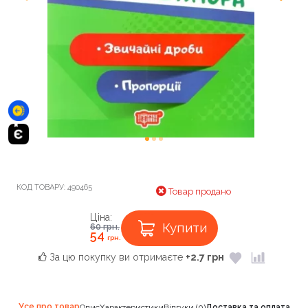
КОД ТОВАРУ:
490465
Товар продано
Ціна:
Купити
60
грн.
54
грн.
За цю покупку ви отримаєте
+2.7 грн
Усе про товар
Опис
Характеристики
Відгуки (0)
Доставка та оплата