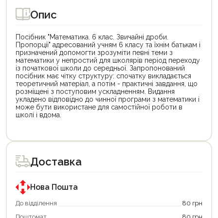
Опис
Посібник "Математика. 6 клас. Звичайні дроби.
Пропорції" адресований учням 6 класу та їхнім батькам і
призначений допомогти зрозуміти певні теми з
математики у непростий для школярів період переходу
із початкової школи до середньої. Запропонований
посібник має чітку структуру: спочатку викладається
теоретичний матеріал, а потім - практичні завдання, що
розміщені з поступовим ускладненням. Видання
укладено відповідно до чинної програми з математики і
може бути використане для самостійної роботи в
школі і вдома.
Цей
Цей
товар
товар
доступний
доступний
для
для
Доставка
покупки
покупки
за
за
державною
державною
програмою
програмою
Нова Пошта
єКнига.
«Національний
Використовуйте
кешбек».
До відділення
80 грн
свою
Оплачуйте
Поштомат
80 грн
карту
покупку