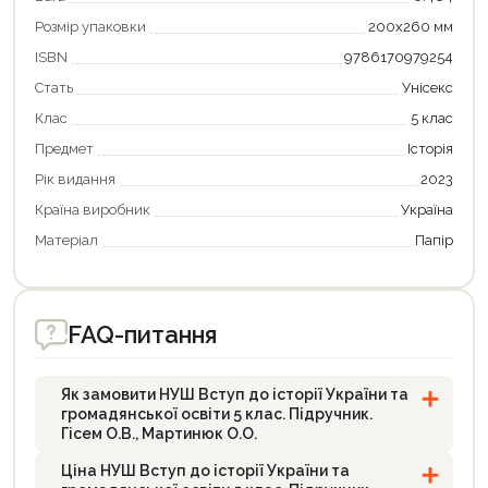
Розмір упаковки
200х260 мм
ISBN
9786170979254
Стать
Унісекс
Клас
5 клас
Предмет
Історія
Рік видання
2023
Країна виробник
Україна
Матеріал
Папір
FAQ-питання
Як замовити НУШ Вступ до історії України та
громадянської освіти 5 клас. Підручник.
Гісем О.В., Мартинюк О.О.
Ціна НУШ Вступ до історії України та