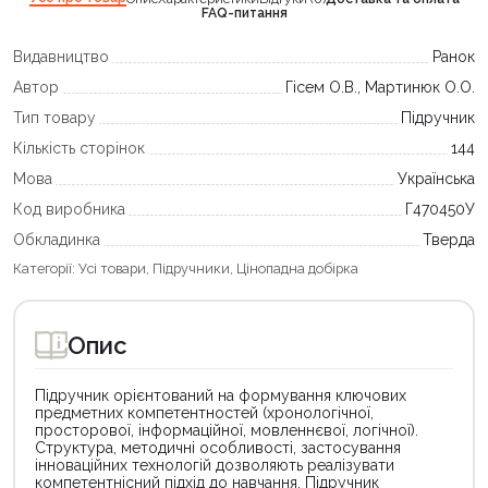
FAQ-питання
Видавництво
Ранок
Автор
Гісем О.В., Мартинюк О.О.
Тип товару
Підручник
Кількість сторінок
144
Мова
Українська
Код виробника
Г470450У
Обкладинка
Тверда
Категорії:
Усі товари
,
Підручники
,
Цінопадна добірка
Опис
Підручник орієнтований на формування ключових
предметних компетентностей (хронологічної,
просторової, інформаційної, мовленнєвої, логічної).
Структура, методичні особливості, застосування
інноваційних технологій дозволяють реалізувати
компетентнісний підхід до навчання. Підручник