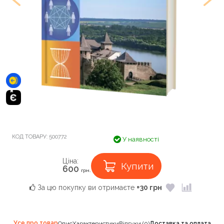
КОД ТОВАРУ:
500772
У наявності
Ціна:
Купити
600
грн.
За цю покупку ви отримаєте
+30 грн
Усе про товар
Опис
Характеристики
Відгуки (0)
Доставка та оплата