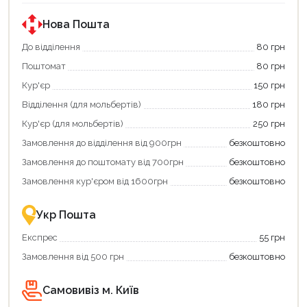
за
за
державною
державною
програмою
програмою
Нова Пошта
єКнига.
«Національний
Використовуйте
кешбек».
До відділення
80 грн
свою
Оплачуйте
Поштомат
80 грн
карту
покупку
єКнига,
картою
Кур'єр
150 грн
щоб
«Національний
зекономити
кешбек»
Відділення (для мольбертів)
180 грн
та
та
отримати
отримуйте
Кур'єр (для мольбертів)
250 грн
додаткові
вигідне
Замовлення до відділення від 900грн
безкоштовно
переваги!
повернення
Купити
коштів!
Замовлення до поштомату від 700грн
безкоштовно
картою
Економте
єКнига
більше
Замовлення кур'єром від 1600грн
безкоштовно
–
разом
це
із
зручно
державною
Укр Пошта
та
підтримкою!
вигідно!
Експрес
55 грн
Замовлення від 500 грн
безкоштовно
Самовивіз м. Київ
Продовжити покупки