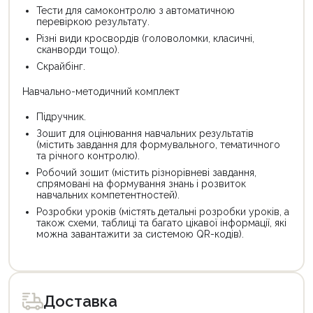
Тести для самоконтролю з автоматичною
перевіркою результату.
Різні види кросвордів (головоломки, класичні,
сканворди тощо).
Скрайбінг.
Навчально-методичний комплект
Підручник.
Зошит для оцінювання навчальних результатів
(містить завдання для формувального, тематичного
та річного контролю).
Робочий зошит (містить різнорівневі завдання,
спрямовані на формування знань і розвиток
навчальних компетентностей).
Розробки уроків (містять детальні розробки уроків, а
також схеми, таблиці та багато цікавої інформації, які
можна завантажити за системою QR-кодів).
Цей
Цей
товар
товар
доступний
доступний
для
для
Доставка
покупки
покупки