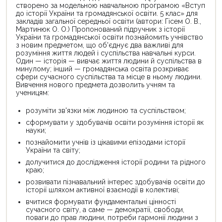
створено за модельною навчальною програмою «Вступ
до історії України та громадянської освіти. 5 клас» для
закладів загальної середньої освіти (автори: Гісем О. В.,
Мартинюк О. О.) Пропонований підручник з історії
України та громадянської освіти познайомить учнівство
з новим предметом, що об'єднує два важливі для
розуміння життя людей і суспільства навчальні курси.
Один — історія — вивчає життя людини й суспільства в
минулому; інший — громадянська освіта розкриває
сфери сучасного суспільства та місце в ньому людини.
Вивчення нового предмета дозволить учням та
ученицям:
розуміти зв'язки між людиною та суспільством;
сформувати у здобувачів освіти розуміння історії як
науки;
познайомити учнів із цікавими епізодами історії
України та світу;
долучитися до дослідження історії родини та рідного
краю;
розвивати пізнавальний інтерес здобувачів освіти до
історії шляхом активної взаємодії в колективі;
вчитися формувати фундаментальні цінності
сучасного світу, а саме — демократії, свободи,
поваги до прав людини, потреби гармонії людини з