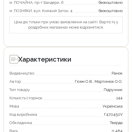
м. ПОЧАЙНА, пр-т Бандери, 6
безкоштовно
Оформити замовлення
м. ПОЗНЯКИ, вул. Княжий Затон, 4
безкоштовно
Ціна діє тільки при умові замовлення на сайті. Вартість у
роздрібних магазинах може відрізнятися.
Характеристики
Видавництво
Ранок
Автор
Гісем О.В., Мартинюк О.О.
Тип товару
Підручник
Кількість сторінок
144
Мова
Українська
Код виробника
Г470450У
Обкладинка
Тверда
Вага
0.484