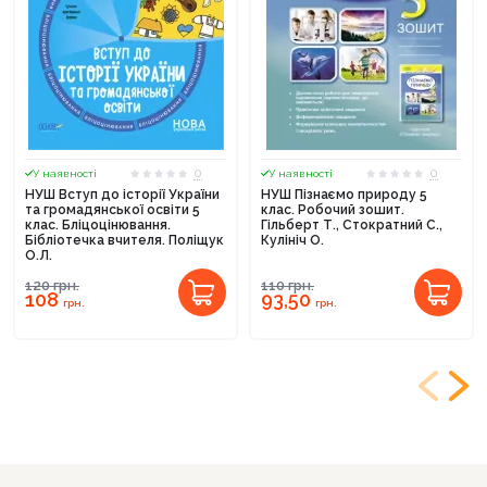
0
0
У наявності
У наявності
НУШ Вступ до історії України
НУШ Пізнаємо природу 5
та громадянської освіти 5
клас. Робочий зошит.
клас. Бліцоцінювання.
Гільберт Т., Стократний С.,
Бібліотечка вчителя. Поліщук
Кулініч О.
О.Л.
120
грн.
110
грн.
108
93,50
грн.
грн.