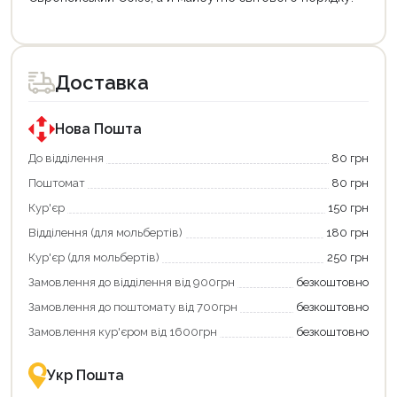
Цей
товар
доступний
для
Доставка
покупки
за
державною
програмою
Нова Пошта
«Національний
кешбек».
До відділення
80 грн
Оплачуйте
Поштомат
80 грн
покупку
картою
Кур'єр
150 грн
«Національний
кешбек»
Відділення (для мольбертів)
180 грн
Продовжити покупки
та
отримуйте
Кур'єр (для мольбертів)
250 грн
вигідне
Оформити замовлення
Замовлення до відділення від 900грн
безкоштовно
повернення
коштів!
Замовлення до поштомату від 700грн
безкоштовно
Економте
більше
Замовлення кур'єром від 1600грн
безкоштовно
-
разом
із
Укр Пошта
державною