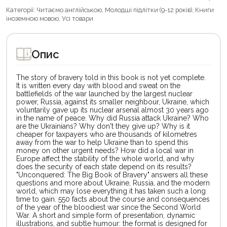
Категорії:
Читаємо англійською
,
Молодші підлітки (9-12 років)
,
Книги
іноземною мовою
,
Усі товари
Опис
The story of bravery told in this book is not yet complete.
It is written every day with blood and sweat on the
battlefields of the war launched by the largest nuclear
power, Russia, against its smaller neighbour, Ukraine, which
voluntarily gave up its nuclear arsenal almost 30 years ago
in the name of peace. Why did Russia attack Ukraine? Who
are the Ukrainians? Why don't they give up? Why is it
cheaper for taxpayers who are thousands of kilometres
away from the war to help Ukraine than to spend this
money on other urgent needs? How did a local war in
Europe affect the stability of the whole world, and why
does the security of each state depend on its results?
"Unconquered: The Big Book of Bravery" answers all these
questions and more about Ukraine, Russia, and the modern
world, which may lose everything it has taken such a long
time to gain. 550 facts about the course and consequences
of the year of the bloodiest war since the Second World
War. A short and simple form of presentation, dynamic
illustrations, and subtle humour: the format is designed for