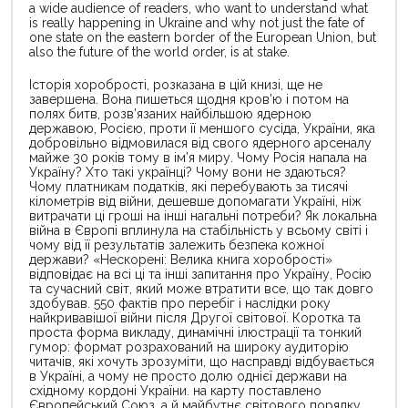
a wide audience of readers, who want to understand what
is really happening in Ukraine and why not just the fate of
one state on the eastern border of the European Union, but
also the future of the world order, is at stake.
Історія хоробрості, розказана в цій книзі, ще не
завершена. Вона пишеться щодня кров’ю і потом на
полях битв, розв’язаних найбільшою ядерною
державою, Росією, проти її меншого сусіда, України, яка
добровільно відмовилася від свого ядерного арсеналу
майже 30 років тому в ім’я миру. Чому Росія напала на
Україну? Хто такі українці? Чому вони не здаються?
Чому платникам податків, які перебувають за тисячі
кілометрів від війни, дешевше допомагати Україні, ніж
витрачати ці гроші на інші нагальні потреби? Як локальна
війна в Європі вплинула на стабільність у всьому світі і
чому від її результатів залежить безпека кожної
держави? «Нескорені: Велика книга хоробрості»
відповідає на всі ці та інші запитання про Україну, Росію
та сучасний світ, який може втратити все, що так довго
здобував. 550 фактів про перебіг і наслідки року
найкривавішої війни після Другої світової. Коротка та
проста форма викладу, динамічні ілюстрації та тонкий
гумор: формат розрахований на широку аудиторію
читачів, які хочуть зрозуміти, що насправді відбувається
в Україні, а чому не просто долю однієї держави на
східному кордоні України. на карту поставлено
Європейський Союз, а й майбутнє світового порядку.