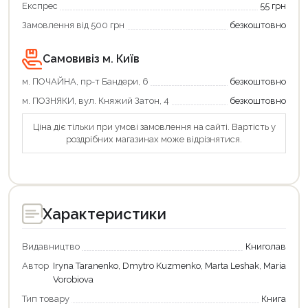
підтримкою!
Експрес
55 грн
Замовлення від 500 грн
безкоштовно
Самовивіз м. Київ
м. ПОЧАЙНА, пр-т Бандери, 6
безкоштовно
м. ПОЗНЯКИ, вул. Княжий Затон, 4
безкоштовно
Ціна діє тільки при умові замовлення на сайті. Вартість у
роздрібних магазинах може відрізнятися.
Характеристики
Видавництво
Книголав
Автор
Iryna Taranenko, Dmytro Kuzmenko, Marta Leshak, Maria
Vorobiova
Тип товару
Книга