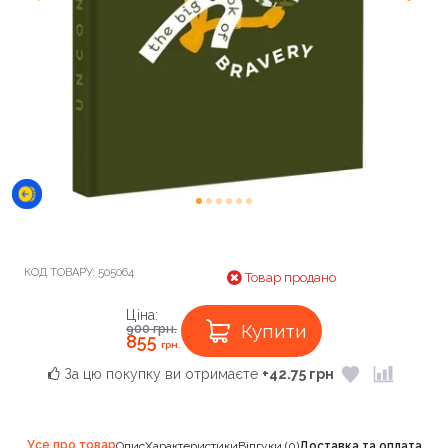
КОД ТОВАРУ:
505064
Товар продано
Ціна:
Купити
900
грн.
855
грн.
За цю покупку ви отримаєте
+42.75 грн
Усе про товар
Опис
Характеристики
Відгуки (0)
Доставка та оплата