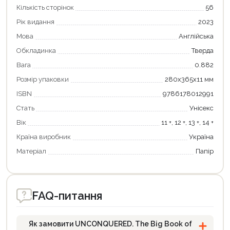
Кількість сторінок
56
Рік видання
2023
Мова
Англійська
Обкладинка
Тверда
Вага
0.882
Розмір упаковки
280х365х11 мм
ISBN
9786178012991
Стать
Унісекс
Вік
11 +, 12 +, 13 +, 14 +
Країна виробник
Україна
Матеріал
Папір
FAQ-питання
Як замовити UNCONQUERED. The Big Book of