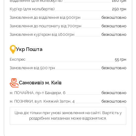
Відділення (для мольбертів)
180 грн
та
та
отримати
отримуйте
Кур'єр (для мольбертів)
250 грн
додаткові
вигідне
Замовлення до відділення від 900грн
безкоштовно
переваги!
повернення
Купити
коштів!
Замовлення до поштомату від 700грн
безкоштовно
картою
Економте
єКнига
більше
Замовлення кур'єром від 1600грн
безкоштовно
–
разом
це
із
зручно
державною
Укр Пошта
та
підтримкою!
вигідно!
Експрес
55 грн
Замовлення від 500 грн
безкоштовно
Самовивіз м. Київ
м. ПОЧАЙНА, пр-т Бандери, 6
безкоштовно
Продовжити покупки
м. ПОЗНЯКИ, вул. Княжий Затон, 4
безкоштовно
Оформити замовлення
Ціна діє тільки при умові замовлення на сайті. Вартість у
роздрібних магазинах може відрізнятися.