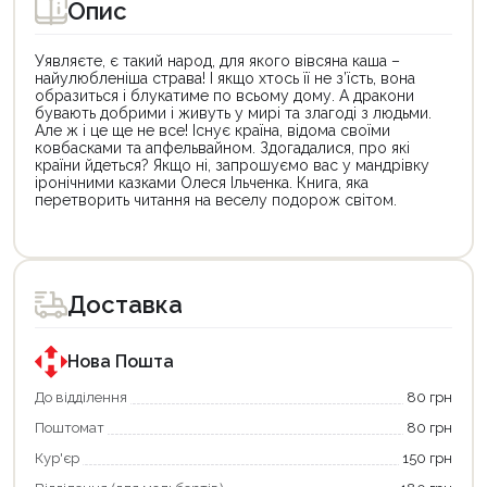
Опис
Уявляєте, є такий народ, для якого вівсяна каша –
найулюбленіша страва! І якщо хтось її не з’їсть, вона
образиться і блукатиме по всьому дому. А дракони
бувають добрими і живуть у мирі та злагоді з людьми.
Але ж і це ще не все! Існує країна, відома своїми
ковбасками та апфельвайном. Здогадалися, про які
країни йдеться? Якщо ні, запрошуємо вас у мандрівку
іронічними казками Олеся Ільченка. Книга, яка
перетворить читання на веселу подорож світом.
Цей
Цей
товар
товар
доступний
доступний
для
для
Доставка
покупки
покупки
за
за
державною
державною
програмою
програмою
Нова Пошта
єКнига.
«Національний
Використовуйте
кешбек».
До відділення
80 грн
свою
Оплачуйте
Поштомат
80 грн
карту
покупку
єКнига,
картою
Кур'єр
150 грн
щоб
«Національний
зекономити
кешбек»