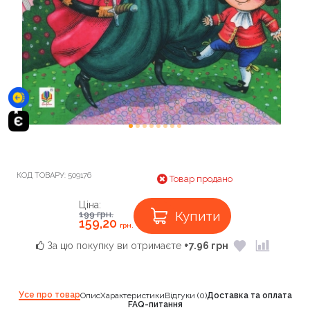
КОД ТОВАРУ:
509176
Товар продано
Ціна:
Купити
199
грн.
159,20
грн.
За цю покупку ви отримаєте
+7.96 грн
Усе про товар
Опис
Характеристики
Відгуки (0)
Доставка та оплата
FAQ-питання