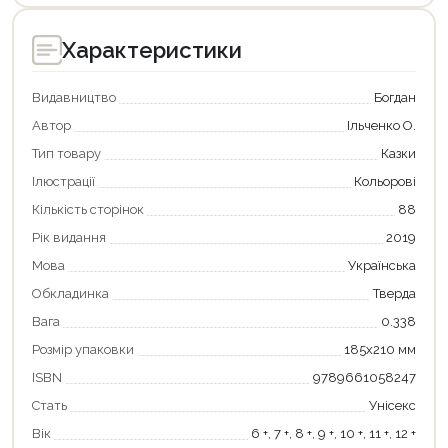
Характеристики
Видавництво
Богдан
Автор
Ільченко О.
Тип товару
Казки
Ілюстрації
Кольорові
Кількість сторінок
88
Рік видання
2019
Мова
Українська
Обкладинка
Тверда
Вага
0.338
Розмір упаковки
185х210 мм
ISBN
9789661058247
Стать
Унісекс
Вік
6 +, 7 +, 8 +, 9 +, 10 +, 11 +, 12 +