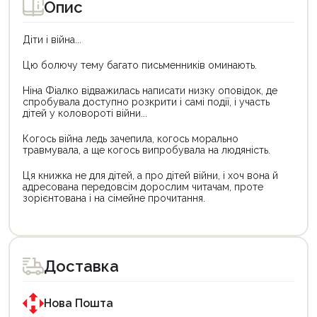
Опис
Діти і війна...
Цю болючу тему багато письменників оминають.
Ніна Фіалко відважилась написати низку оповідок, де
спробувала доступно розкрити і самі події, і участь
дітей у коловороті війни...
Когось війна ледь зачепила, когось морально
травмувала, а ще когось випробувала на людяність.
Ця книжка не для дітей, а про дітей війни, і хоч вона й
адресована передовсім дорослим читачам, проте
зорієнтована і на сімейне прочитання.
Цей
Цей
товар
товар
доступний
доступний
для
для
Доставка
покупки
покупки
за
за
державною
державною
програмою
програмою
Нова Пошта
єКнига.
«Національний