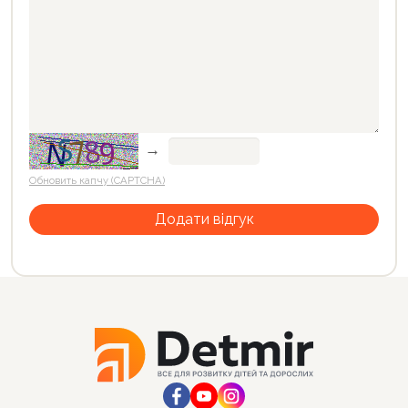
→
Обновить капчу (CAPTCHA)