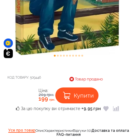
КОД ТОВАРУ:
509446
Товар продано
Ціна:
Купити
209
грн.
199
грн.
За цю покупку ви отримаєте
+9.95 грн
Усе про товар
Опис
Характеристики
Відгуки (0)
Доставка та оплата
FAQ-питання