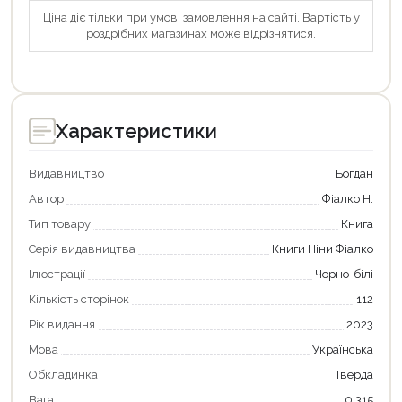
Ціна діє тільки при умові замовлення на сайті. Вартість у
роздрібних магазинах може відрізнятися.
Характеристики
Видавництво
Богдан
Автор
Фіалко Н.
Тип товару
Книга
Серія видавництва
Книги Ніни Фіалко
Ілюстрації
Чорно-білі
Кількість сторінок
112
Рік видання
2023
Мова
Українська
Обкладинка
Тверда
Вага
0.315