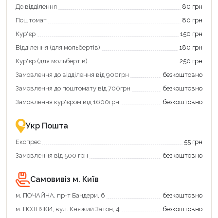
Використовуйте
кешбек».
До відділення
80 грн
свою
Оплачуйте
Поштомат
80 грн
карту
покупку
єКнига,
картою
Кур'єр
150 грн
щоб
«Національний
зекономити
кешбек»
Відділення (для мольбертів)
180 грн
та
та
отримати
отримуйте
Кур'єр (для мольбертів)
250 грн
додаткові
вигідне
Замовлення до відділення від 900грн
безкоштовно
переваги!
повернення
Купити
коштів!
Замовлення до поштомату від 700грн
безкоштовно
картою
Економте
єКнига
більше
Замовлення кур'єром від 1600грн
безкоштовно
–
разом
це
із
зручно
державною
Укр Пошта
та
підтримкою!
вигідно!
Експрес
55 грн
Замовлення від 500 грн
безкоштовно
Самовивіз м. Київ
Продовжити покупки
м. ПОЧАЙНА, пр-т Бандери, 6
безкоштовно
Оформити замовлення
м. ПОЗНЯКИ, вул. Княжий Затон, 4
безкоштовно