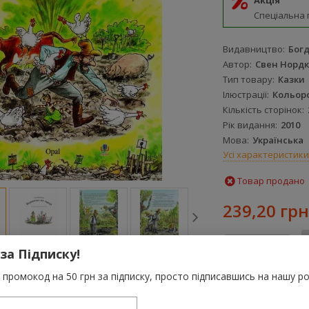
Акція
Спеціальна 
Видавництво
Бог
Автор
Свен Нордк
Тип товару
Казки
Ілюстрації
Кольор
Кількість сторінок
Рік видання
2010
Мова
Українська
Усі характеристики
Товар продано
239,20 грн
-
+
 за Підписку!
промокод на 50 грн за підписку, просто підписавшись на нашу ро
За цю покупку 
грн