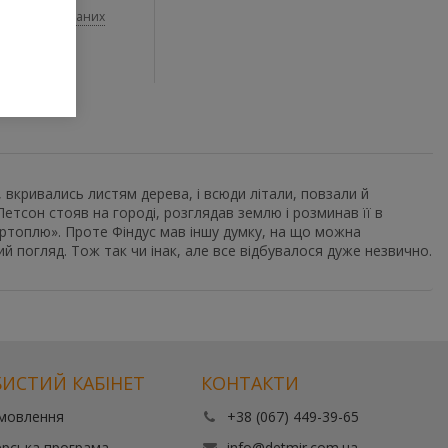
До обраних
 товари
 вкривались листям дерева, і всюди літали, повзали й
Петсон стояв на городі, розглядав землю і розминав її в
артоплю». Проте Фіндус мав іншу думку, на що можна
ий погляд. Тож так чи інак, але все відбувалося дуже незвично.
ИСТИЙ КАБІНЕТ
КОНТАКТИ
амовлення
+38 (067) 449-39-65
рська програма
info@detmir.com.ua