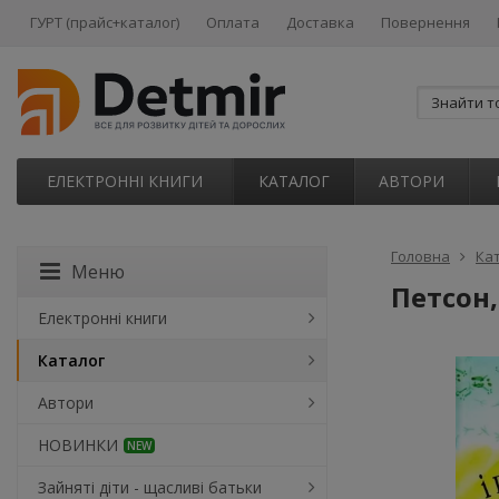
ГУРТ (прайс+каталог)
Оплата
Доставка
Повернення
ЕЛЕКТРОННІ КНИГИ
КАТАЛОГ
АВТОРИ
Головна
Ка
Меню
Петсон,
Електронні книги
Каталог
Автори
НОВИНКИ
NEW
Зайняті діти - щасливі батьки