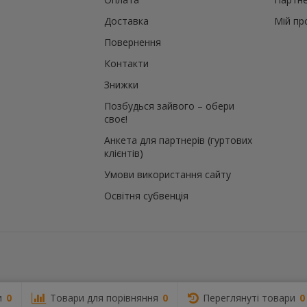
те
Доставка
Мій пр
Повернення
й
Контакти
Знижки
Позбудься зайвого – обери
своє!
Анкета для партнерів (гуртових
клієнтів)
Умови використання сайту
Освітня субвенція
и
0
Товари для порівняння
0
Переглянуті товари
0