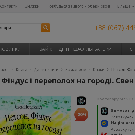
Контакти
Знижки
Позбудься зайвого – обери своє!
Більше
+38 (067) 44
НОВИНКИ
ЗАЙНЯТІ ДІТИ - ЩАСЛИВІ БАТЬКИ
С
талог
Книги
Дитячі книги
За жанром
Казки
Петсон, Фін
 Фіндус і переполох на городі. Све
Код товару:
509519
Зимова пі
-20%
Розрахунок
Національ
Розрахунок