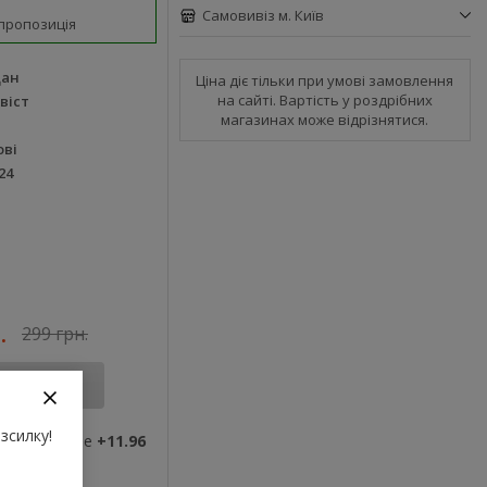
Самовивіз м. Київ
пропозиція
дан
Ціна діє тільки при умові замовлення
на сайті. Вартість у роздрібних
віст
магазинах може відрізнятися.
ові
24
.
299 грн.
Купити
зсилку!
ви отримаєте
+11.96