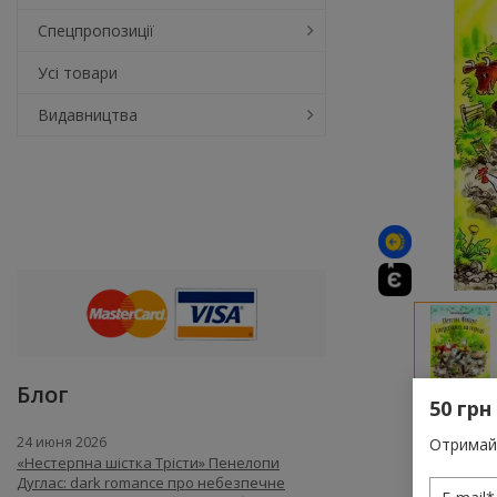
Спецпропозиції
Усі товари
Видавництва
Блог
50 грн
24 июня 2026
Отримай 
«Нестерпна шістка Трісти» Пенелопи
Дуглас: dark romance про небезпечне