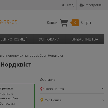
Вхід
Реєстрація
9-39-65
0 грн.
Кошик
0
ПЕЦПРОПОЗИЦІЇ
УСІ ТОВАРИ
ВИДАВНИЦТВА
дус і переполох на городі. Свен Нордквіст
н Нордквіст
Доставка:
дтримка
Нова Пошта
 карткою
ний кешбек
Укр Пошта
 бонусами