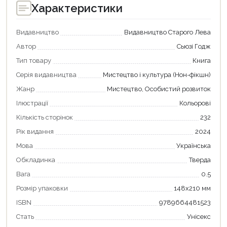
Характеристики
Видавництво
Видавництво Старого Лева
Автор
Сьюзі Годж
Тип товару
Книга
Серія видавництва
Мистецтво і культура (Нон-фікшн)
Жанр
Мистецтво, Особистий розвиток
Ілюстрації
Кольорові
Кількість сторінок
232
Рік видання
2024
Мова
Українська
Обкладинка
Тверда
Вага
0.5
Розмір упаковки
148x210 мм
ISBN
9789664481523
Стать
Унісекс