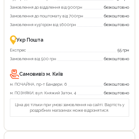
додаткові
вигідне
Замовлення до відділення від 900грн
безкоштовно
переваги!
повернення
Купити
коштів!
Замовлення до поштомату від 700грн
безкоштовно
картою
Економте
єКнига
більше
Замовлення кур'єром від 1600грн
безкоштовно
–
разом
це
із
зручно
державною
Укр Пошта
та
підтримкою!
вигідно!
Експрес
55 грн
Замовлення від 500 грн
безкоштовно
Самовивіз м. Київ
м. ПОЧАЙНА, пр-т Бандери, 6
безкоштовно
м. ПОЗНЯКИ, вул. Княжий Затон, 4
безкоштовно
Ціна діє тільки при умові замовлення на сайті. Вартість у
роздрібних магазинах може відрізнятися.
Продовжити покупки
Оформити замовлення