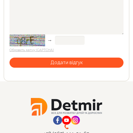
→
Обновить капчу (CAPTCHA)