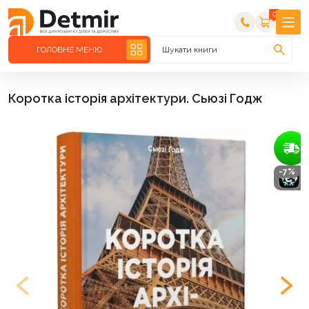
0
ГОЛОВНЕ МЕНЮ
Шукати книги
Коротка історія архітектури. Сьюзі Годж
-7%