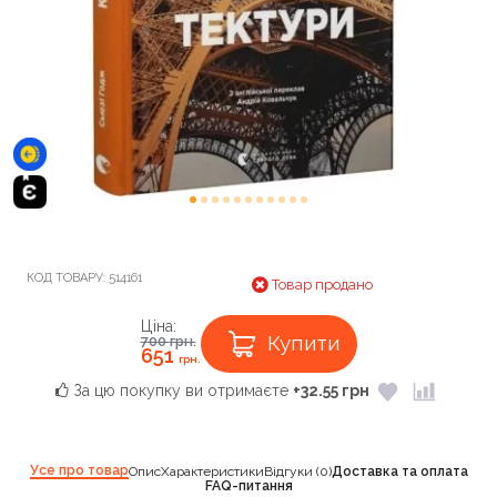
КОД ТОВАРУ:
514161
Товар продано
Ціна:
Купити
700
грн.
651
грн.
За цю покупку ви отримаєте
+32.55 грн
Усе про товар
Опис
Характеристики
Відгуки (0)
Доставка та оплата
FAQ-питання