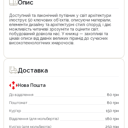
Опис
Доступний та лаконічний путівник у світ архітектури
ілюструє 50 ключових об’єктів, описуючи матеріали,
елементи дизайну та архітектурні стилі споруд, і дає
можливість читачеві зрозуміти та оцінити світ,
побудований довкола нас. У книжці — захопливі та
цікаві описи від давніх великих пірамід до сучасних
високо­технологічних хмарочосів.
Цей
Цей
товар
товар
доступний
доступний
для
для
Доставка
покупки
покупки
за
за
державною
державною
програмою
програмою
Нова Пошта
єКнига.
«Національний
Використовуйте
кешбек».
До відділення
80 грн
свою
Оплачуйте
Поштомат
80 грн
карту
покупку
єКнига,
картою
Кур'єр
150 грн
щоб
«Національний
зекономити
кешбек»
Відділення (для мольбертів)
180 грн
та
та
отримати
отримуйте
Кур'єр (для мольбертів)
250 грн