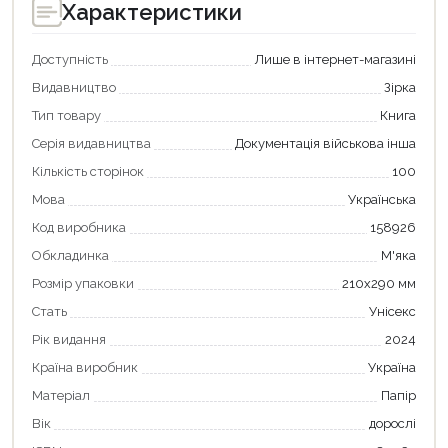
Характеристики
Оформити замовлення
Доступність
Лише в інтернет-магазині
Видавництво
Зірка
Тип товару
Книга
Серія видавництва
Документація військова інша
Кількість сторінок
100
Мова
Українська
Код виробника
158926
Обкладинка
М'яка
Розмір упаковки
210х290 мм
Стать
Унісекс
Рік видання
2024
Країна виробник
Україна
Матеріал
Папір
Вік
дорослі