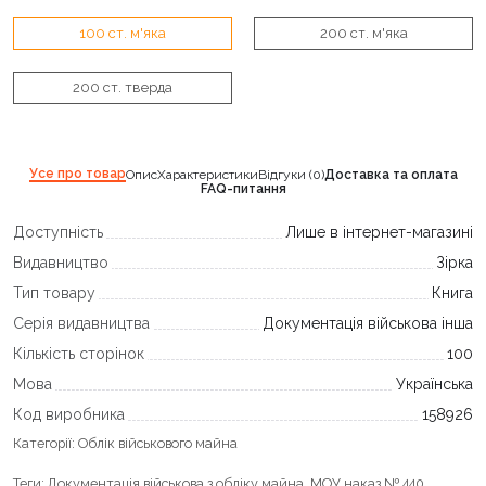
100 ст. м'яка
200 ст. м'яка
200 ст. тверда
Усе про товар
Опис
Характеристики
Відгуки (0)
Доставка та оплата
FAQ-питання
Доступність
Лише в інтернет-магазині
Видавництво
Зірка
Тип товару
Книга
Серія видавництва
Документація військова інша
Кількість сторінок
100
Мова
Українська
Код виробника
158926
Категорії:
Облік військового майна
Теги:
Документація військова з обліку майна
,
МОУ наказ № 440