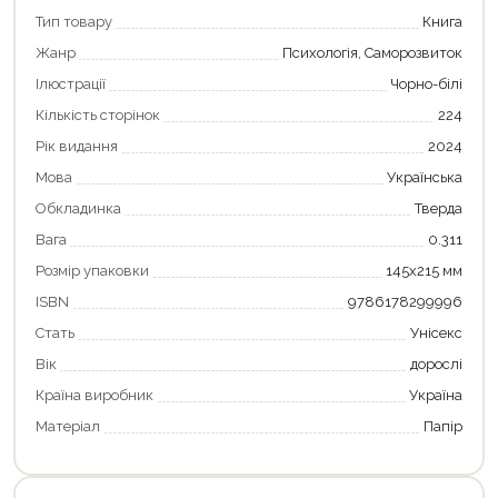
Тип товару
Книга
Жанр
Психологія, Саморозвиток
Ілюстрації
Чорно-білі
Кількість сторінок
224
Рік видання
2024
Мова
Українська
Обкладинка
Тверда
Вага
0.311
Розмір упаковки
145х215 мм
ISBN
9786178299996
Стать
Унісекс
Вік
дорослі
Країна виробник
Україна
Матеріал
Папір