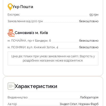
це
із
зручно
державною
Укр Пошта
та
підтримкою!
вигідно!
Експрес
55 грн
Замовлення від 500 грн
безкоштовно
Продовжити покупки
Самовивіз м. Київ
Оформити замовлення
м. ПОЧАЙНА, пр-т Бандери, 6
безкоштовно
м. ПОЗНЯКИ, вул. Княжий Затон, 4
безкоштовно
Ціна діє тільки при умові замовлення на сайті. Вартість у
роздрібних магазинах може відрізнятися.
Характеристики
Видавництво
Лабораторія
Автор
Зіндел Сіґал, Норман Фарб