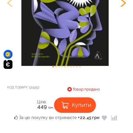
КОД ТОВАРУ:
524952
Товар продано
Ціна:
Купити
449
грн.
За цю покупку ви отримаєте
+22.45 грн