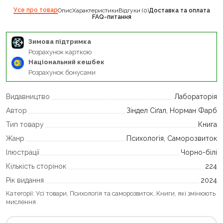
Усе про товар
Опис
Характеристики
Відгуки (0)
Доставка та оплата
FAQ-питання
Зимова підтримка
Розрахунок карткою
Національний кешбек
Розрахунок бонусами
Видавництво
Лабораторія
Автор
Зіндел Сіґал, Норман Фарб
Тип товару
Книга
Жанр
Психологія, Саморозвиток
Ілюстрації
Чорно-білі
Кількість сторінок
224
Рік видання
2024
Категорії:
Усі товари
,
Психологія та саморозвиток
,
Книги, які змінюють
мислення