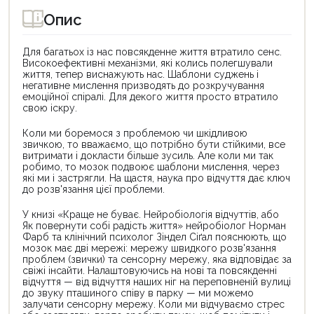
Опис
Для багатьох із нас повсякденне життя втратило сенс.
Високоефективні механізми, які колись полегшували
життя, тепер виснажують нас. Шаблони суджень і
негативне мислення призводять до розкручування
емоційної спіралі. Для декого життя просто втратило
свою іскру.
Коли ми боремося з проблемою чи шкідливою
звичкою, то вважаємо, що потрібно бути стійкими, все
витримати і докласти більше зусиль. Але коли ми так
робимо, то мозок подвоює шаблони мислення, через
які ми і застрягли. На щастя, наука про відчуття дає ключ
до розв'язання цієї проблеми.
У книзі «Краще не буває. Нейробіологія відчуттів, або
Як повернути собі радість життя» нейробіолог Норман
Фарб та клінічний психолог Зіндел Сіґал пояснюють, що
мозок має дві мережі: мережу швидкого розв'язання
проблем (звички) та сенсорну мережу, яка відповідає за
свіжі інсайти. Налаштовуючись на нові та повсякденні
відчуття — від відчуття наших ніг на переповненій вулиці
до звуку пташиного співу в парку — ми можемо
залучати сенсорну мережу. Коли ми відчуваємо стрес