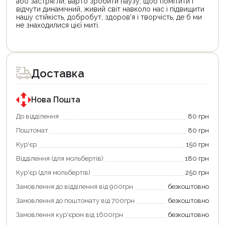
або застрягли, варто зробити паузу, щоб помітити і
відчути динамічний, живий світ навколо нас і підвищити
нашу стійкість, добробут, здоров'я і творчість, де б ми
не знаходилися цієї миті.
Цей
Цей
товар
товар
доступний
доступний
для
для
Доставка
покупки
покупки
за
за
державною
державною
програмою
програмою
Нова Пошта
єКнига.
«Національний
Використовуйте
кешбек».
До відділення
80 грн
свою
Оплачуйте
Поштомат
80 грн
карту
покупку
єКнига,
картою
Кур'єр
150 грн
щоб
«Національний
зекономити
кешбек»
Відділення (для мольбертів)
180 грн
та
та
отримати
отримуйте
Кур'єр (для мольбертів)
250 грн
додаткові
вигідне
Замовлення до відділення від 900грн
безкоштовно
переваги!
повернення
Купити
коштів!
Замовлення до поштомату від 700грн
безкоштовно
картою
Економте
єКнига
більше
Замовлення кур'єром від 1600грн
безкоштовно
–
разом