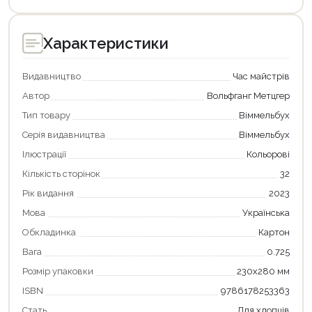
Характеристики
Видавництво
Час майстрів
Автор
Вольфганг Метцгер
Тип товару
Віммельбух
Серія видавництва
Віммельбух
Ілюстрації
Кольорові
Кількість сторінок
32
Рік видання
2023
Мова
Українська
Обкладинка
Картон
Вага
0.725
Розмір упаковки
230х280 мм
ISBN
9786178253363
Стать
Для хлопців