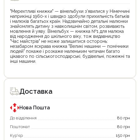
"Мерехтливі книжки" — вімельбухи з’явилися у Німеччині
наприкінці 1960-х і швидко здобули прихильність батьків
і малюків багатьох країн. Надзвичайно детальні малюнки
знайомлять дитину з навколишнім світом, розвивають
мовлення й уяву. Вімельбух — книжка №1 для малюка
від народження до шкільного віку, тож видавництво
"Час майстрів" не може залишитися осторонь:
незабаром яскрава книжка "Великі машини — помічники
людей" покаже і розкаже маленьким читачам багато
цікавого по сільськогосподарські, будівельні, пожежні та
інші машини.
Цей
товар
доступний
для
Доставка
покупки
за
державною
програмою
Нова Пошта
єКнига.
Використовуйте
До відділення
80 грн
свою
Поштомат
80 грн
карту
єКнига,
Кур'єр
150 грн
щоб