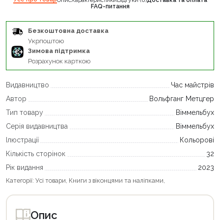
Опис
Характеристики
Відгуки (0)
Доставка та оплата
FAQ-питання
Безкоштовна доставка
Укрпоштою
Зимова підтримка
Розрахунок карткою
Видавництво
Час майстрів
Автор
Вольфганг Метцгер
Тип товару
Віммельбух
Серія видавництва
Віммельбух
Ілюстрації
Кольорові
Кількість сторінок
32
Рік видання
2023
Категорії:
Усі товари
,
Книги з віконцями та наліпками
,
Опис