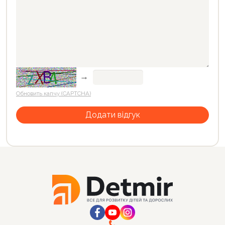
→
Обновить капчу (CAPTCHA)