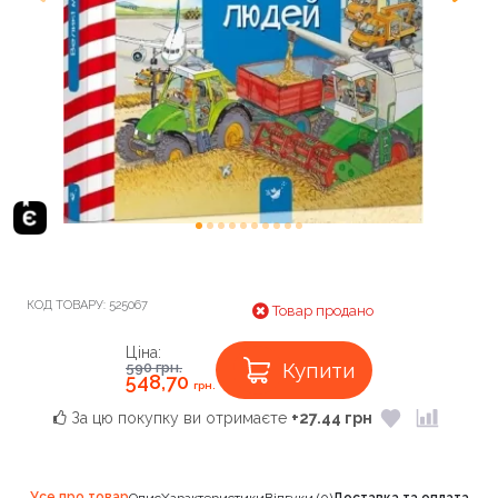
КОД ТОВАРУ:
525067
Товар продано
Ціна:
Купити
590
грн.
548,70
грн.
За цю покупку ви отримаєте
+27.44 грн
Усе про товар