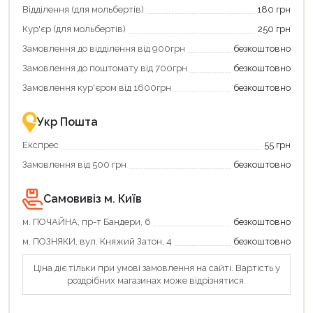
зекономити
Відділення (для мольбертів)
180 грн
та
отримати
Кур'єр (для мольбертів)
250 грн
додаткові
Замовлення до відділення від 900грн
безкоштовно
переваги!
Купити
Замовлення до поштомату від 700грн
безкоштовно
картою
єКнига
Замовлення кур'єром від 1600грн
безкоштовно
–
це
зручно
Укр Пошта
та
вигідно!
Експрес
55 грн
Замовлення від 500 грн
безкоштовно
Самовивіз м. Київ
м. ПОЧАЙНА, пр-т Бандери, 6
безкоштовно
м. ПОЗНЯКИ, вул. Княжий Затон, 4
безкоштовно
Продовжити покупки
Ціна діє тільки при умові замовлення на сайті. Вартість у
роздрібних магазинах може відрізнятися.
Оформити замовлення