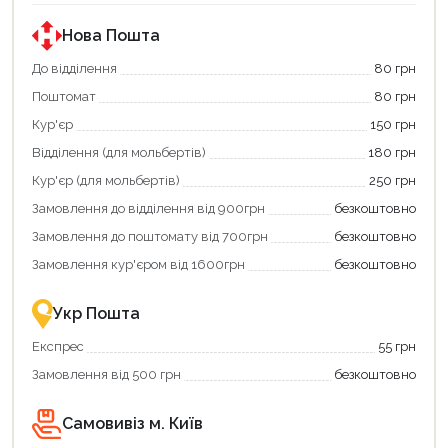
за
за
державною
державною
програмою
програмою
Нова Пошта
єКнига.
«Національний
Використовуйте
кешбек».
До відділення
80 грн
свою
Оплачуйте
Поштомат
80 грн
карту
покупку
єКнига,
картою
Кур'єр
150 грн
щоб
«Національний
зекономити
кешбек»
Відділення (для мольбертів)
180 грн
та
та
отримати
отримуйте
Кур'єр (для мольбертів)
250 грн
додаткові
вигідне
Замовлення до відділення від 900грн
безкоштовно
переваги!
повернення
Купити
коштів!
Замовлення до поштомату від 700грн
безкоштовно
картою
Економте
єКнига
більше
Замовлення кур'єром від 1600грн
безкоштовно
–
разом
це
із
зручно
державною
Укр Пошта
та
підтримкою!
вигідно!
Експрес
55 грн
Замовлення від 500 грн
безкоштовно
Самовивіз м. Київ
Продовжити покупки