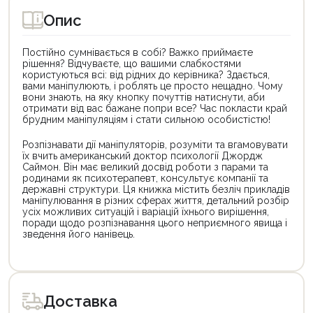
Опис
Постійно сумнівається в собі? Важко приймаєте
рішення? Відчуваєте, що вашими слабкостями
користуються всі: від рідних до керівника? Здається,
вами маніпулюють, і роблять це просто нещадно. Чому
вони знають, на яку кнопку почуттів натиснути, аби
отримати від вас бажане попри все? Час покласти край
брудним маніпуляціям і стати сильною особистістю!
Розпізнавати дії маніпуляторів, розуміти та вгамовувати
їх вчить американський доктор психології Джордж
Саймон. Він має великий досвід роботи з парами та
родинами як психотерапевт, консультує компанії та
державні структури. Ця книжка містить безліч прикладів
маніпулювання в різних сферах життя, детальний розбір
усіх можливих ситуацій і варіацій їхнього вирішення,
поради щодо розпізнавання цього неприємного явища і
зведення його нанівець.
Цей
Цей
товар
товар
доступний
доступний
для
для
Доставка
покупки
покупки