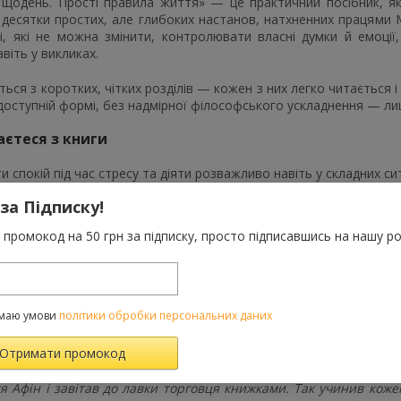
 щодень. Прості правила життя» — це практичний посібник, як
і десятки простих, але глибоких настанов, натхненних працями 
і, які не можна змінити, контролювати власні думки й емоці
віть у викликах.
ться з коротких, чітких розділів — кожен з них легко читається 
доступній формі, без надмірної філософського ускладнення — ли
аєтеся з книги
ти спокій під час стресу та діяти розважливо навіть у складних сит
 формують реальність і як навчитися управляти своїм внутрішні
 за Підписку!
и себе, інших людей і обставини такими, якими вони є.
промокод на 50 грн за підписку, просто підписавшись на нашу ро
ти внутрішню витримку, мудрість і ясність.
є бути щасливим у щоденних, простих речах.
вувати стоїцизм без аскетизму — з любов’ю до життя.
маю умови
політики обробки персональних даних
ик вантажу навдивовижу вижив. Зенон, колись багатий купець,
ся Афін і завітав до лавки торговця книжками. Так учинив кож