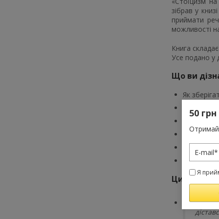
«Стоїцизм на
зібрав у книз
приймати реч
можливості на
Книга складає
Усе подано у 
Що ви дізн
Як зберіга
Чому думки
50 грн
Як приймат
Отримай 
Як розвива
Що означа
Як застосо
Я прий
Цитата
«Власн
дістав