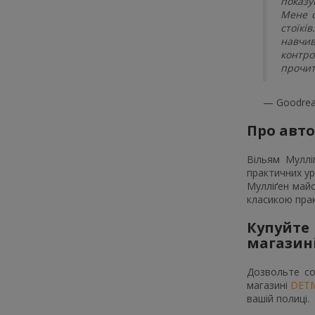
показу
Мене о
стоїкі
навчив
контро
прочит
— Goodre
Про авт
Вільям Муллі
практичних ур
Мулліґен май
класикою прак
Купуйте
магазин
Дозвольте со
магазині
DET
вашій полиці.