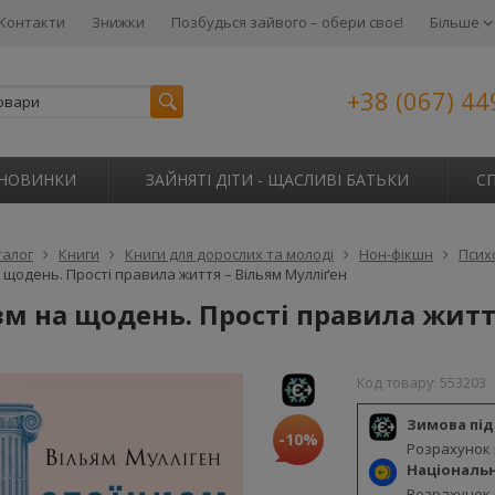
Контакти
Знижки
Позбудься зайвого – обери своє!
Більше
+38 (067) 44
НОВИНКИ
ЗАЙНЯТІ ДІТИ - ЩАСЛИВІ БАТЬКИ
С
талог
Книги
Книги для дорослих та молоді
Нон-фікшн
Псих
 щодень. Прості правила життя – Вільям Мулліґен
м на щодень. Прості правила житт
Код товару:
553203
Зимова пі
-10%
Розрахунок
Національ
Розрахунок