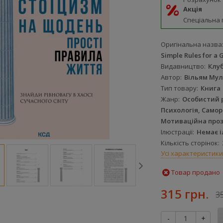
Акція
Спеціальна 
Оригінальна назва
Simple Rules for a 
Видавництво
Клуб
Автор
Вільям Мул
Тип товару
Книга
Жанр
Особистий 
Психологія, Самор
Мотиваційна про
Ілюстрації
Немає 
Кількість сторінок
Усі характеристики
Товар продано
315 грн.
3
-
+