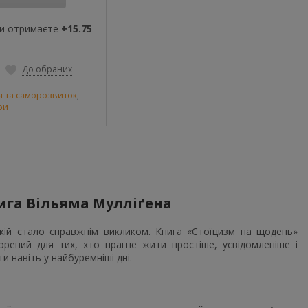
ви отримаєте
+15.75
До обраних
я та саморозвиток
,
ри
ига Вільяма Мулліґена
покій стало справжнім викликом. Книга «Стоїцизм на щодень»
орений для тих, хто прагне жити простіше, усвідомленіше і
 навіть у найбуремніші дні.