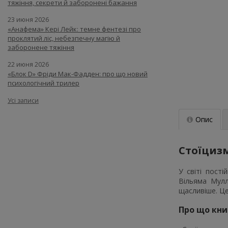
тяжіння, секрети й заборонені бажання
23 июня 2026
«Анафема» Кері Лейк: темне фентезі про
проклятий ліс, небезпечну магію й
заборонене тяжіння
22 июня 2026
«Блок D» Фріди Мак-Фадден: про що новий
психологічний трилер
Усі записи
Опис
Стоїцизм
У світі пост
Вільяма Мулл
щасливіше. Це
Про що кни