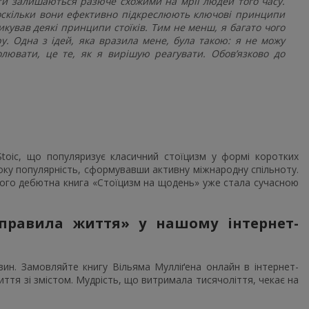
оти залишаються разюче схожими на мрії людей того часу.
оскільки вони ефективно підкреслюють ключові принципи
икував деякі принципи стоїків. Тим не менш, я багато чого
у. Одна з ідей, яка вразила мене, була такою: я не можу
лювати, це те, як я вирішую реагувати. Обов’язково до
Stoic, що популяризує класичний стоїцизм у формі коротких
року популярність, сформувавши активну міжнародну спільноту.
Його дебютна книга «Стоїцизм на щодень» уже стала сучасною
 правила життя» у нашому інтернет-
ин. Замовляйте книгу Вільяма Мулліґена онлайн в інтернет-
тя зі змістом. Мудрість, що витримала тисячоліття, чекає на