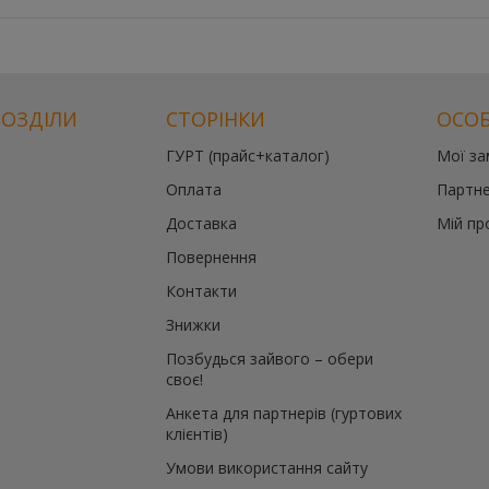
РОЗДІЛИ
СТОРІНКИ
ОСОБ
ГУРТ (прайс+каталог)
Мої з
Оплата
Партне
Доставка
Мій пр
Повернення
Контакти
Знижки
Позбудься зайвого – обери
своє!
Анкета для партнерів (гуртових
клієнтів)
Умови використання сайту