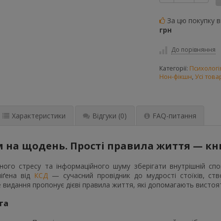
За цю покупку 
грн
До порівняння
Категорії:
Психологі
Нон-фікшн
,
Усі това
Характеристики
Відгуки
(0)
FAQ-питання
 на щодень. Прості правила життя — кн
ійного стресу та інформаційного шуму зберігати внутрішній с
іґена від
КСД
— сучасний провідник до мудрості стоїків, ств
 видання пропонує дієві правила життя, які допомагають вистояти
га