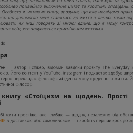
ючи нам, що, незважаючи на плин століть, наші мрії та турб
собливо привабило включення цитат та коротких оповідань, 
в. Особисто я, читаючи книгу, зрозумів, що вже несвідомо практ
ся, що допомогло мені ставитися до життя з легшої точки зор
лювати, як інші говорять зі мною; єдине, що я можу контро
ання всім, хто почувається пригніченим життям.»
ads
ора
ґен — автор і спікер, відомий завдяки проєкту The Everyday 
оків. Його контент у YouTube, Instagram і подкастах здобув ши
стерно перекладає філософські ідеї на мову щоденного життя. 
тичної філософії.
 книгу «Стоїцизм на щодень. Прості
і
бі жити простіше, але глибше — щодня, незалежно від обстав
MIR
з доставкою або самовивозом — і зробіть перший крок до жит