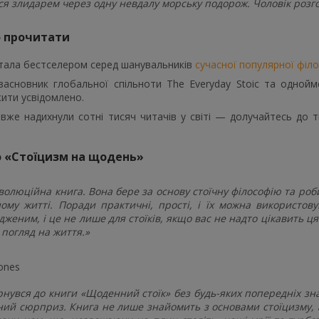
я злидарем через одну невдалу морську подорож. Чоловік розго
о прочитати
стала бестселером серед шанувальників
сучасної популярної філо
асновник глобальної спільноти The Everyday Stoic та одной
ити усвідомлено.
вже надихнули сотні тисяч читачів у світі — долучайтесь до ти
о «Стоїцизм на щодень»
волюційна книга. Вона бере за основу стоїчну філософію та роб
ому житті. Поради практичні, прості, і їх можна використо
дженим, і це не лише для стоїків, якщо вас не надто цікавить ц
 погляд на життя.»
ones
рнувся до книги «Щоденний стоїк» без будь-яких попередніх зна
ий сюрприз. Книга не лише знайомить з основами стоїцизму, але