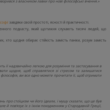
ворився з власником лавки про нові філософські вчення.»
софії
завдяки своїй простоті, ясності й практичності.
менного подкасту, який щотижня слухають тисячі людей, що
х, хто щодня обирає стійкість замість паніки, розум замість
ить її надзвичайно легкою для розуміння та застосування в
вувати щодня, щоб справлятися зі стресом та залишатися
я філософія, ви все одно можете прочитати її, щоб отримати
нь про стоїцизм чи його ідеали, і мушу сказати, що це був
 й пов’язує їх з їхнім походженням у Стародавній Греції,