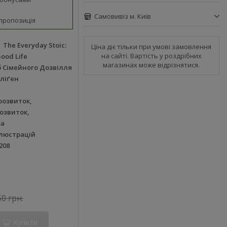
Самовивіз м. Київ
пропозиція
The Everyday Stoic:
Ціна діє тільки при умові замовлення
на сайті. Вартість у роздрібних
Good Life
магазинах може відрізнятися.
 Сімейного Дозвілля
ліґен
розвиток,
озвиток,
за
ілюстрацій
208
50 грн.
Купити