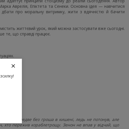
ий адаптує принципи стоїцизму до реалій сьогодення. Автор
Марка Аврелія, Епіктета та Сенеки. Основна ідея — навчитися
ї, дбати про моральну витримку, жити з вдячністю й бачити
і містить життєвий урок, який можна застосувати вже сьогодні.
ше те, що справді працює.
уаціях.
м світом.
зсилку!
 а тепер ледве без гроша в кишені, ледь не потонув, але
ен, хто пережив кораблетрощу. Зенон не впав у відчай, що