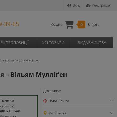
Вхід
Реєстрація
9-39-65
0 грн.
Кошик
0
ПЕЦПРОПОЗИЦІЇ
УСІ ТОВАРИ
ВИДАВНИЦТВА
ологія та саморозвиток
я – Вільям Мулліґен
Доставка:
дтримка
Нова Пошта
 карткою
ний кешбек
Укр Пошта
 бонусами