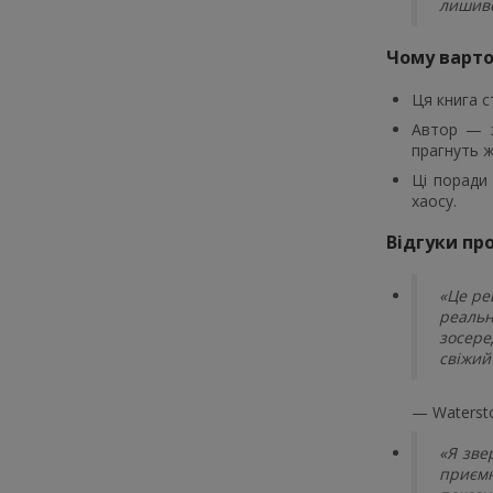
лишивс
Чому варт
Ця книга 
Автор — з
прагнуть ж
Ці поради 
хаосу.
Відгуки пр
«Це ре
реальн
зосере
свіжий
— Waterst
«Я зве
приємн