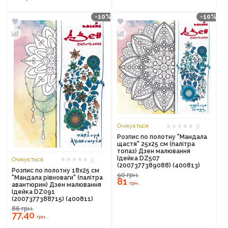
-10%
-10%
Очікується
0
Розпис по полотну "Мандала
щастя" 25х25 см (палітра
топаз) Дзен малювання
Ідейка DZ507
Очікується
0
(2007377389088) (400813)
Розпис по полотну 18х25 см
90
грн.
"Мандала рівноваги" (палітра
81
грн.
авантюрин) Дзен малювання
Ідейка DZ091
(2007377388715) (400811)
86
грн.
77,40
грн.