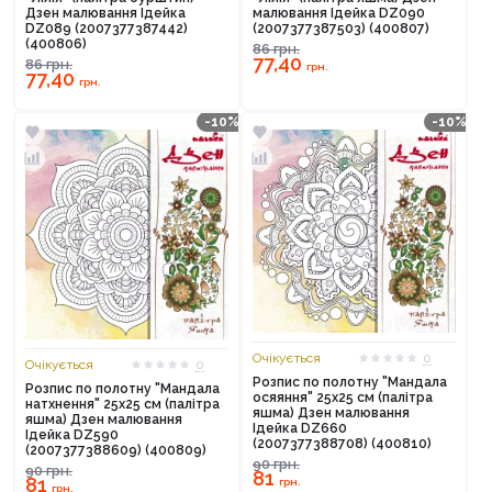
Дзен малювання Ідейка
малювання Ідейка DZ090
DZ089 (2007377387442)
(2007377387503) (400807)
(400806)
86
грн.
77,40
86
грн.
грн.
77,40
грн.
-10%
-10%
Продовжити покупки
Оформити замовлення
Очікується
0
Очікується
0
Розпис по полотну "Мандала
Розпис по полотну "Мандала
осяяння" 25х25 см (палітра
натхнення" 25х25 см (палітра
яшма) Дзен малювання
яшма) Дзен малювання
Ідейка DZ660
Ідейка DZ590
(2007377388708) (400810)
(2007377388609) (400809)
90
грн.
90
грн.
81
81
грн.
грн.