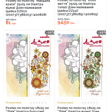
Розпис по полотну "Коло
Розпис по полотну "Мандала
життя" 25х25 см (палітра
краси" 25х25 см (палітра
топаз) Дзен малювання
яшма) Дзен малювання
Ідейка DZ547
Ідейка DZ610
(2007377386285) (400805)
(2007377388203) (400808)
105
грн.
90
грн.
94,50
81
грн.
грн.
-10%
-10%
Очікується
0
Очікується
0
Розпис по полотну 18х25 см
Розпис по полотну 18х25 см
"Лілія" (палітра бурштин)
"Лілія" (палітра яшма) Дзен