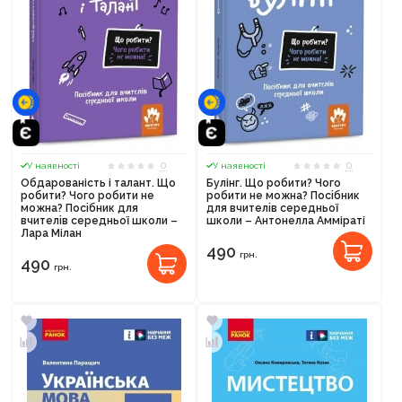
0
0
У наявності
У наявності
Обдарованість і талант. Що
Булінг. Що робити? Чого
робити? Чого робити не
робити не можна? Посiбник
можна? Посiбник для
для вчителiв середньої
вчителiв середньої школи –
школи – Антонелла Амміраті
Лара Мілан
490
грн.
490
грн.