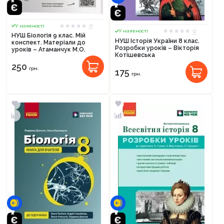
0
У наявності
0
У наявності
НУШ Біологія 9 клас. Мій
НУШ Історія України 8 клас.
конспект. Матеріали до
Розробки уроків – Вікторія
уроків – Атаманчук М.О.
Котішевська
250
грн.
175
грн.