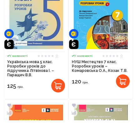
0
0
У наявності
У наявності
Українська мова 5 клас.
НУШ Мистецтво 7 клас.
Розробки уроків до
Розробки уроків –
підручника Літвінова І. –
Комаровська О.А., Козак Т.В.
Паращич В.В.
120
грн.
125
грн.