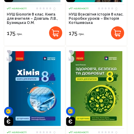
0
0
У наявності
У наявності
НУШ Біологія 8 клас. Книга
НУШ Всесвітня історія 8 клас.
для вчителя – Довгаль Л.В.,
Розробки уроків – Вікторія
Бузницька О.М.
Котішевська
175
175
грн.
грн.
0
0
У наявності
У наявності