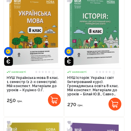
0
0
У наявності
У наявності
НУШ Українська мова 8 клас.
НУШ Історія: Україна і світ
1 семестр (з 2-х семестрів).
(інтегрований курс).
Мій конспект. Матеріали до
Громадянська освіта 8 клас.
уроків – Куцінко О.Г.
Мій конспект. Матеріали до
уроків – Білай Ю.В., Савко
О.В., Сергієнко В.С.
250
грн.
270
грн.