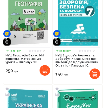
0
0
У наявності
У наявності
НУШ Географія 8 клас. Мій
НУШ Здоров'я, безпека та
конспект. Матеріали до
добробут 7 клас. Книга для
уроків – Філончук З.В.
вчителя до підручника Шиян
О.І. та ін. – Панасюк І.С.
250
грн.
150
грн.