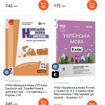
245
175
грн.
грн.
0
У наявності
0
У наявності
НУШ Німецька мова 7(7) клас.
НУШ Українська мова 8 клас.
Deutsch mit Trueffel! Книга
2 семестр (з 2-х семестрів).
для вчителя – Сотникова С.І.,
Мій конспект. Матеріали до
Корінь С.М.
уроків – Куцінко О.Г.
245
грн.