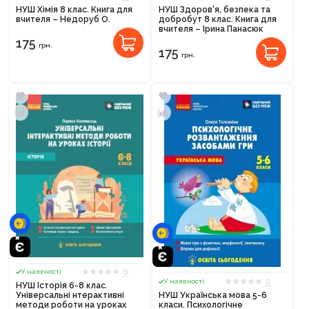
НУШ Хімія 8 клас. Книга для
НУШ Здоров'я, безпека та
вчителя – Недоруб О.
добробут 8 клас. Книга для
вчителя – Ірина Панасюк
175
грн.
175
грн.
0
У наявності
0
У наявності
НУШ Історія 6-8 клас.
Універсальні нтерактивні
НУШ Українська мова 5-6
методи роботи на уроках
класи. Психологічне