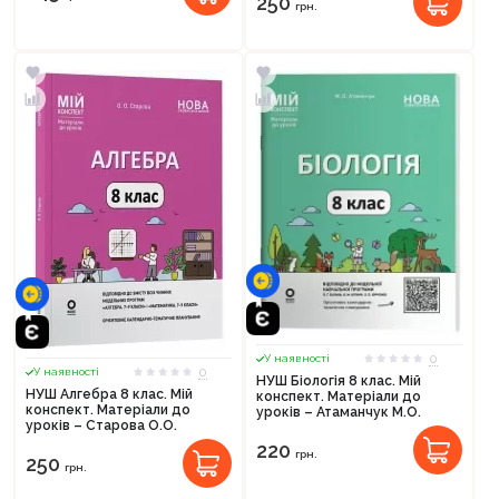
250
грн.
Продовжити покупки
Оформити замовлення
0
У наявності
0
У наявності
НУШ Біологія 8 клас. Мій
НУШ Алгебра 8 клас. Мій
конспект. Матеріали до
конспект. Матеріали до
уроків – Атаманчук М.О.
уроків – Старова О.О.
220
грн.
250
грн.