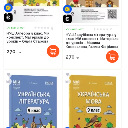
0
У наявності
0
У наявності
НУШ Алгебра 9 клас. Мій
НУШ Зарубіжна література 9
конспект. Матеріали до
клас. Мій конспект. Матеріали
уроків – Ольга Старова
до уроків – Марина
Коновалова, Галина Фефілова
270
грн.
270
грн.