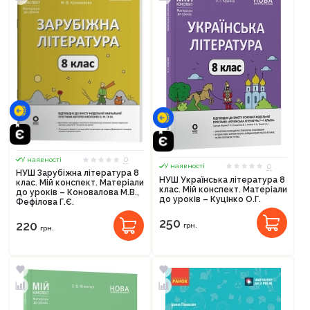
0
У наявності
0
У наявності
НУШ Зарубіжна література 8
НУШ Українська література 8
клас. Мій конспект. Матеріали
клас. Мій конспект. Матеріали
до уроків – Коновалова М.В.,
до уроків – Куцінко О.Г.
Фефілова Г.Є.
250
220
грн.
грн.