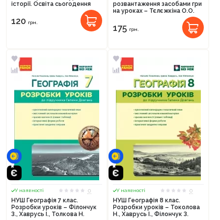
історії. Освіта сьогодення
розвантаження засобами гри
на уроках – Тєлєжкіна О.О.
120
грн.
175
грн.
0
0
У наявності
У наявності
НУШ Географія 7 клас.
НУШ Географія 8 клас.
Розробки уроків – Філончук
Розробки уроків – Токолова
З., Хаврусь І., Толкова Н.
Н., Хаврусь І., Філончук З.