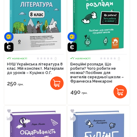
0
0
У наявності
У наявності
НУШ Українська література 8
Емоційні розлади. Що
клас. Мій конспект. Матеріали
робити? Чого робити не
до уроків – Куцінко О.Г.
можна? Посiбник для
вчителiв середньої школи –
Франческа Менкароні
250
грн.
490
грн.