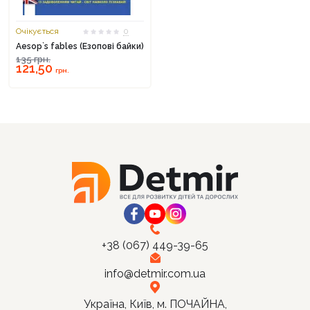
Очікується
0
Aesop`s fables (Езопові байки)
135
грн.
121,50
Продовжити покупки
грн.
Оформити замовлення
+38 (067) 449-39-65
info@detmir.com.ua
Україна, Київ, м. ПОЧАЙНА,