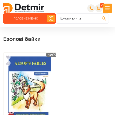
0
ГОЛОВНЕ МЕНЮ
Шукати книги
Езопові байки
-10%