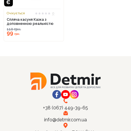
Очікується
0
Спляча касуня Казка з
доповненною реальністю
110
грн.
Продовжити покупки
99
грн.
Оформити замовлення
+38 (067) 449-39-65
info@detmir.com.ua