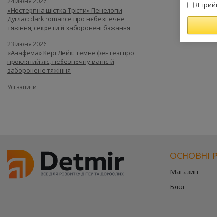
24 июня 2026
Я прий
«Нестерпна шістка Трісти» Пенелопи
Дуглас: dark romance про небезпечне
тяжіння, секрети й заборонені бажання
23 июня 2026
«Анафема» Кері Лейк: темне фентезі про
проклятий ліс, небезпечну магію й
заборонене тяжіння
Усі записи
ОСНОВНІ 
Магазин
Блог