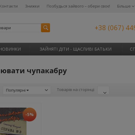
Контакти
Знижки
Позбудься зайвого – обери своє!
Більше
+38 (067) 44
НОВИНКИ
ЗАЙНЯТІ ДІТИ - ЩАСЛИВІ БАТЬКИ
С
лювати чупакабру
:
Товарів на сторінці:
Популярні
-5%