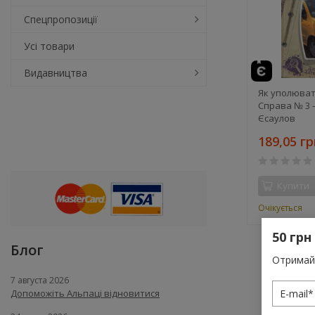
Спецпропозиції
Усі товари
Видавництва
Як уполюват
Справа № 3 
Єсаулов
189,05 гр
Купити
Очікується
50 грн
Блог
Отримай 
7 августа 2026
Допоможіть Альпаці відновитися