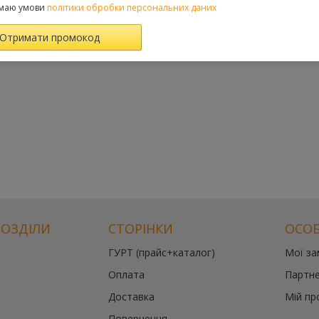
маю умови
політики обробки персональних даних
РОЗДІЛИ
СТОРІНКИ
ОСОБ
ГУРТ (прайс+каталог)
Мої з
Оплата
Партне
Доставка
Мій пр
Повернення