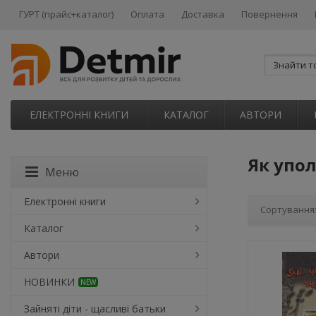
ГУРТ (прайс+каталог)
Оплата
Доставка
Повернення
ЕЛЕКТРОННІ КНИГИ
КАТАЛОГ
АВТОРИ
Як упо
Меню
Електронні книги
Сортування
Каталог
Автори
НОВИНКИ
NEW
Зайняті діти - щасливі батьки