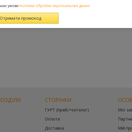
маю умови
політики обробки персональних даних
РОЗДІЛИ
СТОРІНКИ
ОСОБ
ГУРТ (прайс+каталог)
Мої з
Оплата
Партне
Доставка
Мій пр