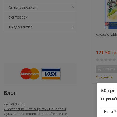
Спецпропозиції
Усі товари
Видавництва
Aesop`s fabl
121,50 гр
Купити
Очікується
50 грн
Блог
Отримай 
24 июня 2026
«Нестерпна шістка Трісти» Пенелопи
Дуглас: dark romance про небезпечне