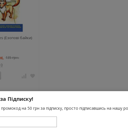
es (Езопові байки)
н.
135 грн.
0
 за Підписку!
промокод на 50 грн за підписку, просто підписавшись на нашу ро