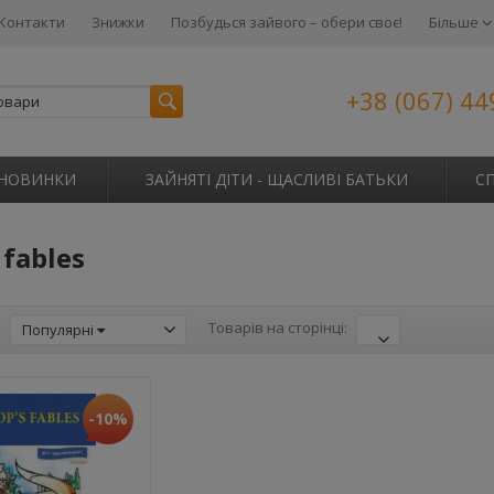
Контакти
Знижки
Позбудься зайвого – обери своє!
Більше
+38 (067) 44
НОВИНКИ
ЗАЙНЯТІ ДІТИ - ЩАСЛИВІ БАТЬКИ
С
 fables
:
Товарів на сторінці:
Популярні
-10%