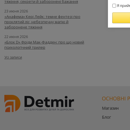
тяжіння, секрети й заборонені бажання
Я прий
23 июня 2026
«Анафема» Кері Лейк: темне фентезі про
проклятий ліс, небезпечну магію й
заборонене тяжіння
22 июня 2026
«Блок D» Фріди Мак-Фадден: про що новий
психологічний трилер
Усі записи
ОСНОВНІ 
Магазин
Блог