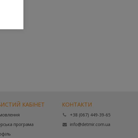
ИСТИЙ КАБІНЕТ
КОНТАКТИ
амовлення
+38 (067) 449-39-65
рська програма
info@detmir.com.ua
офіль