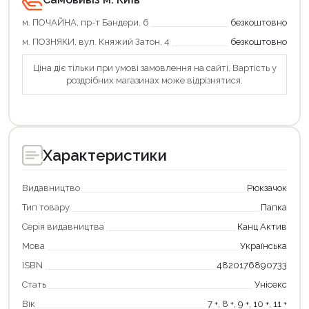
м. ПОЧАЙНА, пр-т Бандери, 6
безкоштовно
м. ПОЗНЯКИ, вул. Княжий Затон, 4
безкоштовно
Ціна діє тільки при умові замовлення на сайті. Вартість у
роздрібних магазинах може відрізнятися.
Продовжити покупки
Оформити замовлення
Характеристики
Видавництво
Рюкзачок
Тип товару
Папка
Серія видавництва
Канц Актив
Мова
Українська
ISBN
4820176890733
Стать
Унісекс
Вік
7 +, 8 +, 9 +, 10 +, 11 +