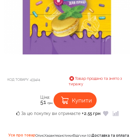
Товар продано та знято з
КОД ТОВАРУ:
433424
тиражу
Ціна:
Купити
51
грн.
За цю покупку ви отримаєте
+2.55 грн
Усе про товар
Опис
Характеристики
Відгуки (0)
Доставка та оплата