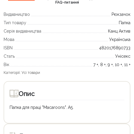
FAQ-питання
Видавництво
Рюкзачок
Тип товару
Папка
Серія видавництва
Канц Актив
Мова
Українська
ISBN
4820176890733
Стать
Унісекс
Вік
7 +, 8 +, 9 +, 10 +, 11 +
Категорії:
Усі товари
Опис
Папка для праці "Macaroons". А5.