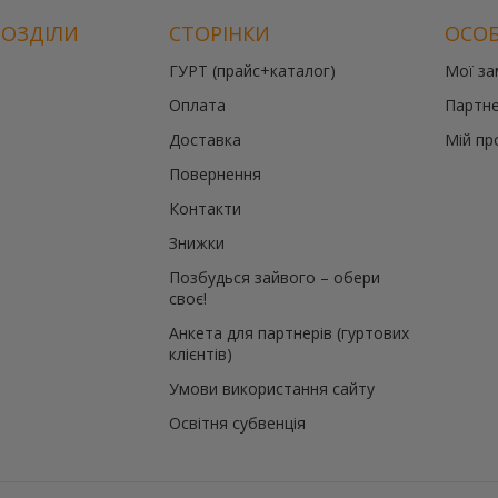
РОЗДІЛИ
СТОРІНКИ
ОСОБ
ГУРТ (прайс+каталог)
Мої з
Оплата
Партне
Доставка
Мій пр
Повернення
Контакти
Знижки
Позбудься зайвого – обери
своє!
Анкета для партнерів (гуртових
клієнтів)
Умови використання сайту
Освітня субвенція