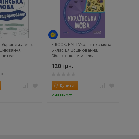
й
 Українська мова
E-BOOK. НУШ Українська мова
оцінювання.
6 клас. Бліцоцінювання.
вчителя.
Бібліотечка вчителя.
М.В.
Дерманюк І.М.
120 грн.
0
0
Купити
У наявності