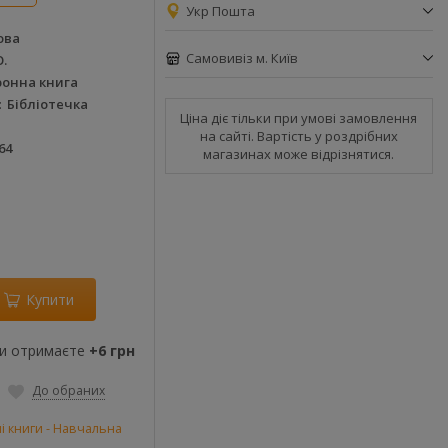
Укр Пошта
ова
Самовивіз м. Київ
.
ронна книга
Бібліотечка
Ціна діє тільки при умові замовлення
на сайті. Вартість у роздрібних
64
магазинах може відрізнятися.
Купити
ви отримаєте
+6 грн
До обраних
і книги - Навчальна