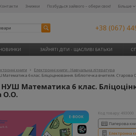
Контакти
Знижки
Позбудься зайвого – обери своє!
Більше
+38 (067) 44
НОВИНКИ
ЗАЙНЯТІ ДІТИ - ЩАСЛИВІ БАТЬКИ
С
ктронні книги
Електронні книги - Навчальна література
 Математика 6 клас. Бліцоцінювання. Бібліотечка вчителя. Старова О
 НУШ Математика 6 клас. Бліцоцін
 О.О.
Код товару:
493000
E-BOOK
Паперова кн
Електронна к