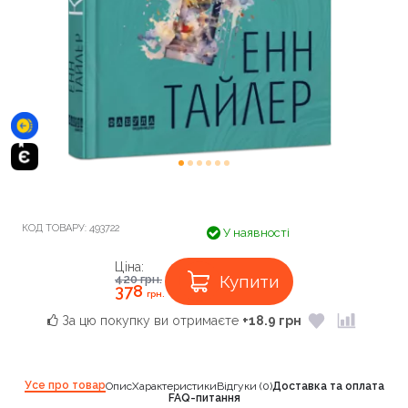
КОД ТОВАРУ:
493722
У наявності
Ціна:
Купити
420
грн.
378
грн.
За цю покупку ви отримаєте
+18.9 грн
Усе про товар
Опис
Характеристики
Відгуки (0)
Доставка та оплата
FAQ-питання