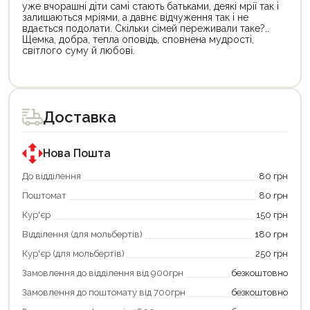
уже вчорашні діти самі стають батьками, деякі мрії так і
залишаються мріями, а давнє відчуження так і не
вдається подолати. Скільки сімей переживали таке?..
Щемка, добра, тепла оповідь, сповнена мудрості,
світлого суму й любові.
Цей
Цей
товар
товар
доступний
доступний
для
для
Доставка
покупки
покупки
за
за
державною
державною
програмою
програмою
Нова Пошта
єКнига.
«Національний
Використовуйте
кешбек».
До відділення
80 грн
свою
Оплачуйте
Поштомат
80 грн
карту
покупку
єКнига,
картою
Кур'єр
150 грн
щоб
«Національний
зекономити
кешбек»
Відділення (для мольбертів)
180 грн
та
та
отримати
отримуйте
Кур'єр (для мольбертів)
250 грн
додаткові
вигідне
Замовлення до відділення від 900грн
безкоштовно
переваги!
повернення
Купити
коштів!
Замовлення до поштомату від 700грн
безкоштовно
картою
Економте
єКнига
більше