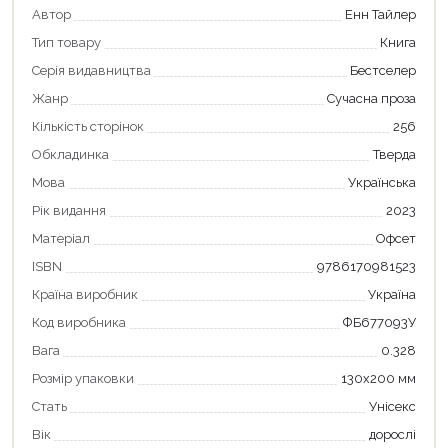
Автор
Енн Тайлер
Тип товару
Книга
Серія видавництва
Бестселер
Жанр
Сучасна проза
Кількість сторінок
256
Обкладинка
Тверда
Мова
Українська
Рік видання
2023
Матеріал
Офсет
ISBN
9786170981523
Країна виробник
Україна
Код виробника
ФБ677093У
Вага
0.328
Розмір упаковки
130х200 мм
Стать
Унісекс
Вік
дорослі