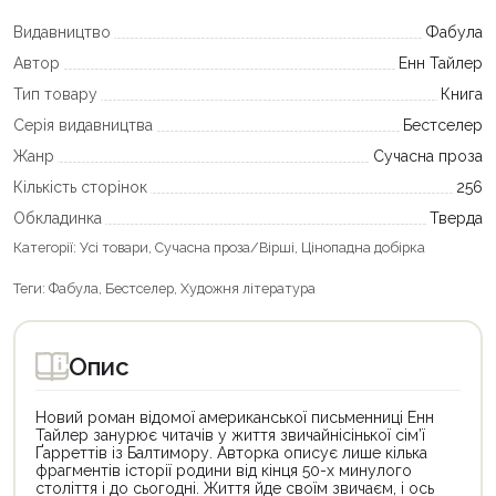
Видавництво
Фабула
Автор
Енн Тайлер
Тип товару
Книга
Серія видавництва
Бестселер
Жанр
Сучасна проза
Кількість сторінок
256
Обкладинка
Тверда
Категорії:
Усі товари
,
Сучасна проза/Вірші
,
Цінопадна добірка
Теги:
Фабула
,
Бестселер
,
Художня література
Опис
Новий роман відомої американської письменниці Енн
Тайлер занурює читачів у життя звичайнісінької сім’ї
Ґарреттів із Балтимору. Авторка описує лише кілька
фрагментів історії родини від кінця 50-х минулого
століття і до сьогодні. Життя йде своїм звичаєм, і ось