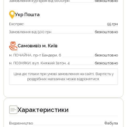
Замовлення кур'єром від 1600грн
безкоштовно
–
разом
це
із
зручно
державною
Укр Пошта
та
підтримкою!
вигідно!
Експрес
55 грн
Замовлення від 500 грн
безкоштовно
Самовивіз м. Київ
м. ПОЧАЙНА, пр-т Бандери, 6
безкоштовно
м. ПОЗНЯКИ, вул. Княжий Затон, 4
безкоштовно
Ціна діє тільки при умові замовлення на сайті. Вартість у
роздрібних магазинах може відрізнятися.
Продовжити покупки
Оформити замовлення
Характеристики
Видавництво
Фабула