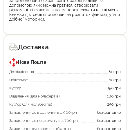
запропоновано яскраві багаторазові наліпки, за
допомогою яких можна гратися, створювати
різноманітні сюжети, а потім переклеювати в інші місця.
Книжки цієї серії спрямовані на розвиток фантазії, уваги,
дрібної моторики.
Цей
товар
доступний
для
Доставка
покупки
за
державною
програмою
Нова Пошта
єКнига.
Використовуйте
До відділення
80 грн
свою
Поштомат
80 грн
карту
єКнига,
Кур'єр
150 грн
щоб
зекономити
Відділення (для мольбертів)
180 грн
та
отримати
Кур'єр (для мольбертів)
250 грн
додаткові
Замовлення до відділення від 900грн
безкоштовно
переваги!
Купити
Замовлення до поштомату від 700грн
безкоштовно
картою
єКнига
Замовлення кур'єром від 1600грн
безкоштовно