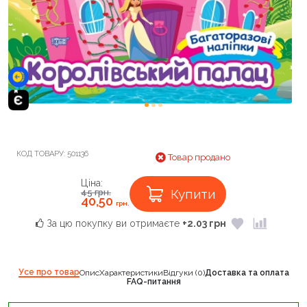
КОД ТОВАРУ:
501136
Товар продано
Ціна:
Купити
45
грн.
40,50
грн.
За цю покупку ви отримаєте
+2.03 грн
Усе про товар
Опис
Характеристики
Відгуки (0)
Доставка та оплата
FAQ-питання