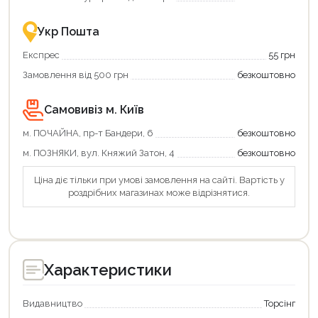
–
це
зручно
Укр Пошта
та
вигідно!
Експрес
55 грн
Замовлення від 500 грн
безкоштовно
Самовивіз м. Київ
м. ПОЧАЙНА, пр-т Бандери, 6
безкоштовно
м. ПОЗНЯКИ, вул. Княжий Затон, 4
безкоштовно
Ціна діє тільки при умові замовлення на сайті. Вартість у
роздрібних магазинах може відрізнятися.
Продовжити покупки
Оформити замовлення
Характеристики
Видавництво
Торсінг