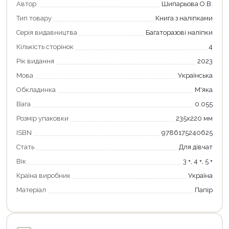
Автор
Шипарьова О.В.
Тип товару
Книга з наліпками
Серія видавництва
Багаторазові наліпки
Кількість сторінок
4
Рік видання
2023
Мова
Українська
Обкладинка
М'яка
Вага
0.055
Розмір упаковки
235х220 мм
ISBN
9786175240625
Стать
Для дівчат
Вік
3 +, 4 +, 5 +
Країна виробник
Україна
Матеріал
Папір