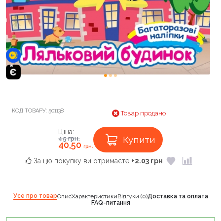
КОД ТОВАРУ:
501138
Товар продано
Ціна:
Купити
45
грн.
40,50
грн.
За цю покупку ви отримаєте
+2.03 грн
Усе про товар
Опис
Характеристики
Відгуки (0)
Доставка та оплата
FAQ-питання