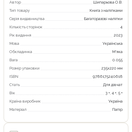
Автор
Шипарьова О.В.
Тип товару
Книга з наліпками
Серія видавництва
Багаторазові наліпки
Кількість сторінок
4
Рік видання
2023
Мова
Українська
Обкладинка
М'яка
Вага
0.055
Розмір упаковки
235х220 мм
ISBN
9786175240618
Стать
Для дівчат
Вік
3 +, 4 +, 5 +
Країна виробник
Україна
Матеріал
Папір