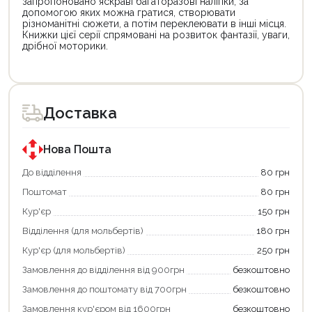
запропоновано яскраві багаторазові наліпки, за
допомогою яких можна гратися, створювати
різноманітні сюжети, а потім переклеювати в інші місця.
Книжки цієї серії спрямовані на розвиток фантазії, уваги,
дрібної моторики.
Цей
товар
доступний
для
Доставка
покупки
за
державною
програмою
Нова Пошта
єКнига.
Використовуйте
До відділення
80 грн
свою
Поштомат
80 грн
карту
єКнига,
Кур'єр
150 грн
щоб
зекономити
Відділення (для мольбертів)
180 грн
та
отримати
Кур'єр (для мольбертів)
250 грн
додаткові
Замовлення до відділення від 900грн
безкоштовно
переваги!
Купити
Замовлення до поштомату від 700грн
безкоштовно
картою
єКнига
Замовлення кур'єром від 1600грн
безкоштовно