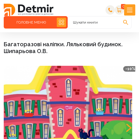
0
ГОЛОВНЕ МЕНЮ
Шукати книги
Багаторазові наліпки. Ляльковий будинок.
Шипарьова О.В.
-10%