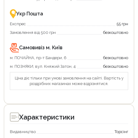
–
це
зручно
Укр Пошта
та
вигідно!
Експрес
55 грн
Замовлення від 500 грн
безкоштовно
Самовивіз м. Київ
м. ПОЧАЙНА, пр-т Бандери, 6
безкоштовно
м. ПОЗНЯКИ, вул. Княжий Затон, 4
безкоштовно
Ціна діє тільки при умові замовлення на сайті. Вартість у
роздрібних магазинах може відрізнятися.
Продовжити покупки
Оформити замовлення
Характеристики
Видавництво
Торсінг