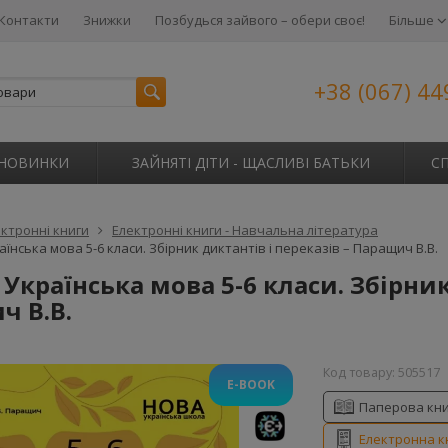
Контакти
Знижки
Позбудься зайвого – обери своє!
Більше
+38 (067) 44
НОВИНКИ
ЗАЙНЯТІ ДІТИ - ЩАСЛИВІ БАТЬКИ
С
ктронні книги
Електронні книги - Навчальна література
аїнська мова 5-6 класи. Збірник диктантів і переказів – Паращич В.В.
 Українська мова 5-6 класи. Збірник
ч В.В.
Код товару:
505517
E-BOOK
Паперова кн
Електронна к