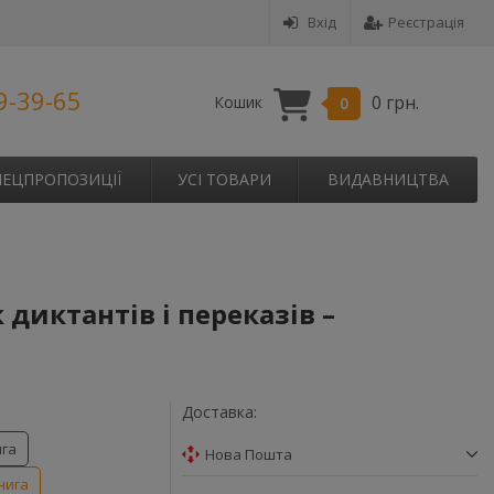
Вхід
Реєстрація
9-39-65
0 грн.
Кошик
0
ПЕЦПРОПОЗИЦІЇ
УСІ ТОВАРИ
ВИДАВНИЦТВА
 диктантів і переказів –
Доставка:
ига
Нова Пошта
нига