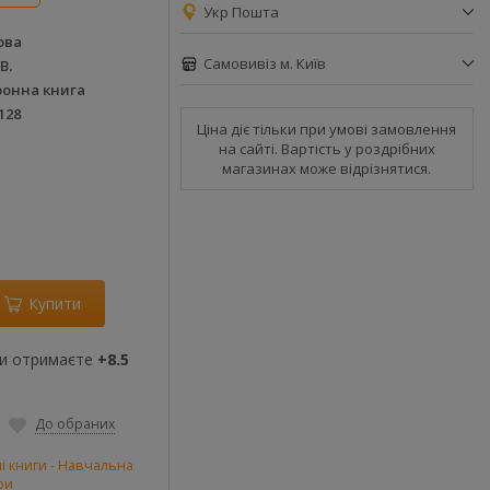
Укр Пошта
ова
Самовивіз м. Київ
В.
ронна книга
128
Ціна діє тільки при умові замовлення
на сайті. Вартість у роздрібних
магазинах може відрізнятися.
Купити
ви отримаєте
+8.5
До обраних
і книги - Навчальна
ри