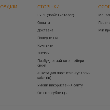
РОЗДІЛИ
СТОРІНКИ
ОСОБ
ГУРТ (прайс+каталог)
Мої з
Оплата
Партне
Доставка
Мій пр
Повернення
Контакти
Знижки
Позбудься зайвого – обери
своє!
Анкета для партнерів (гуртових
клієнтів)
Умови використання сайту
Освітня субвенція