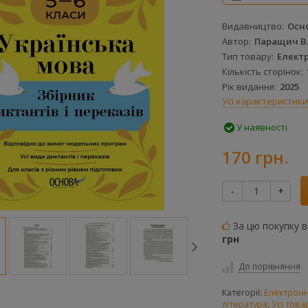
Паперова
Електронна
Видавництво
Осн
книга
книга
Автор
Паращич В.
512146
505517
Тип товару
Елект
Кількість сторінок
Рік видання
2025
Усі характеристики
У наявності
170 грн.
-
+
За цю покупку 
грн
До порівняння
Категорії:
Електронн
література
,
Усі това