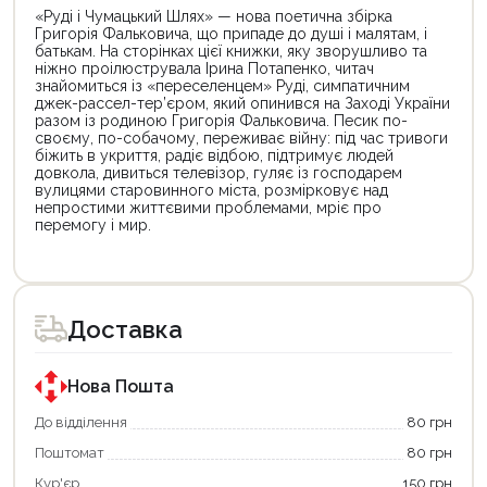
«Руді і Чумацький Шлях» — нова поетична збірка
Григорія Фальковича, що припаде до душі і малятам, і
батькам. На сторінках цієї книжки, яку зворушливо та
ніжно проілюструвала Ірина Потапенко, читач
знайомиться із «переселенцем» Руді, симпатичним
джек-рассел-тер’єром, який опинився на Заході України
разом із родиною Григорія Фальковича. Песик по-
своєму, по-собачому, переживає війну: під час тривоги
біжить в укриття, радіє відбою, підтримує людей
довкола, дивиться телевізор, гуляє із господарем
вулицями старовинного міста, розмірковує над
непростими життєвими проблемами, мріє про
перемогу і мир.
Цей
Цей
товар
товар
доступний
доступний
для
для
Доставка
покупки
покупки
за
за
державною
державною
програмою
програмою
Нова Пошта
єКнига.
«Національний
Використовуйте
кешбек».
До відділення
80 грн
свою
Оплачуйте
Поштомат
80 грн
карту
покупку
єКнига,
картою
Кур'єр
150 грн