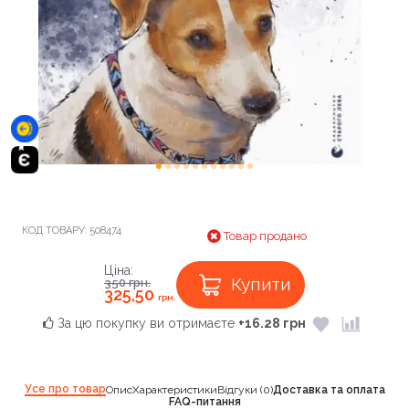
КОД ТОВАРУ:
508474
Товар продано
Ціна:
Купити
350
грн.
325,50
грн.
За цю покупку ви отримаєте
+16.28 грн
Усе про товар
Опис
Характеристики
Відгуки (0)
Доставка та оплата
FAQ-питання