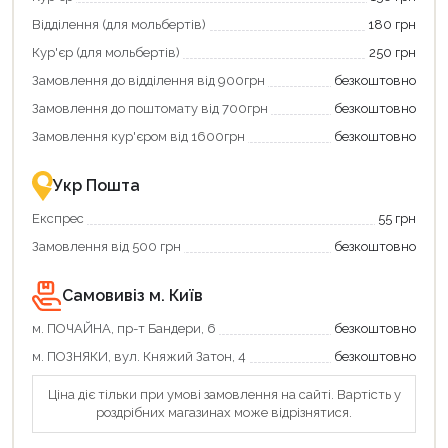
щоб
«Національний
зекономити
кешбек»
Відділення (для мольбертів)
180 грн
та
та
отримати
отримуйте
Кур'єр (для мольбертів)
250 грн
додаткові
вигідне
Замовлення до відділення від 900грн
безкоштовно
переваги!
повернення
Купити
коштів!
Замовлення до поштомату від 700грн
безкоштовно
картою
Економте
єКнига
більше
Замовлення кур'єром від 1600грн
безкоштовно
–
разом
це
із
зручно
державною
Укр Пошта
та
підтримкою!
вигідно!
Експрес
55 грн
Замовлення від 500 грн
безкоштовно
Самовивіз м. Київ
м. ПОЧАЙНА, пр-т Бандери, 6
безкоштовно
Продовжити покупки
м. ПОЗНЯКИ, вул. Княжий Затон, 4
безкоштовно
Оформити замовлення
Ціна діє тільки при умові замовлення на сайті. Вартість у
роздрібних магазинах може відрізнятися.