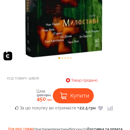
КОД ТОВАРУ:
508678
Товар продано
Ціна:
Купити
500
грн.
450
грн.
За цю покупку ви отримаєте
+22.5 грн
Усе про товар
Опис
Характеристики
Відгуки (0)
Доставка та оплата