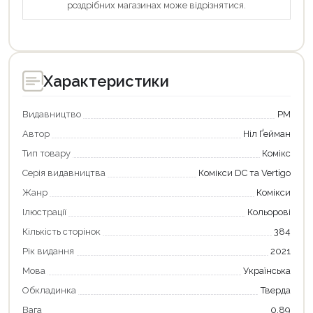
Оформити замовлення
роздрібних магазинах може відрізнятися.
Характеристики
Видавництво
РМ
Автор
Ніл Ґейман
Тип товару
Комікс
Серія видавництва
Комікси DC та Vertigo
Жанр
Комікси
Ілюстрації
Кольорові
Кількість сторінок
384
Рік видання
2021
Мова
Українська
Обкладинка
Тверда
Вага
0.89