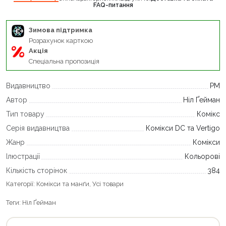
FAQ-питання
Зимова підтримка
Розрахунок карткою
Акція
Спеціальна пропозиція
Видавництво
РМ
Автор
Ніл Ґейман
Тип товару
Комікс
Серія видавництва
Комікси DC та Vertigo
Жанр
Комікси
Ілюстрації
Кольорові
Кількість сторінок
384
Категорії:
Комікси та манґи
,
Усі товари
Теги:
Ніл Ґейман