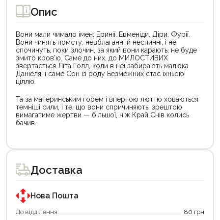
Опис
Вони мали чимало імен: Еринії. Евменіди. Діри. Фурії.
Вони чинять помсту, невблаганні й неспинні, і не
спочинуть, поки злочин, за який вони карають, не буде
змито кров’ю. Саме до них, до МИЛОСТИВИХ
звертається Літа Голл, коли в неї забирають малюка
Даніеля, і саме Сон із роду Безмежних стає їхньою
ціллю.
Та за материнським горем і впертою люттю ховаються
темніші сили, і те, що вони спричиняють, зрештою
вимагатиме жертви — більшої, ніж Край Снів колись
бачив.
Цей
товар
доступний
для
Доставка
покупки
за
державною
програмою
Нова Пошта
єКнига.
Використовуйте
До відділення
80 грн
свою