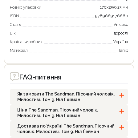
Розмір упаковки
170х255х23 мм
ISBN
9789669176660
Стать
Унісекс
Вік
дорослі
Країна виробник
Україна
Матеріал
Папір
FAQ-питання
Як замовити The Sandman. Пісочний чоловік.
Милостиві. Том 9. Ніл Ґейман
Ціна The Sandman. Пісочний чоловік.
Милостиві. Том 9. Ніл Ґейман
Доставка по Україні The Sandman. Пісочний
чоловік. Милостиві. Том 9. Ніл Ґейман