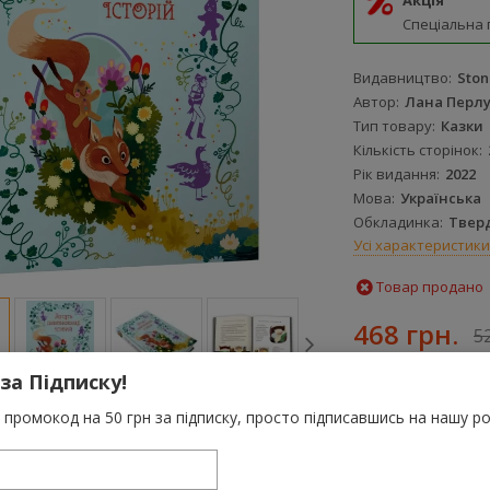
Акція
Спеціальна 
Видавництво
Ston
Автор
Лана Перл
Тип товару
Казки
Кількість сторінок
Рік видання
2022
Мова
Українська
Обкладинка
Твер
Усі характеристики
Товар продано
468 грн.
5
 за Підписку!
-
+
промокод на 50 грн за підписку, просто підписавшись на нашу ро
За цю покупку 
грн