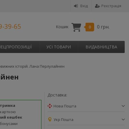
Вхід
Реєстрація
9-39-65
0 грн.
Кошик
0
ПЕЦПРОПОЗИЦІЇ
УСІ ТОВАРИ
ВИДАВНИЦТВА
вижних історій. Лана Перлулайнен
айнен
Доставка:
дтримка
Нова Пошта
 карткою
ний кешбек
Укр Пошта
 бонусами