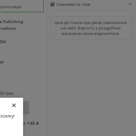
Самовивіз м. Київ
пропозиція
e Publishing
Ціна діє тільки при умові замовлення
на сайті. Вартість у роздрібних
улайнен
магазинах може відрізнятися.
256
да
20 грн.
Купити
зсилку!
ви отримаєте
+23.4