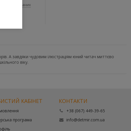
До обраних
 товари
вторів. А завдяки чудовим ілюстраціям юний читач миттєво
кільного віку.
ИСТИЙ КАБІНЕТ
КОНТАКТИ
амовлення
+38 (067) 449-39-65
рська програма
info@detmir.com.ua
офіль