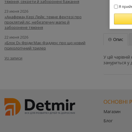
тяжіння, секрети й заборонені бажання
Я прий
23 июня 2026
«Анафема» Кері Лейк: темне фентезі про
проклятий ліс, небезпечну магію й
заборонене тяжіння
22 июня 2026
Опис
«Блок D» Фріди Мак-Фадден: про що новий
психологічний трилер
У цій чарівні
Усі записи
зануриться у 
Цей
Цей
товар
товар
доступний
доступний
для
для
покупки
покупки
ОСНОВНІ 
за
за
державною
державною
Магазин
програмою
програмою
єКнига.
«Національни
Блог
Використовуй
кешбек».
свою
Оплачуйте