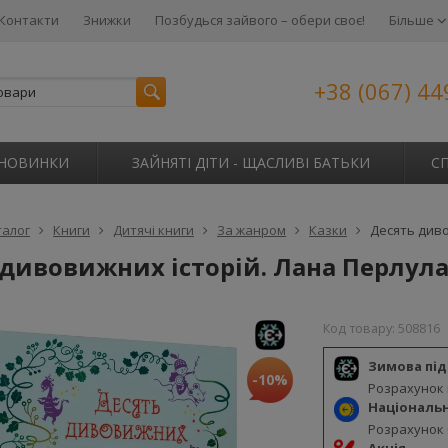
Контакти
Знижки
Позбудься зайвого – обери своє!
Більше
+38 (067) 44
НОВИНКИ
ЗАЙНЯТІ ДІТИ - ЩАСЛИВІ БАТЬКИ
С
талог
Книги
Дитячі книги
За жанром
Казки
Десять диво
 дивовижних історій. Лана Перлул
Код товару:
508816
Зимова пі
-10%
Розрахунок
Національ
Розрахунок