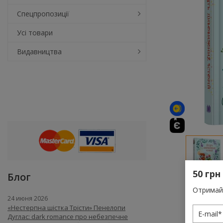
Спецпропозиції
Усі товари
Видавництва
50 грн
Блог
Отримай 
24 июня 2026
«Нестерпна шістка Трісти» Пенелопи
Дуглас: dark romance про небезпечне