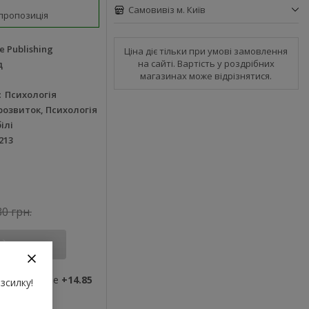
Самовивіз м. Київ
пропозиція
e Publishing
Ціна діє тільки при умові замовлення
на сайті. Вартість у роздрібних
д
магазинах може відрізнятися.
Психологія
озвиток, Психологія
ілі
213
30 грн.
Купити
ви отримаєте
+14.85
зсилку!