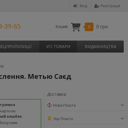
Вхід
Реєстрація
9-39-65
0 грн.
Кошик
0
ПЕЦПРОПОЗИЦІЇ
УСІ ТОВАРИ
ВИДАВНИЦТВА
єд
ислення. Метью Саєд
Доставка:
дтримка
Нова Пошта
 карткою
ний кешбек
Укр Пошта
 бонусами