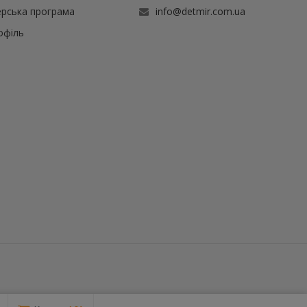
рська програма
info@detmir.com.ua
офіль