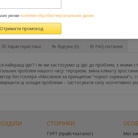
До порівняння
маю умови
політики обробки персональних даних
Категорії:
Усі товар
саморозвиток
Характеристики
Відгуки
(0)
FAQ-питання
я найкращі ідеї? І як ми застосуємо ці ідеї до проблем, з якими ст
гальних проблем нашого часу: тероризм, зміна клімату зростання
втор бестселера «Мислення за принципом “чорної скриньки”», с
 вирішити ці складні проблеми – застосувати силу «когнітивної рі
РОЗДІЛИ
СТОРІНКИ
ОСОБ
ГУРТ (прайс+каталог)
Мої з