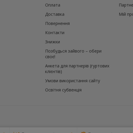
й
Оплата
Партне
те
Доставка
Мій пр
Повернення
й
Контакти
Знижки
Позбудься зайвого – обери
своє!
Анкета для партнерів (гуртових
клієнтів)
Умови використання сайту
Освітня субвенція