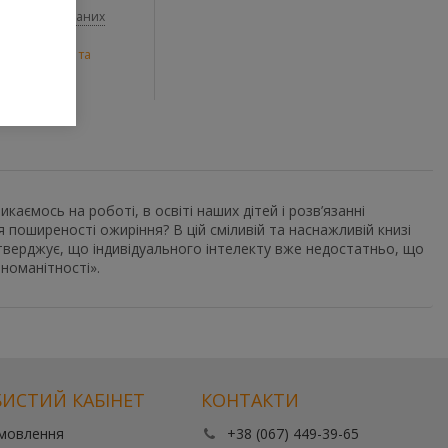
До обраних
и
,
Психологія та
икаємось на роботі, в освіті наших дітей і розв’язанні
 поширеності ожиріння? В цій сміливій та наснажливій книзі
тверджує, що індивідуального інтелекту вже недостатньо, що
зноманітності».
ИСТИЙ КАБІНЕТ
КОНТАКТИ
амовлення
+38 (067) 449-39-65