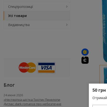
Спецпропозиції
Усі товари
Видавництва
Блог
50 грн
24 июня 2026
Отримай 
«Нестерпна шістка Трісти» Пенелопи
Дуглас: dark romance про небезпечне