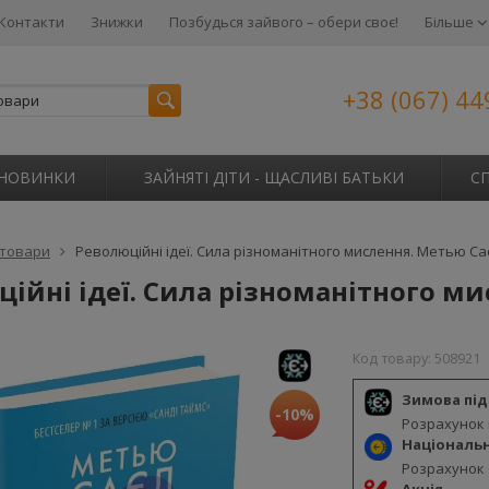
Контакти
Знижки
Позбудься зайвого – обери своє!
Більше
+38 (067) 44
НОВИНКИ
ЗАЙНЯТІ ДІТИ - ЩАСЛИВІ БАТЬКИ
С
 товари
Революційні ідеї. Сила різноманітного мислення. Метью Са
ійні ідеї. Сила різноманітного м
Код товару:
508921
Зимова пі
-10%
Розрахунок
Національ
Розрахунок