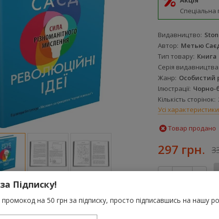
Акція
Спеціальна 
Видавництво
Ston
Автор
Метью Сає
Тип товару
Книга
Серія видавництва
Жанр
Особистий р
Ілюстрації
Чорно-б
Кількість сторінок
Усі характеристики
Товар продано
297 грн.
3
-
+
 за Підписку!
За цю покупку 
промокод на 50 грн за підписку, просто підписавшись на нашу ро
грн