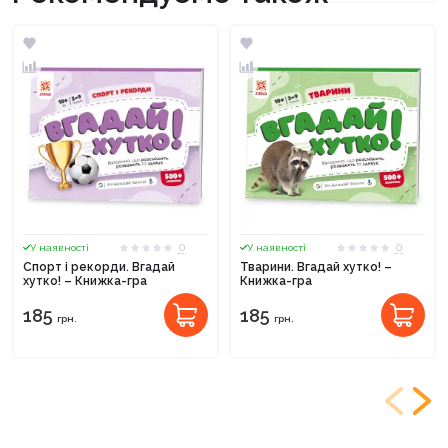
0
0
У наявності
У наявності
Спорт і рекорди. Вгадай
Тварини. Вгадай хутко! –
хутко! – Книжка-гра
Книжка-гра
185
185
грн.
грн.