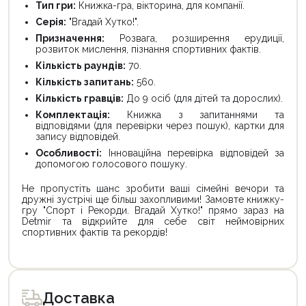
Тип гри:
Книжка-гра, вікторина, для компанії.
Серія:
"Вгадай Хутко!".
Призначення:
Розвага, розширення ерудиції,
розвиток мислення, пізнання спортивних фактів.
Кількість раундів:
70.
Кількість запитань:
560.
Кількість гравців:
До 9 осіб (для дітей та дорослих).
Комплектація:
Книжка з запитаннями та
відповідями (для перевірки через пошук), картки для
запису відповідей.
Особливості:
Інноваційна перевірка відповідей за
допомогою голосового пошуку.
Не пропустіть шанс зробити ваші сімейні вечори та
дружні зустрічі ще більш захопливими! Замовте книжку-
гру "Спорт і Рекорди. Вгадай Хутко!" прямо зараз на
Detmir та відкрийте для себе світ неймовірних
спортивних фактів та рекордів!
Доставка