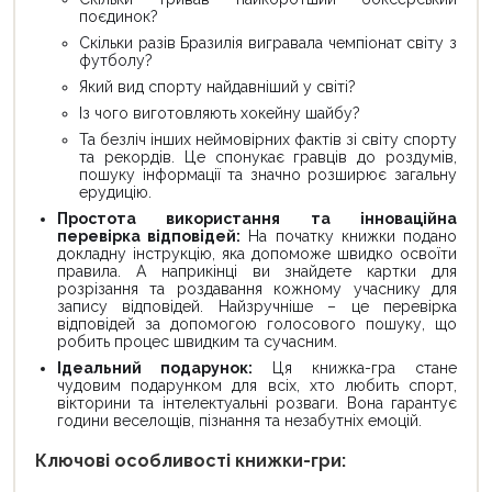
поєдинок?
Скільки разів Бразилія вигравала чемпіонат світу з
футболу?
Який вид спорту найдавніший у світі?
Із чого виготовляють хокейну шайбу?
Та безліч інших неймовірних фактів зі світу спорту
та рекордів. Це спонукає гравців до роздумів,
пошуку інформації та значно розширює загальну
ерудицію.
Простота використання та інноваційна
перевірка відповідей:
На початку книжки подано
докладну інструкцію, яка допоможе швидко освоїти
правила. А наприкінці ви знайдете картки для
розрізання та роздавання кожному учаснику для
запису відповідей. Найзручніше – це перевірка
відповідей за допомогою голосового пошуку, що
робить процес швидким та сучасним.
Ідеальний подарунок:
Ця книжка-гра стане
чудовим подарунком для всіх, хто любить спорт,
вікторини та інтелектуальні розваги. Вона гарантує
години веселощів, пізнання та незабутніх емоцій.
Ключові особливості книжки-гри: