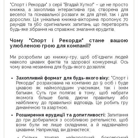
"Спорт і Рекорди" з серії "Вгадай Хутко!" – це не просто
книжка, а захоплива інтерактивна гра, створена для
веселої та пізнавальної розваги як для дітей, так і для
дорослих. Ця унікальна книжка-вікторина пропонує 70
раундів та 560 оригінальних запитань, що перетворять
будь-яке зібрання на справжнє змагання ерудитів.
Чому "Спорт і Рекорди" стане вашою
улюбленою грою для компанії?
Ми розробили цю книжку-гру, щоб об'єднати людей
навколо цікавих фактів та здорової конкуренції. Ось
чому вона незамінна для будь-якого дозвілля:
Захопливий формат для будь-якого віку:
"Спорт і
Рекорди" розрахована на компанію до 9 осіб і буде
цікавою як наймолодшим учасникам, так і їхнім
батькам. Суть гри полягає в тому, щоб набрати
якомога більше балів, даючи правильну або
найближчу до правильної відповідь. Це робить гру
динамічною та азартною.
Розширення ерудиції та допитливості:
Запитання
до гри добиралися з особливою ретельністю, щоб
вони були не лише складними, а й надзвичайно
цікавими. Наприклад, ви дізнаєтеся:
Скільки тривав найкоротший боксерський