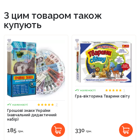
З цим товаром також
купують
1
У наявності
Гра-вікторина Тварини свiту
2
У наявності
Грошові знаки України
(навчальний дидактичний
набір)
185
330
грн.
грн.