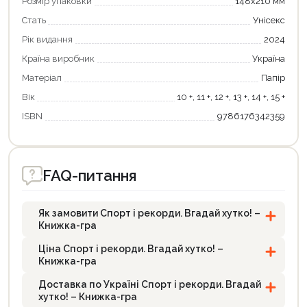
Розмір упаковки
148х210 мм
Стать
Унісекс
Рік видання
2024
Країна виробник
Україна
Матеріал
Папір
Вік
10 +, 11 +, 12 +, 13 +, 14 +, 15 +
ISBN
9786176342359
FAQ-питання
Як замовити Спорт і рекорди. Вгадай хутко! –
Книжка-гра
Ціна Спорт і рекорди. Вгадай хутко! –
Книжка-гра
Доставка по Україні Спорт і рекорди. Вгадай
хутко! – Книжка-гра