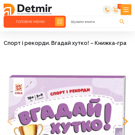
0
ГОЛОВНЕ МЕНЮ
Шукати книги
Спорт і рекорди. Вгадай хутко! – Книжка-гра