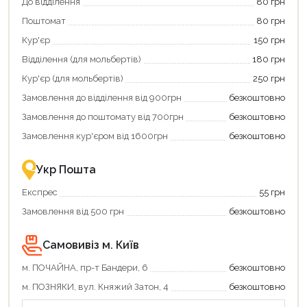
Використовуйте
кешбек».
До відділення
80 грн
свою
Оплачуйте
Поштомат
80 грн
карту
покупку
єКнига,
картою
Кур'єр
150 грн
щоб
«Національний
зекономити
кешбек»
Відділення (для мольбертів)
180 грн
та
та
отримати
отримуйте
Кур'єр (для мольбертів)
250 грн
додаткові
вигідне
Замовлення до відділення від 900грн
безкоштовно
переваги!
повернення
Купити
коштів!
Замовлення до поштомату від 700грн
безкоштовно
картою
Економте
єКнига
більше
Замовлення кур'єром від 1600грн
безкоштовно
–
разом
це
із
зручно
державною
Укр Пошта
та
підтримкою!
вигідно!
Експрес
55 грн
Замовлення від 500 грн
безкоштовно
Самовивіз м. Київ
м. ПОЧАЙНА, пр-т Бандери, 6
безкоштовно
м. ПОЗНЯКИ, вул. Княжий Затон, 4
безкоштовно