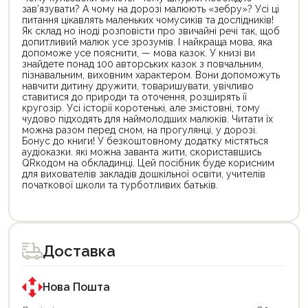
зав’язувати? А чому на дорозі малюють «зебру»? Усі ці
питання цікавлять маленьких чомусиків та дослідників!
Як склад но іноді розповісти про звичайні речі так, щоб
допитливий малюк усе зрозумів. І найкраща мова, яка
допоможе усе пояснити, — мова казок. У книзі ви
знайдете понад 100 авторських казок з повчальним,
пізнавальним, виховним характером. Вони допоможуть
навчити дитину дружити, товаришувати, увічливо
ставитися до природи та оточення, розширять її
кругозір. Усі історії коротенькі, але змістовні, тому
чудово підходять для наймолодших малюків. Читати їх
можна разом перед сном, на прогулянці, у дорозі.
Бонус до книги! У безкоштовному додатку містяться
аудіоказки. які можна заванта жити, скориставшись
QRкодом на обкладинці. Цей посібник буде корисним
для вихователів закладів дошкільної освіти, учителів
початкової школи та турботливих батьків.
Цей
Цей
товар
товар
доступний
доступний
для
для
Доставка
покупки
покупки
за
за
державною
державною
програмою
програмою
Нова Пошта
єКнига.
«Національний