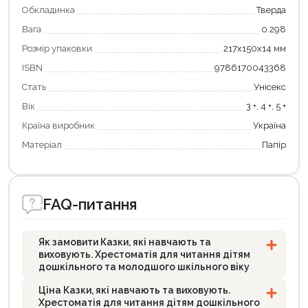
Обкладинка
Тверда
Оформити замовлення
Вага
0.298
Розмір упаковки
217x150x14 мм
ISBN
9786170043368
Стать
Унісекс
Вік
3 +, 4 +, 5 +
Країна виробник
Україна
Матеріал
Папір
FAQ-питання
Як замовити Казки, які навчають та
виховують. Хрестоматія для читання дітям
дошкільного та молодшого шкільного віку
Ціна Казки, які навчають та виховують.
Хрестоматія для читання дітям дошкільного