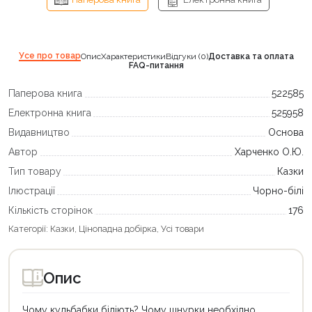
Усе про товар
Опис
Характеристики
Відгуки (0)
Доставка та оплата
FAQ-питання
Паперова книга
522585
Електронна книга
525958
Видавництво
Основа
Автор
Харченко О.Ю.
Тип товару
Казки
Ілюстрації
Чорно-білі
Кількість сторінок
176
Категорії:
Казки
,
Цінопадна добірка
,
Усі товари
Опис
Чому кульбабки біліють? Чому шнурки необхідно