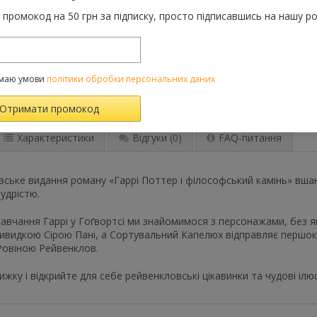
промокод на 50 грн за підписку, просто підписавшись на нашу ро
До порівняння
Категорії:
Усі товар
12 років)
,
маю умови
політики обробки персональних даних
Теги:
Гаррі Поттер
,
Характеристики
Відгуки
(0)
FAQ-питання
ське видання роману «Гаррі Поттер і філософський камінь» вша
мудрістю.
навчання Гаррі у Гоґвортсі ми знайомимося з персонажами, без 
ивидкою Сірою Пані, а Сортувальний Капелюх відправляє першокл
Ровіною Рейвенклов.
ижку і відкрийте для себе рейвенкловські цікавинки та чудові ілю