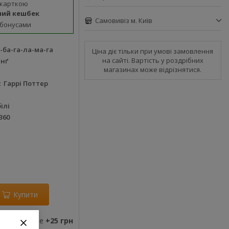
 карткою
ний кешбек
Самовивіз м. Київ
 бонусами
-ба-га-ла-ма-га
Ціна діє тільки при умові замовлення
на сайті. Вартість у роздрібних
інґ
магазинах може відрізнятися.
Гаррі Поттер
а
ілі
360
Купити
ви отримаєте
+25 грн