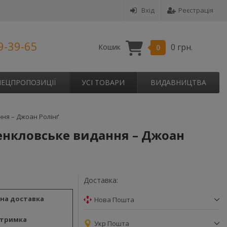
Вхід
Реєстрація
9-39-65
0 грн.
Кошик
0
ПЕЦПРОПОЗИЦІЇ
УСІ ТОВАРИ
ВИДАВНИЦТВА
ння – Джоан Ролінґ
венкловське видання – Джоан
Доставка:
на доставка
Нова Пошта
дтримка
Укр Пошта