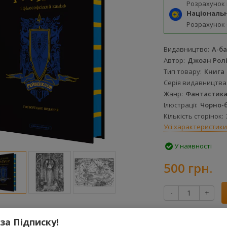
Розрахунок
Національ
Розрахунок
Видавництво
А-ба
Автор
Джоан Рол
Тип товару
Книга
Серія видавництва
Жанр
Фантастик
Ілюстрації
Чорно-б
Кількість сторінок
Усі характеристики
У наявності
500 грн.
-
+
За цю покупку 
 за Підписку!