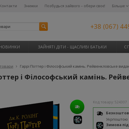
Контакти
Знижки
Позбудься зайвого – обери своє!
Більше
+38 (067) 44
НОВИНКИ
ЗАЙНЯТІ ДІТИ - ЩАСЛИВІ БАТЬКИ
С
 товари
Гаррі Поттер і Філософський камінь. Рейвенкловське вида
оттер і Філософський камінь. Рей
Код товару:
524307
Безкоштов
Укрпоштою
Зимова пі