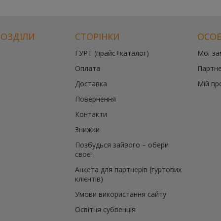
РОЗДІЛИ
СТОРІНКИ
ОСОБ
ГУРТ (прайс+каталог)
Мої з
й
Оплата
Партне
те
Доставка
Мій пр
Повернення
й
Контакти
Знижки
Позбудься зайвого – обери
своє!
Анкета для партнерів (гуртових
клієнтів)
Умови використання сайту
Освітня субвенція