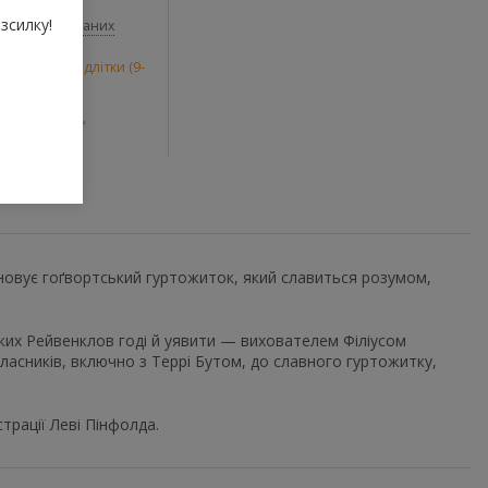
зсилку!
До обраних
и
,
Молодші підлітки (9-
Джоан Ролінґ
новує гоґвортський гуртожиток, який славиться розумом,
яких Рейвенклов годі й уявити — вихователем Філіусом
асників, включно з Террі Бутом, до славного гуртожитку,
страції Леві Пінфолда.