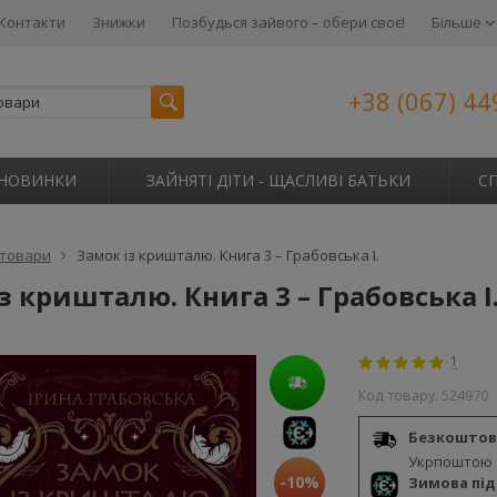
Контакти
Знижки
Позбудься зайвого – обери своє!
Більше
+38 (067) 44
НОВИНКИ
ЗАЙНЯТІ ДІТИ - ЩАСЛИВІ БАТЬКИ
С
 товари
Замок із кришталю. Книга 3 – Грабовська І.
з кришталю. Книга 3 – Грабовська І
1
Код товару:
524970
Безкоштов
Укрпоштою
-10%
Зимова пі