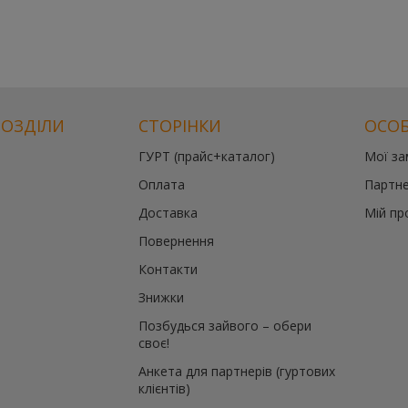
РОЗДІЛИ
СТОРІНКИ
ОСОБ
ГУРТ (прайс+каталог)
Мої з
Оплата
Партне
Доставка
Мій пр
Повернення
Контакти
Знижки
Позбудься зайвого – обери
своє!
Анкета для партнерів (гуртових
клієнтів)