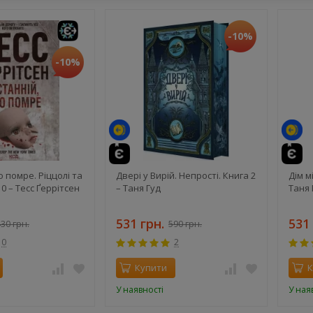
-10%
й
-10%
те
й
о помре. Ріццолі та
Двері у Вирій. Непрості. Книга 2
Дім м
10 – Тесс Ґеррітсен
– Таня Гуд
Таня 
531 грн.
531 
30 грн.
590 грн.
0
2
Купити
К
У наявності
У ная