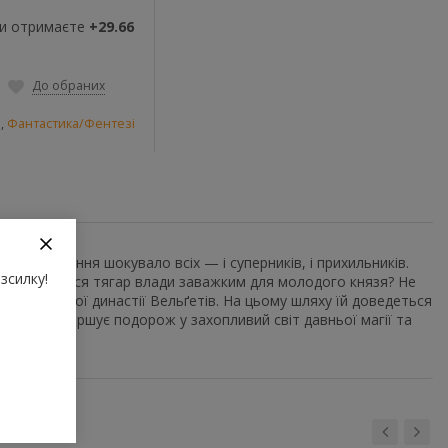
ви отримаєте
+29.66
До обраних
и
,
Фантастика/Фентезі
ачне рішення шокувало всіх — і суперників, і прихильників.
зсилку!
и не виявиться тягар влади заважким для молодого князя? Не
ну занепалої династії Вельґетів. На цьому шляху їй доведеться
ишталю» завершує подорож у захопливий світ давньої магії та