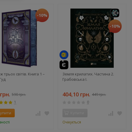
-10%
-10%
іж трьох світів. Книга 1 –
Земля крилатих. Частина 2.
Гуд
Грабовська І.
грн.
404,10 грн.
590 грн.
449 грн.
1
0
упити
Купити
вності
Очікується