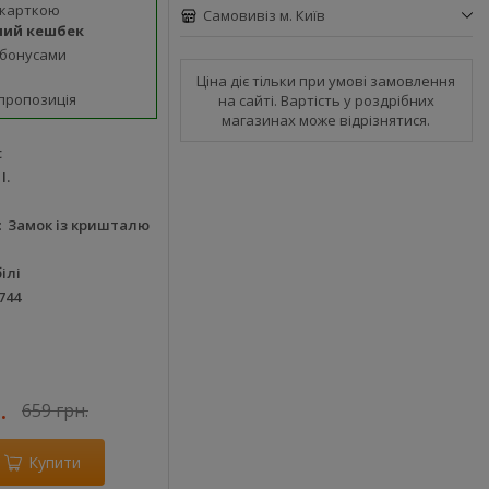
 карткою
Самовивіз м. Київ
ний кешбек
 бонусами
Ціна діє тільки при умові замовлення
пропозиція
на сайті. Вартість у роздрібних
магазинах може відрізнятися.
t
І.
Замок із кришталю
ілі
744
.
659 грн.
Купити