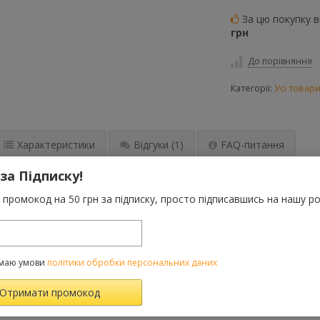
За цю покупку 
грн
До порівняння
Категорії:
Усі товар
Характеристики
Відгуки
(1)
FAQ-питання
 за Підписку!
Ретон, але справжня боротьба тільки починається. Його неоднозн
промокод на 50 грн за підписку, просто підписавшись на нашу ро
і перетворюються на запеклих ворогів, могутніх і жорстоких, ч
і в Небельгаймі, де принцеса Ізвен намагається захистити спадщи
темряву і вогонь, щоб врятувати свій народ і себе. «Замок із кр
лівств під світлом пресвятих Зірок.
маю умови
політики обробки персональних даних
ВАРОМ ТАКОЖ КУПУЮТЬ