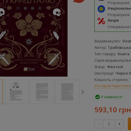
Розрахунок
Національ
Розрахунок
Акція
Спеціальна 
Видавництво
Viva
Автор
Грабовська 
Тип товару
Книга
Серія видавництва
Жанр
Фентезі
Ілюстрації
Чорно-б
Кількість сторінок
Усі характеристики
У наявності
593,10 грн
-
+