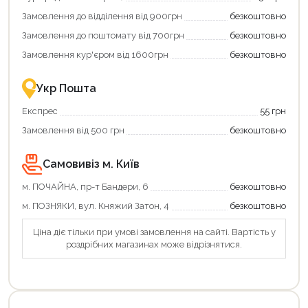
додаткові
вигідне
Замовлення до відділення від 900грн
безкоштовно
переваги!
повернення
Купити
коштів!
Замовлення до поштомату від 700грн
безкоштовно
картою
Економте
єКнига
більше
Замовлення кур'єром від 1600грн
безкоштовно
–
разом
це
із
зручно
державною
Укр Пошта
та
підтримкою!
вигідно!
Експрес
55 грн
Замовлення від 500 грн
безкоштовно
Самовивіз м. Київ
м. ПОЧАЙНА, пр-т Бандери, 6
безкоштовно
м. ПОЗНЯКИ, вул. Княжий Затон, 4
безкоштовно
Ціна діє тільки при умові замовлення на сайті. Вартість у
Продовжити покупки
роздрібних магазинах може відрізнятися.
Оформити замовлення