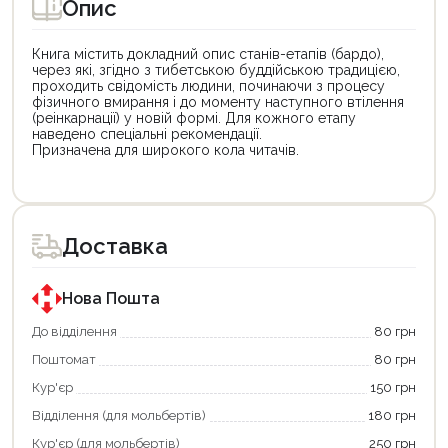
Опис
Книга містить докладний опис станів-етапів (бардо),
через які, згідно з тибетською буддійською традицією,
проходить свідомість людини, починаючи з процесу
фізичного вмирання і до моменту наступного втілення
(реінкарнації) у новій формі. Для кожного етапу
наведено спеціальні рекомендації.
Призначена для широкого кола читачів.
Цей
Цей
товар
товар
доступний
доступний
для
для
Доставка
покупки
покупки
за
за
державною
державною
програмою
програмою
Нова Пошта
єКнига.
«Національний
Використовуйте
кешбек».
До відділення
80 грн
свою
Оплачуйте
Поштомат
80 грн
карту
покупку
єКнига,
картою
Кур'єр
150 грн
щоб
«Національний
зекономити
кешбек»
Відділення (для мольбертів)
180 грн
та
та
отримати
отримуйте
Кур'єр (для мольбертів)
250 грн