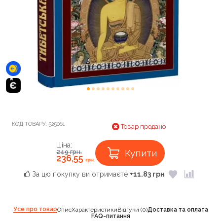
КОД ТОВАРУ:
525061
Товар продано
Ціна:
Купити
249
грн.
236,55
грн.
За цю покупку ви отримаєте
+11.83 грн
Усе про товар
Опис
Характеристики
Відгуки (0)
Доставка та оплата
FAQ-питання