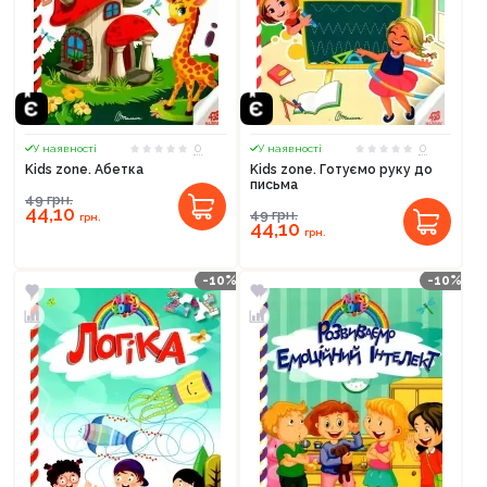
0
0
У наявності
У наявності
Kids zone. Абетка
Kids zone. Готуємо руку до
письма
49
грн.
44,10
49
грн.
грн.
44,10
грн.
-10%
-10%