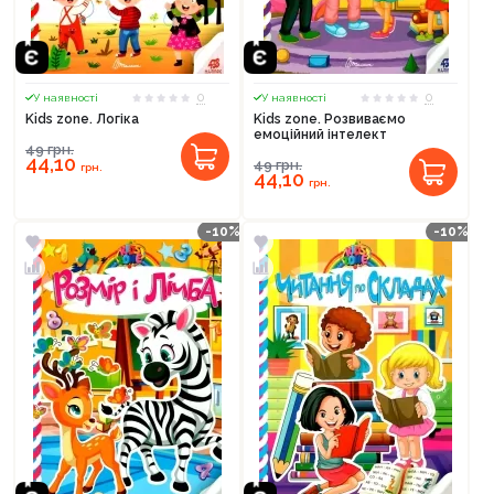
0
0
У наявності
У наявності
Kids zone. Логіка
Kids zone. Розвиваємо
емоційний інтелект
49
грн.
44,10
49
грн.
грн.
44,10
грн.
-10%
-10%