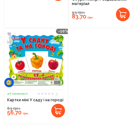
матеріал
93
грн.
83,70
грн.
-10%
0
У наявності
Картки міні У саду і на городі
63
грн.
56,70
грн.