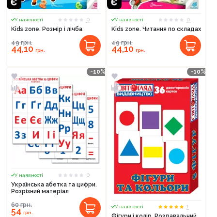
Продовжити покупки
0
0
У наявності
У наявності
Оформити замовлення
Kids zone. Розмір і лічба
Kids zone. Читання по складах
49
грн.
49
грн.
44,10
44,10
грн.
грн.
-10%
-10%
0
У наявності
Українська абетка та цифри.
Розрізний матеріал
60
грн.
1
У наявності
54
грн.
Фігури і колір. Роздавальний