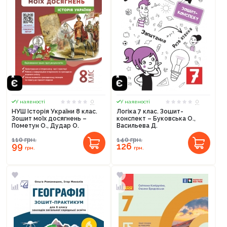
0
0
У наявності
У наявності
НУШ Історія України 8 клас.
Логіка 7 клас. Зошит-
Зошит моїх досягнень –
конспект – Буковська О.,
Пометун О., Дудар О.
Васильева Д.
110
грн.
140
грн.
99
126
грн.
грн.