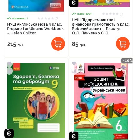
0
У наявності
0
У наявності
НУШ Підприємництво і
фінансова грамотність 9 клас.
НУШ Англійська мова 9 клас.
Робочий зошит – Пластун
Prepare for Ukraine Workbook
О.Л., Панченко С.Ю.
– Helen Chilton
85
215
грн.
грн.
-10%