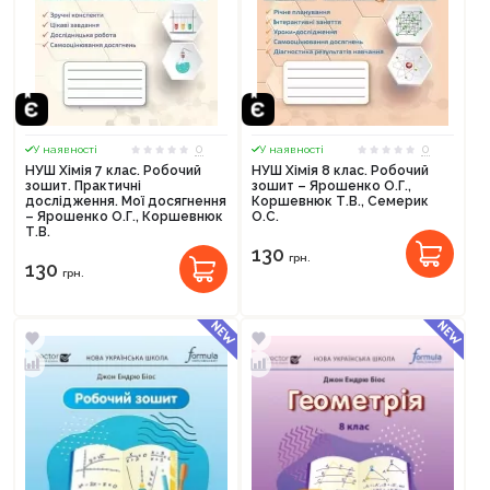
0
0
У наявності
У наявності
НУШ Хімія 7 клас. Робочий
НУШ Хімія 8 клас. Робочий
зошит. Практичні
зошит – Ярошенко О.Г.,
дослідження. Мої досягнення
Коршевнюк Т.В., Семерик
– Ярошенко О.Г., Коршевнюк
О.С.
Т.В.
130
грн.
130
грн.