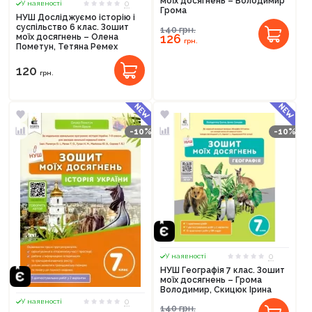
моїх досягнень – Володимир
0
У наявності
Грома
НУШ Досліджуємо історію і
суспільство 6 клас. Зошит
140
грн.
126
моїх досягнень – Олена
грн.
Пометун, Тетяна Ремех
120
грн.
-10%
-10%
0
У наявності
НУШ Географія 7 клас. Зошит
моїх досягнень – Грома
Володимир, Скицюк Ірина
0
У наявності
140
грн.