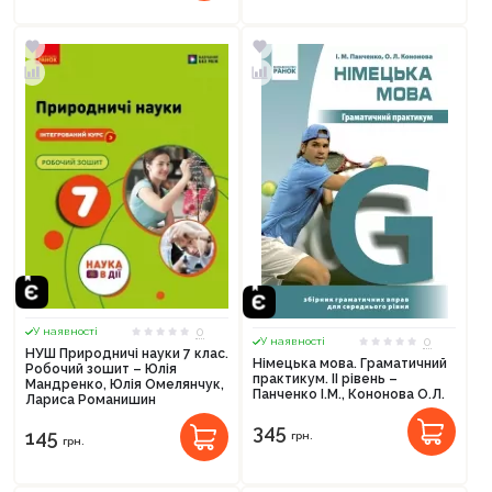
0
У наявності
0
У наявності
НУШ Природничі науки 7 клас.
Німецька мова. Граматичний
Робочий зошит – Юлія
практикум. ІІ рівень –
Мандренко, Юлія Омелянчук,
Панченко І.М., Кононова О.Л.
Лариса Романишин
345
145
грн.
грн.