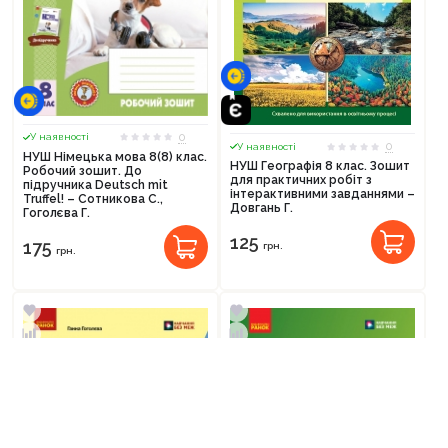
0
У наявності
0
У наявності
НУШ Німецька мова 8(8) клас.
НУШ Географія 8 клас. Зошит
Робочий зошит. До
для практичних робіт з
підручника Deutsch mit
інтерактивними завданнями –
Truffel! – Сотникова С.,
Довгань Г.
Гоголєва Г.
125
175
грн.
грн.