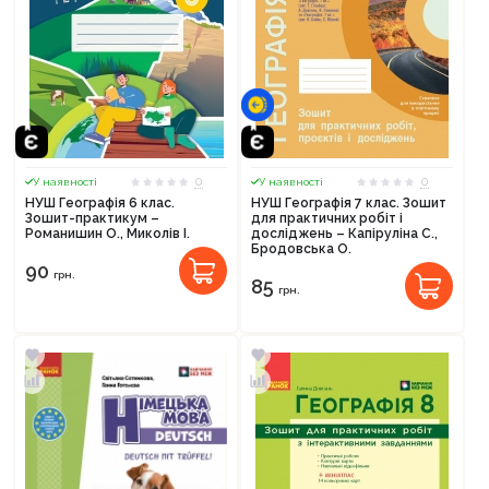
0
0
У наявності
У наявності
НУШ Географія 6 клас.
НУШ Географія 7 клас. Зошит
Зошит-практикум –
для практичних робіт і
Романишин О., Миколів І.
досліджень – Капіруліна С.,
Бродовська О.
90
грн.
85
грн.