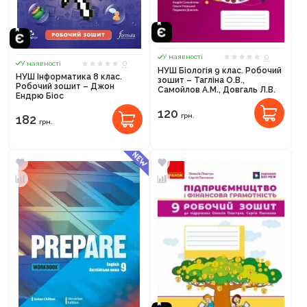
0
У наявності
0
У наявності
НУШ Біологія 9 клас. Робочий
НУШ Інформатика 8 клас.
зошит – Тагліна О.В.,
Робочий зошит – Джон
Самойлов А.М., Довгаль Л.В.
Ендрю Біос
120
грн.
182
грн.