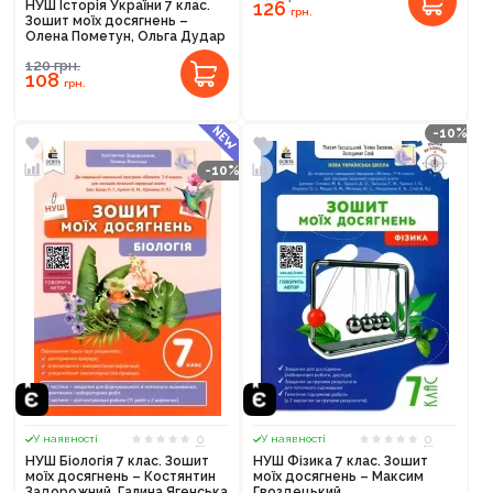
126
НУШ Історія України 7 клас.
грн.
Зошит моїх досягнень –
Олена Пометун, Ольга Дудар
120
грн.
108
грн.
-10%
-10%
0
0
У наявності
У наявності
НУШ Біологія 7 клас. Зошит
НУШ Фізика 7 клас. Зошит
моїх досягнень – Костянтин
моїх досягнень – Максим
Задорожний, Галина Ягенська
Гвоздецький