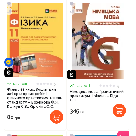
0
У наявності
0
У наявності
Фізика 11 клас. Зошит для
Німецька мова. Граматичний
лабораторних робіт і
практикум. І рівень – Біда
фізичного практикуму. Рівень
С.О.
стандарту – Божинова Ф.Я.,
Каплун С.В., Кірюхіна О.О.
345
грн.
80
грн.