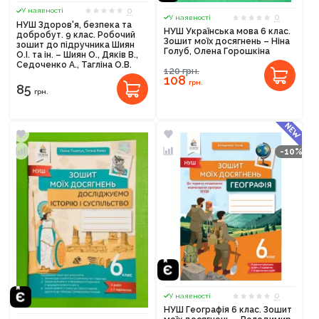
0
У наявності
0
У наявності
НУШ Здоров'я, безпека та
НУШ Українська мова 6 клас.
добробут. 9 клас. Робочий
Зошит моїх досягнень – Ніна
зошит до підручника Шиян
Голуб, Олена Горошкіна
О.І. та ін. – Шиян О., Дяків В.,
Седоченко А., Тагліна О.В.
120
грн.
108
грн.
85
грн.
-10%
0
У наявності
НУШ Географія 6 клас. Зошит