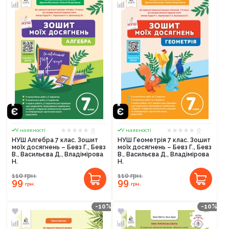
0
0
У наявності
У наявності
НУШ Алгебра 7 клас. Зошит
НУШ Геометрія 7 клас. Зошит
моїх досягнень – Бевз Г., Бевз
моїх досягнень – Бевз Г., Бевз
В., Васильєва Д., Владімірова
В., Васильєва Д., Владімірова
Н.
Н.
110
грн.
110
грн.
99
99
грн.
грн.
-10%
-10%