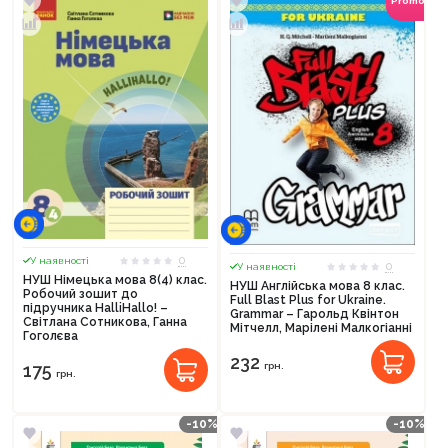
Promocod
0
У наявності
0
У наявності
НУШ Німецька мова 8(4) клас.
НУШ Англійська мова 8 клас.
Робочий зошит до
Full Blast Plus for Ukraine.
підручника HalliHallo! –
Grammar – Гарольд Квінтон
Світлана Сотникова, Ганна
Мітчелл, Марілені Малкогіанні
Гоголєва
232
175
грн.
грн.
-10%
-10%