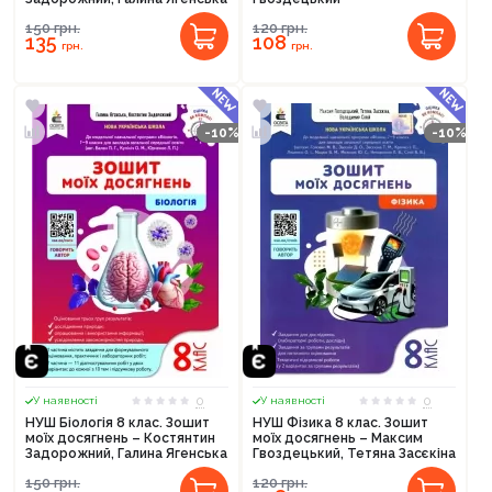
150
грн.
120
грн.
135
108
грн.
грн.
-10%
-10%
0
0
У наявності
У наявності
НУШ Біологія 8 клас. Зошит
НУШ Фізика 8 клас. Зошит
моїх досягнень – Костянтин
моїх досягнень – Максим
Задорожний, Галина Ягенська
Гвоздецький, Тетяна Засєкіна
150
грн.
120
грн.
Продовжити покупки