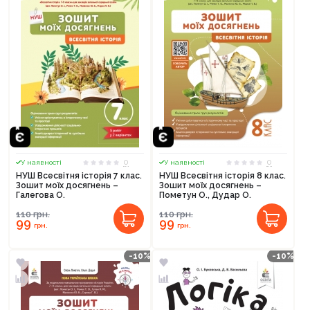
0
0
У наявності
У наявності
НУШ Всесвітня історія 7 клас.
НУШ Вcесвітня історія 8 клас.
Зошит моїх досягнень –
Зошит моїх досягнень –
Галегова О.
Пометун О., Дудар О.
110
грн.
110
грн.
99
99
грн.
грн.
-10%
-10%