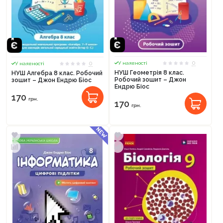
0
0
У наявності
У наявності
НУШ Геометрія 8 клас.
НУШ Алгебра 8 клас. Робочий
Робочий зошит – Джон
зошит – Джон Ендрю Біос
Ендрю Біос
170
грн.
170
грн.