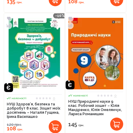
135
108
грн.
грн.
Оформити замовлення
-10%
0
У наявності
0
У наявності
НУШ Природничі науки 9
НУШ Здоров’я, безпека та
клас. Робочий зошит – Юлія
добробут 8 клас. Зошит моїх
Мандренко, Юлія Омелянчук,
досягнень – Наталія Гущина,
Лариса Романишин
Ірина Василашко
145
120
грн.
грн.
108
грн.