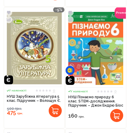
-5%
Promocod
0
У наявності
0
У наявності
НУШ Зарубіжна література 5
НУШ Пізнаємо природу 6
клас. Підручник – Волощук Є.
клас. STEM-дослідження.
Підручник – Джон Ендрю Біос
500
грн.
475
грн.
160
грн.