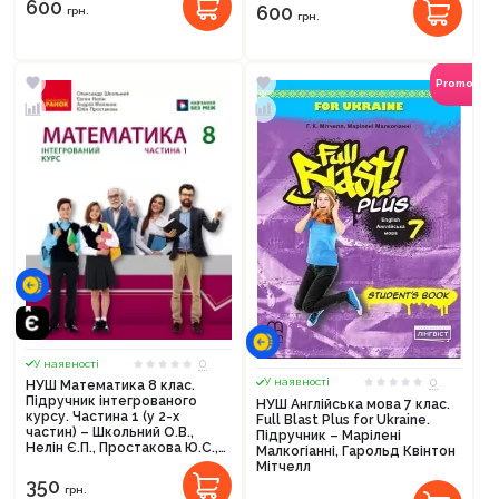
600
600
грн.
грн.
Promocod
0
У наявності
0
У наявності
НУШ Математика 8 клас.
Підручник інтегрованого
НУШ Англійська мова 7 клас.
курсу. Частина 1 (у 2-х
Full Blast Plus for Ukraine.
частин) – Школьний О.В.,
Підручник – Марілені
Нелін Є.П., Простакова Ю.С.,
Малкогіанні, Гарольд Квінтон
Миляник А.І.
Мітчелл
350
грн.