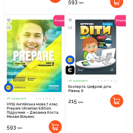
593
грн.
Promocode
Promocod
0
У наявності
Експерти. Цифрові діти.
Рівень 6
0
У наявності
215
грн.
НУШ Англійська мова 7 клас.
Prepare Ukrainian Edition.
Підручник – Джоанна Коста,
Мелані Вільямс
593
грн.