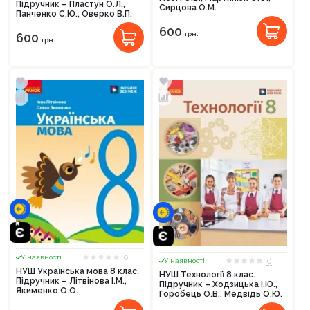
Підручник – Пластун О.Л.,
Сирцова О.М.
Панченко С.Ю., Оверко В.П.
Оформити замовлення
600
грн.
600
грн.
0
У наявності
0
У наявності
НУШ Українська мова 8 клас.
НУШ Технології 8 клас.
Підручник – Літвінова І.М.,
Підручник – Ходзицька І.Ю.,
Якименко О.О.
Горобець О.В., Медвідь О.Ю.