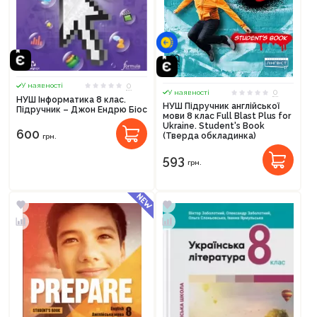
0
У наявності
0
У наявності
НУШ Інформатика 8 клас.
НУШ Підручник англійської
Підручник – Джон Ендрю Біос
мови 8 клас Full Blast Plus for
Ukraine. Student's Book
600
(Тверда обкладинка)
грн.
593
грн.