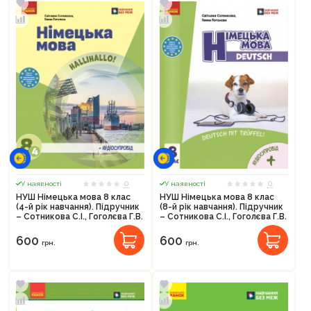
0
0
У наявності
У наявності
НУШ Німецька мова 8 клас
НУШ Німецька мова 8 клас
(4-й рік навчання). Підручник
(8-й рік навчання). Підручник
– Сотникова С.І., Гоголєва Г.В.
– Сотникова С.І., Гоголєва Г.В.
600
600
грн.
грн.