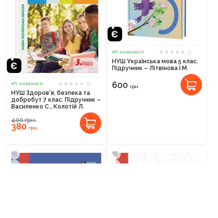
0
У наявності
НУШ Українська мова 5 клас.
Підручник – Літвінова І.М.
0
600
У наявності
грн.
НУШ Здоров'я, безпека та
добробут 7 клас. Підручник –
Василенко С., Колотій Л.
400
грн.
380
грн.