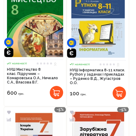
0
У наявності
0
У наявності
НУШ Мистецтво 8
НУШ Інформатика 8-11 класи.
клас. Підручник –
Python у задачах і прикладах
Комаровська О.А., Ничкало
– Руденко В.Д., Жугастров
С.А., Власова В.Г.
О.О.
600
100
грн.
грн.
-5%
-5%