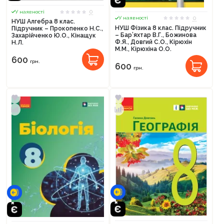
0
У наявності
0
У наявності
НУШ Алгебра 8 клас.
НУШ Фізика 8 клас. Підручник
Підручник – Прокопенко Н.С.,
– Бар’яхтар В.Г., Божинова
Захарійченко Ю.О., Кінащук
Ф.Я., Довгий С.О., Кірюхін
Н.Л.
М.М., Кірюхіна О.О.
600
грн.
600
грн.