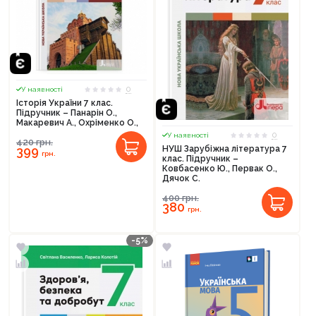
0
У наявності
Історія України 7 клас.
Підручник – Панарін О.,
Макаревич А., Охріменко О.,
0
У наявності
420
грн.
399
НУШ Зарубіжна література 7
грн.
клас. Підручник –
Ковбасенко Ю., Первак О.,
Дячок С.
400
грн.
380
грн.
-5%