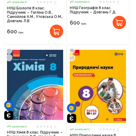
0
0
У наявності
У наявності
НУШ Географія 8 клас.
НУШ Біологія 8 клас.
Підручник – Довгань Г.Д.
Підручник – Тагліна О.В.,
Самойлов А.М., Утєвська О.М.,
Довгаль Л.В.
600
грн.
600
грн.
0
У наявності
0
У наявності
НУШ Хімія 8 клас. Підручник –
НУШ Природничі науки 8