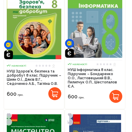
0
У наявності
0
У наявності
НУШ Інформатика 8 клас.
НУШ Здоров'я, безпека та
Підручник – Бондаренко
добробут 8 клас. Підручник –
О.О., Ластовецький В.В.,
Шиян О.І., Дяків В.Г.,
Пилипчук О.П., Шестопалов
Седоченко А.Б., Тагліна О.В.
Є.А.
600
грн.
600
грн.