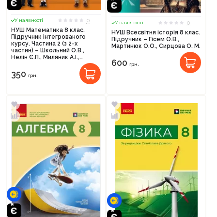
0
У наявності
0
У наявності
НУШ Математика 8 клас.
НУШ Всесвітня історія 8 клас.
Підручник інтегрованого
Підручник – Гісем О.В.,
курсу. Частина 2 (з 2-х
Мартинюк О.О., Сирцова О. М.
частин) – Школьний О.В.,
Нелін Є.П., Миляник А.І.,
600
Простакова Ю.С.
грн.
350
грн.