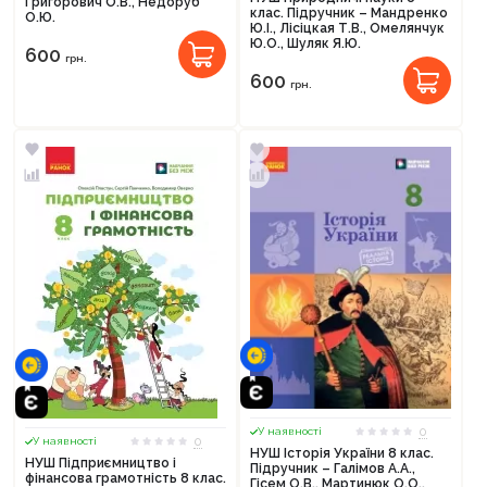
Григорович О.В., Недоруб
клас. Підручник – Мандренко
О.Ю.
Ю.І., Лісіцкая Т.В., Омелянчук
Ю.О., Шуляк Я.Ю.
600
грн.
600
грн.
0
У наявності
0
У наявності
НУШ Історія України 8 клас.
НУШ Підприємництво і
Підручник – Галімов А.А.,
фінансова грамотність 8 клас.
Продовжити покупки
Гісем О.В., Мартинюк О.О.,