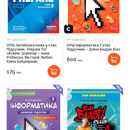
0
0
У наявності
У наявності
НУШ Англійська мова 9 клас.
НУШ Інформатика 7 клас.
Підручник. Prepare for
Підручник – Джон Ендрю Біос
Ukraine. Grammar – Анне
Робінсон, Вікторія Любич,
600
грн.
Емма Хейдерман
175
грн.