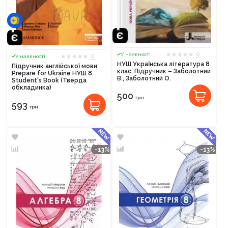
0
У наявності
0
У наявності
НУШ Українська література 8
Підручник англійської мови
клас. Підручник – Заболотний
Prepare for Ukraine НУШ 8
В., Заболотний О.
Student's Book (Тверда
обкладинка)
500
грн.
593
грн.
-13%
-13%