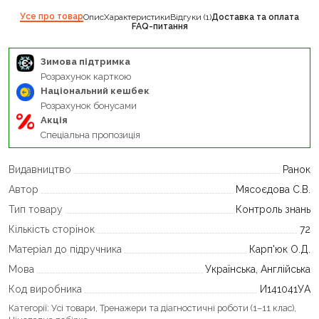
Усе про товар
Опис
Характеристики
Відгуки (1)
Доставка та оплата
FAQ-питання
Зимова підтримка
Розрахунок карткою
Національний кешбек
Розрахунок бонусами
Акція
Спеціальна пропозиція
Видавництво
Ранок
Автор
Мясоєдова С.В.
Тип товару
Контроль знань
Кількість сторінок
72
Матеріал до підручника
Карп'юк О.Д.
Мова
Українська, Англійська
Код виробника
И141041УА
Категорії:
Усі товари
,
Тренажери та діагностичні роботи (1–11 клас)
,