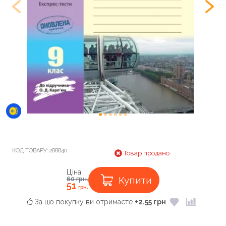
КОД ТОВАРУ:
288840
Товар продано
Ціна:
Купити
60
грн.
51
грн.
За цю покупку ви отримаєте
+2.55 грн