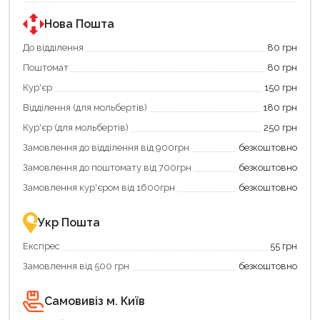
за
державною
програмою
Нова Пошта
«Національний
кешбек».
До відділення
80 грн
Оплачуйте
Поштомат
80 грн
покупку
картою
Кур'єр
150 грн
«Національний
кешбек»
Відділення (для мольбертів)
180 грн
та
отримуйте
Кур'єр (для мольбертів)
250 грн
вигідне
Замовлення до відділення від 900грн
безкоштовно
повернення
коштів!
Замовлення до поштомату від 700грн
безкоштовно
Економте
більше
Замовлення кур'єром від 1600грн
безкоштовно
-
разом
із
Укр Пошта
державною
підтримкою!
Експрес
55 грн
Замовлення від 500 грн
безкоштовно
Самовивіз м. Київ