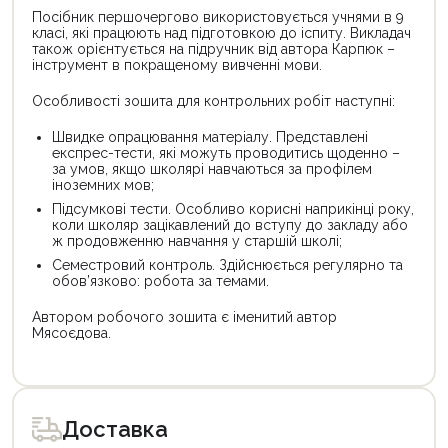
Посібник першочергово використовується учнями в 9
класі, які працюють над підготовкою до іспиту. Викладач
також орієнтується на підручник від автора Карпюк –
інструмент в покращеному вивченні мови.
Особливості зошита для контрольних робіт наступні:
Швидке опрацювання матеріалу. Представлені
експрес-тести, які можуть проводитись щоденно –
за умов, якщо школярі навчаються за профілем
іноземних мов;
Підсумкові тести. Особливо корисні наприкінці року,
коли школяр зацікавлений до вступу до закладу або
ж продовженню навчання у старшій школі;
Семестровий контроль. Здійснюється регулярно та
обов’язково: робота за темами.
Автором робочого зошита є іменитий автор
Мясоєдова.
Цей
товар
доступний
для
Доставка
покупки