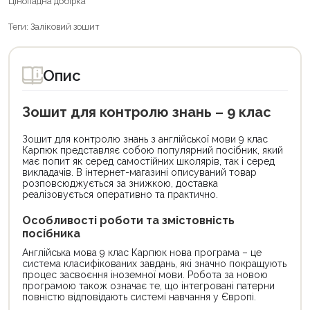
Цінопадна добірка
Теги:
Заліковий зошит
Опис
Зошит для контролю знань – 9 клас
Зошит для контролю знань з англійської мови 9 клас
Карпюк представляє собою популярний посібник, який
має попит як серед самостійних школярів, так і серед
викладачів. В інтернет-магазині описуваний товар
розповсюджується за знижкою, доставка
реалізовується оперативно та практично.
Особливості роботи та змістовність
посібника
Англійська мова 9 клас Карпюк нова програма – це
система класифікованих завдань, які значно покращують
процес засвоєння іноземної мови. Робота за новою
програмою також означає те, що інтегровані патерни
повністю відповідають системі навчання у Європі.