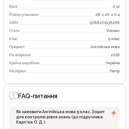
Вага
0.12
Розмір упаковки
26. х 20. х 0.4
ISBN
9786170938268
Стать
Унісекс
Клас
9 клас
Предмет
Англійська мова
Рік видання
2018
Країна виробник
Україна
Матеріал
Папір
FAQ-питання
Як замовити Англійська мова 9 клас. Зошит
для контролю рівня знань (до підручника
Карп’юк О. Д. )