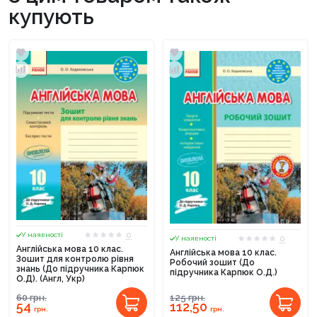
купують
0
У наявності
0
У наявності
Англійська мова 10 клас.
Англійська мова 10 клас.
Зошит для контролю рівня
Робочий зошит (До
знань (До підручника Карпюк
підручника Карпюк О.Д.)
О.Д). (Англ, Укр)
60
грн.
125
грн.
54
112,50
грн.
грн.