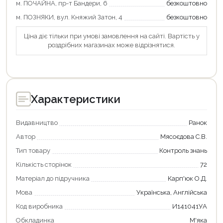
м. ПОЧАЙНА, пр-т Бандери, 6
безкоштовно
м. ПОЗНЯКИ, вул. Княжий Затон, 4
безкоштовно
Ціна діє тільки при умові замовлення на сайті. Вартість у
Продовжити покупки
роздрібних магазинах може відрізнятися.
Оформити замовлення
Характеристики
Видавництво
Ранок
Автор
Мясоєдова С.В.
Тип товару
Контроль знань
Кількість сторінок
72
Матеріал до підручника
Карп'юк О.Д.
Мова
Українська, Англійська
Код виробника
И141041УА
Обкладинка
М'яка