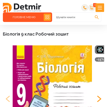
0
ГОЛОВНЕ МЕНЮ
Шукати книги
Біологія 9 клас Робочий зошит
-15%