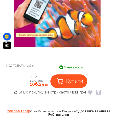
КОД ТОВАРУ:
341695
У наявності
Ціна:
Купити
125
грн.
106,25
грн.
За цю покупку ви отримаєте
+5.31 грн
Усе про товар
Опис
Характеристики
Відгуки (0)
Доставка та оплата
FAQ-питання