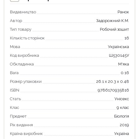
Видавництво
Ранок
Продовжити покупки
Автор
Задорожний К.М.
Оформити замовлення
Тип товару
Робочий зошит
Кількість сторінок
16
Мова
Українська
Код виробника
Ш530145У
Обкладинка
М'яка
Вага
0.16
Розмір упаковки
26.1 х 20.3 х 0.48
ISBN
9786170935816
Стать
Унісекс
Клас
9 клас
Предмет
Біологія
Рік видання
2019
Країна виробник
Україна