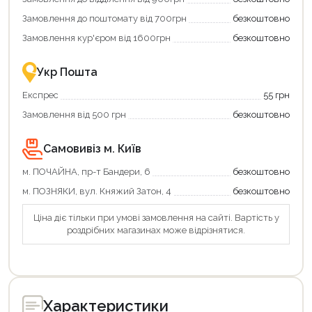
Купити
коштів!
Замовлення до поштомату від 700грн
безкоштовно
картою
Економте
єКнига
більше
Замовлення кур'єром від 1600грн
безкоштовно
–
разом
це
із
зручно
державною
Укр Пошта
та
підтримкою!
вигідно!
Експрес
55 грн
Замовлення від 500 грн
безкоштовно
Самовивіз м. Київ
м. ПОЧАЙНА, пр-т Бандери, 6
безкоштовно
м. ПОЗНЯКИ, вул. Княжий Затон, 4
безкоштовно
Ціна діє тільки при умові замовлення на сайті. Вартість у
роздрібних магазинах може відрізнятися.
Характеристики