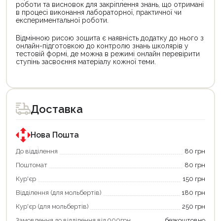
роботи та висновок для закріплення знань, що отримані
в процесі виконання лабораторної, практичної чи
експериментальної роботи.
Відмінною рисою зошита є наявність додатку до нього з
онлайн-підготовкою до контролю знань школярів у
тестовій формі, де можна в режимі онлайн перевірити
ступінь засвоєння матеріалу кожної теми.
Цей
Цей
товар
товар
доступний
доступний
для
для
Доставка
покупки
покупки
за
за
державною
державною
програмою
програмою
Нова Пошта
єКнига.
«Національний
Використовуйте
кешбек».
До відділення
80 грн
свою
Оплачуйте
Поштомат
80 грн
карту
покупку
єКнига,
картою
Кур'єр
150 грн
щоб
«Національний
зекономити
кешбек»
Відділення (для мольбертів)
180 грн
та
та
отримати
отримуйте
Кур'єр (для мольбертів)
250 грн
додаткові
вигідне
Замовлення до відділення від 900грн
безкоштовно
переваги!
повернення