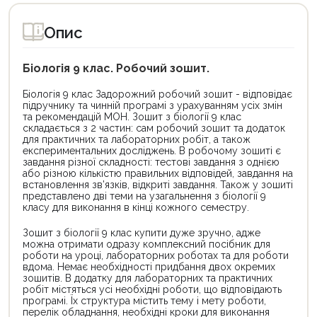
Опис
Біологія 9 клас. Робочий зошит.
Біологія 9 клас Задорожний робочий зошит - відповідає
підручнику та чинній програмі з урахуванням усіх змін
та рекомендацій МОН. Зошит з біології 9 клас
складається з 2 частин: сам робочий зошит та додаток
для практичних та лабораторних робіт, а також
експериментальних досліджень. В робочому зошиті є
завдання різної складності: тестові завдання з однією
або різною кількістю правильних відповідей, завдання на
встановлення зв’язків, відкриті завдання. Також у зошиті
представлено дві теми на узагальнення з біології 9
класу для виконання в кінці кожного семестру.
Зошит з біології 9 клас купити дуже зручно, адже
можна отримати одразу комплексний посібник для
роботи на уроці, лабораторних роботах та для роботи
вдома. Немає необхідності придбання двох окремих
зошитів. В додатку для лабораторних та практичних
робіт містяться усі необхідні роботи, що відповідають
програмі. Їх структура містить тему і мету роботи,
перелік обладнання, необхідні кроки для виконання