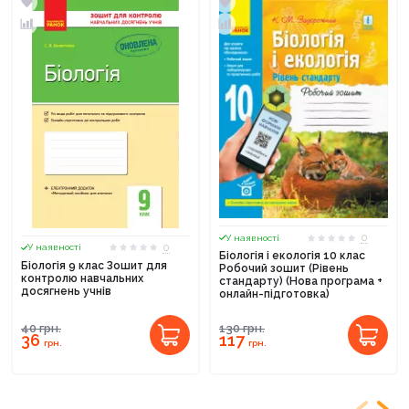
0
У наявності
0
У наявності
Біологія і екологія 10 клас
Біологія 9 клас Зошит для
Робочий зошит (Рівень
контролю навчальних
стандарту) (Нова програма +
досягнень учнів
онлайн-підготовка)
40
грн.
130
грн.
36
117
грн.
грн.