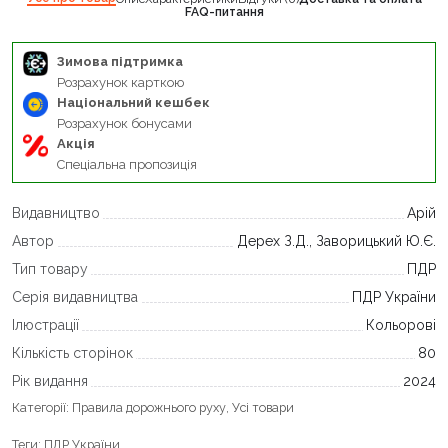
FAQ-питання
Зимова підтримка
Розрахунок карткою
Національний кешбек
Розрахунок бонусами
Акція
Спеціальна пропозиція
Видавництво
Арій
Автор
Дерех З.Д., Заворицький Ю.Є.
Тип товару
ПДР
Серія видавництва
ПДР України
Ілюстрації
Кольорові
Кількість сторінок
80
Рік видання
2024
Категорії:
Правила дорожнього руху
,
Усі товари
Теги:
ПДР України