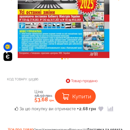
КОД ТОВАРУ:
525386
Товар продано
Ціна:
Купити
56,50
грн.
53,68
грн.
За цю покупку ви отримаєте
+2.68 грн
Усе про товар
Опис
Характеристики
Відгуки (0)
Доставка та оплата