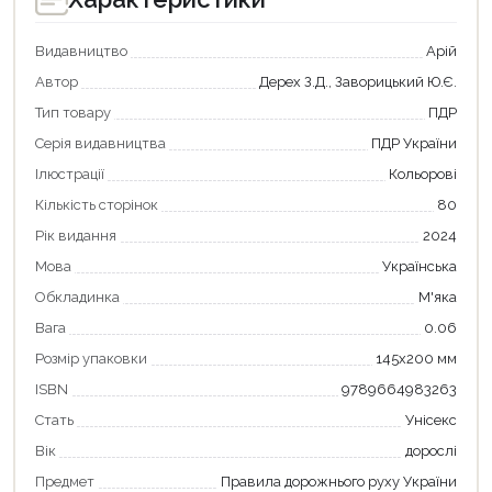
Видавництво
Арій
Автор
Дерех З.Д., Заворицький Ю.Є.
Тип товару
ПДР
Серія видавництва
ПДР України
Продовжити покупки
Ілюстрації
Кольорові
Оформити замовлення
Кількість сторінок
80
Рік видання
2024
Мова
Українська
Обкладинка
М'яка
Вага
0.06
Розмір упаковки
145x200 мм
ISBN
9789664983263
Стать
Унісекс
Вік
дорослі
Предмет
Правила дорожнього руху України