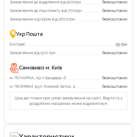
Замовлення до відділення від 900грн
безкоштовно
переваги!
повернення
Купити
коштів!
Замовлення до поштомату від 700грн
безкоштовно
картою
Економте
єКнига
більше
Замовлення кур'єром від 1600грн
безкоштовно
–
разом
це
із
зручно
державною
Укр Пошта
та
підтримкою!
вигідно!
Експрес
55 грн
Замовлення від 500 грн
безкоштовно
Самовивіз м. Київ
м. ПОЧАЙНА, пр-т Бандери, 6
безкоштовно
м. ПОЗНЯКИ, вул. Княжий Затон, 4
безкоштовно
Ціна діє тільки при умові замовлення на сайті. Вартість у
роздрібних магазинах може відрізнятися.
Характеристики