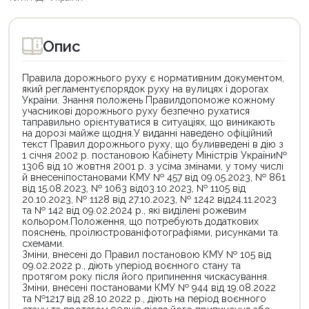
Опис
Правила дорожнього руху є нормативним документом,
який регламентуєпорядок руху на вулицях і дорогах
України. Знання положень Правилдопоможе кожному
учасникові дорожнього руху безпечно рухатися
таправильно орієнтуватися в ситуаціях, що виникають
на дорозі майже щодня.У виданні наведено офіційний
текст Правил дорожнього руху, що буливведені в дію з
1 січня 2002 р. постановою Кабінету Міністрів України№
1306 від 10 жовтня 2001 р. з усіма змінами, у тому числі
й внесеніпостановами КМУ № 457 від 09.05.2023, № 861
від 15.08.2023, № 1063 від03.10.2023, № 1105 від
20.10.2023, № 1128 від 27.10.2023, № 1242 від24.11.2023
та № 142 від 09.02.2024 р., які виділені рожевим
кольором.Положення, що потребують додаткових
пояснень, проілюстрованіфотографіями, рисунками та
схемами.
Зміни, внесені до Правил постановою КМУ № 105 від
09.02.2022 р., діють уперіод воєнного стану та
протягом року після його припинення чискасування.
Зміни, внесені постановами КМУ № 944 від 19.08.2022
та №1217 від 28.10.2022 р., діють на період воєнного