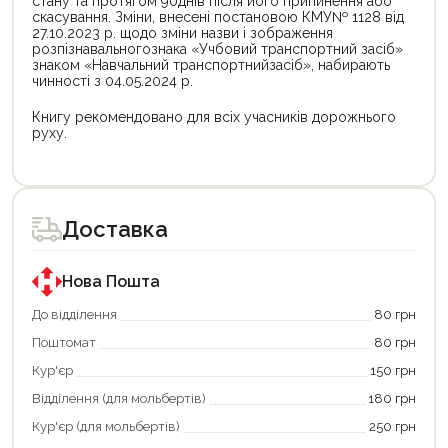
стану та протягом 90днів після його припинення або
скасування. Зміни, внесені постановою КМУ№ 1128 від
27.10.2023 р. щодо зміни назви і зображення
розпізнавальногознака «Учбовий транспортний засіб»
знаком «Навчальний транспортнийзасіб», набирають
чинності з 04.05.2024 р.
Книгу рекомендовано для всіх учасників дорожнього
руху.
Цей
Цей
товар
товар
доступний
доступний
для
для
Доставка
покупки
покупки
за
за
державною
державною
програмою
програмою
Нова Пошта
єКнига.
«Національний
Використовуйте
кешбек».
До відділення
80 грн
свою
Оплачуйте
Поштомат
80 грн
карту
покупку
єКнига,
картою
Кур'єр
150 грн
щоб
«Національний
зекономити
кешбек»
Відділення (для мольбертів)
180 грн
та
та
отримати
отримуйте
Кур'єр (для мольбертів)
250 грн
додаткові
вигідне