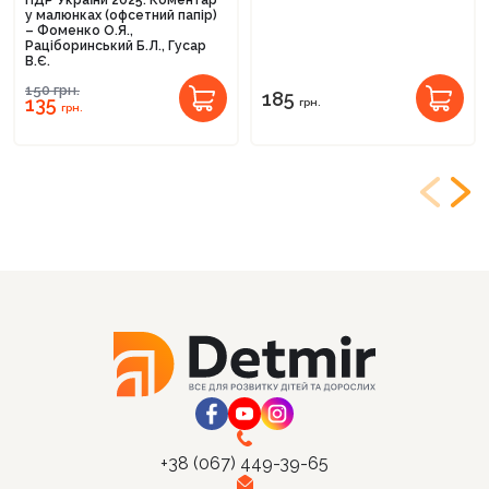
у малюнках (офсетний папір)
– Фоменко О.Я.,
Раціборинський Б.Л., Гусар
В.Є.
150
грн.
185
135
грн.
грн.
+38 (067) 449-39-65