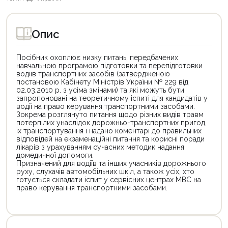
Опис
Посібник охоплює низку питань, передбачених
навчальною програмою підготовки та перепідготовки
водіїв транспортних засобів (затвердженою
постановою Кабінету Міністрів України № 229 від
02.03.2010 р. з усіма змінами) та які можуть бути
запропоновані на теоретичному іспиті для кандидатів у
водії на право керування транспортними засобами.
Зокрема розглянуто питання щодо різних видів травм
потерпілих унаслідок дорожньо-транспортних пригод,
їх транспортування і надано коментарі до правильних
відповідей на екзаменаційні питання та корисні поради
лікарів з урахуванням сучасних методик надання
домедичної допомоги.
Призначений для водіїв та інших учасників дорожнього
руху, слухачів автомобільних шкіл, а також усіх, хто
готується складати іспит у сервісних центрах МВС на
право керування транспортними засобами.
Цей
Цей
товар
товар
доступний
доступний