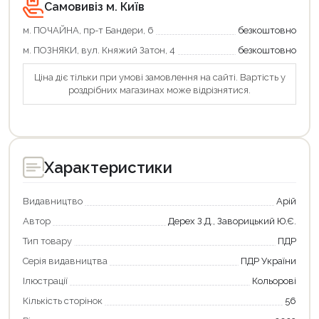
Самовивіз м. Київ
м. ПОЧАЙНА, пр-т Бандери, 6
безкоштовно
м. ПОЗНЯКИ, вул. Княжий Затон, 4
безкоштовно
Ціна діє тільки при умові замовлення на сайті. Вартість у
роздрібних магазинах може відрізнятися.
Характеристики
Видавництво
Арій
Автор
Дерех З.Д., Заворицький Ю.Є.
Тип товару
ПДР
Серія видавництва
ПДР України
Ілюстрації
Кольорові
Кількість сторінок
56