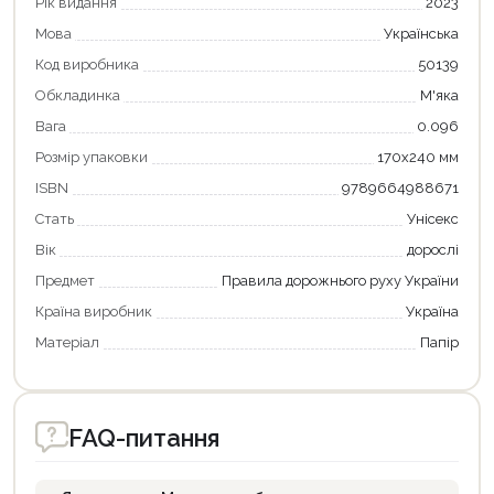
Рік видання
2023
Продовжити покупки
Мова
Українська
Оформити замовлення
Код виробника
50139
Обкладинка
М'яка
Вага
0.096
Розмір упаковки
170x240 мм
ISBN
9789664988671
Стать
Унісекс
Вік
дорослі
Предмет
Правила дорожнього руху України
Країна виробник
Україна
Матеріал
Папір
FAQ-питання