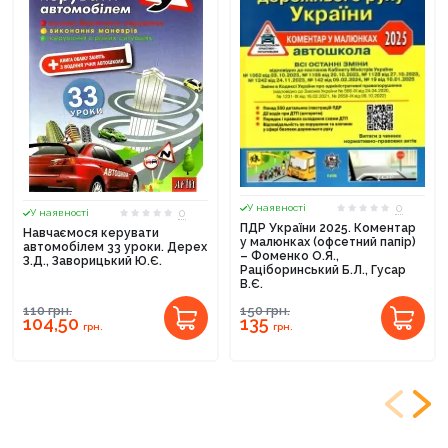
0
У наявності
0
У наявності
ПДР України 2025. Коментар
Навчаємося керувати
у малюнках (офсетний папір)
автомобілем 33 уроки. Дерех
– Фоменко О.Я.,
З.Д., Заворицький Ю.Є.
Раціборинський Б.Л., Гусар
В.Є.
110
грн.
150
грн.
104,50
135
грн.
грн.