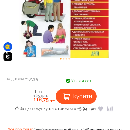
КОД ТОВАРУ:
525383
У наявності
Ціна:
Купити
125
грн.
118,75
грн.
За цю покупку ви отримаєте
+5.94 грн
Усе про товар
Опис
Характеристики
Відгуки (0)
Доставка та оплата