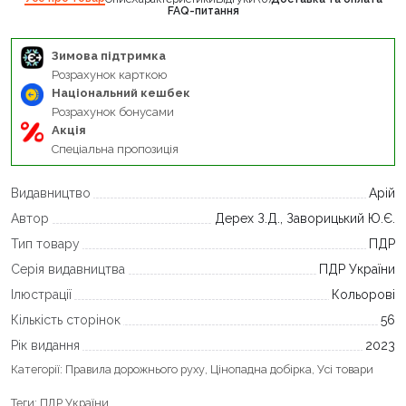
FAQ-питання
Зимова підтримка
Розрахунок карткою
Національний кешбек
Розрахунок бонусами
Акція
Спеціальна пропозиція
Видавництво
Арій
Автор
Дерех З.Д., Заворицький Ю.Є.
Тип товару
ПДР
Серія видавництва
ПДР України
Ілюстрації
Кольорові
Кількість сторінок
56
Рік видання
2023
Категорії:
Правила дорожнього руху
,
Цінопадна добірка
,
Усі товари
Теги:
ПДР України