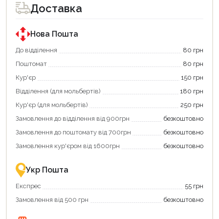
для
для
Доставка
покупки
покупки
за
за
державною
державною
програмою
програмою
Нова Пошта
єКнига.
«Національний
Використовуйте
кешбек».
До відділення
80 грн
свою
Оплачуйте
Поштомат
80 грн
карту
покупку
єКнига,
картою
Кур'єр
150 грн
щоб
«Національний
зекономити
кешбек»
Відділення (для мольбертів)
180 грн
та
та
отримати
отримуйте
Кур'єр (для мольбертів)
250 грн
додаткові
вигідне
Замовлення до відділення від 900грн
безкоштовно
переваги!
повернення
Купити
коштів!
Замовлення до поштомату від 700грн
безкоштовно
картою
Економте
єКнига
більше
Замовлення кур'єром від 1600грн
безкоштовно
–
разом
це
із
зручно
державною
Укр Пошта
та
підтримкою!
вигідно!
Експрес
55 грн
Замовлення від 500 грн
безкоштовно