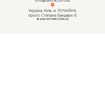
info@detmir.com.ua
Україна, Київ, м. ПОЧАЙНА,
Продовжити покупки
просп. Степана Бандери, 6
© 2026 DETMIR.COM.UA
Оформити замовлення
0
0
0
0
ВНЕ МЕНЮ
ГОЛОВНЕ МЕНЮ
ектронні книги
Пошук
талог
ГУРТ (прайс+каталог)
Оплата
тори
Доставка
Повернення
НОВИНКИ
Контакти
Знижки
йняті діти - щасливі батьки
Позбудься зайвого – обери своє!
Анкета для партнерів (гуртових клієнтів)